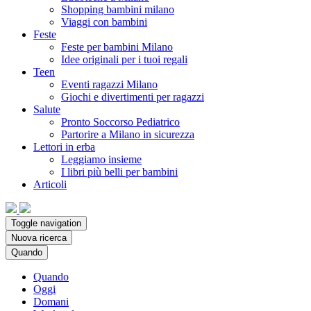
Shopping bambini milano
Viaggi con bambini
Feste
Feste per bambini Milano
Idee originali per i tuoi regali
Teen
Eventi ragazzi Milano
Giochi e divertimenti per ragazzi
Salute
Pronto Soccorso Pediatrico
Partorire a Milano in sicurezza
Lettori in erba
Leggiamo insieme
I libri più belli per bambini
Articoli
Toggle navigation
Nuova ricerca
Quando
Quando
Oggi
Domani