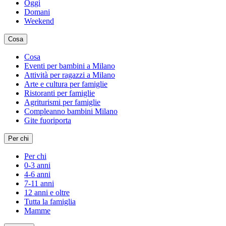
Oggi
Domani
Weekend
Cosa
Cosa
Eventi per bambini a Milano
Attività per ragazzi a Milano
Arte e cultura per famiglie
Ristoranti per famiglie
Agriturismi per famiglie
Compleanno bambini Milano
Gite fuoriporta
Per chi
Per chi
0-3 anni
4-6 anni
7-11 anni
12 anni e oltre
Tutta la famiglia
Mamme