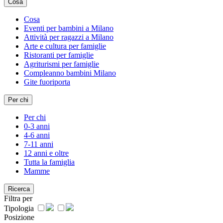
Cosa
Cosa
Eventi per bambini a Milano
Attività per ragazzi a Milano
Arte e cultura per famiglie
Ristoranti per famiglie
Agriturismi per famiglie
Compleanno bambini Milano
Gite fuoriporta
Per chi
Per chi
0-3 anni
4-6 anni
7-11 anni
12 anni e oltre
Tutta la famiglia
Mamme
Ricerca
Filtra per
Tipologia
Posizione