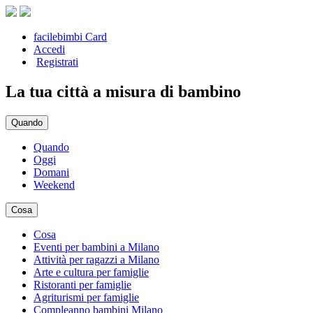
facilebimbi Card
Accedi
Registrati
La tua città a misura di bambino
Quando
Quando
Oggi
Domani
Weekend
Cosa
Cosa
Eventi per bambini a Milano
Attività per ragazzi a Milano
Arte e cultura per famiglie
Ristoranti per famiglie
Agriturismi per famiglie
Compleanno bambini Milano