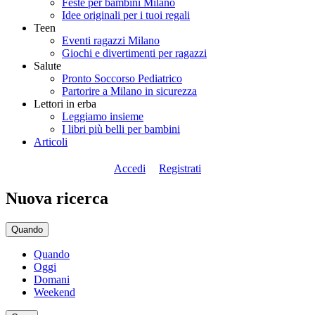
Feste per bambini Milano
Idee originali per i tuoi regali
Teen
Eventi ragazzi Milano
Giochi e divertimenti per ragazzi
Salute
Pronto Soccorso Pediatrico
Partorire a Milano in sicurezza
Lettori in erba
Leggiamo insieme
I libri più belli per bambini
Articoli
Accedi
Registrati
Nuova ricerca
Quando
Quando
Oggi
Domani
Weekend