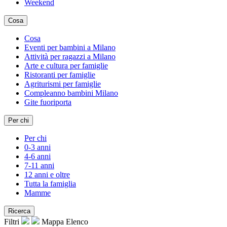
Weekend
Cosa
Cosa
Eventi per bambini a Milano
Attività per ragazzi a Milano
Arte e cultura per famiglie
Ristoranti per famiglie
Agriturismi per famiglie
Compleanno bambini Milano
Gite fuoriporta
Per chi
Per chi
0-3 anni
4-6 anni
7-11 anni
12 anni e oltre
Tutta la famiglia
Mamme
Ricerca
Filtri
Mappa
Elenco