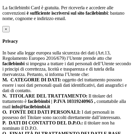
La facilebimbi Card è gratuita. Per riceverla e accedere alle
convenzioni
è sufficiente iscriversi sul sito facilebimbi
: bastano
nome, cognome e indirizzo email.
×
Privacy
In base alla legge europea sulla sicurezza dei dati (Art.13,
Regolamento Europeo 2016/679) l’Utente prende atto che
facilebimbi
si impegna a trattare i dati personali dell’Utente secondo
i principi di correttezza, liceità e trasparenza e di tutela della
riservatezza. Pertanto, si informa l’Utente che:
M.
CATEGORIE DI DATI:
oggetto del trattamento possono
essere i suoi dati personali quali dati identificativi, dati anagrafici e
dati di contatto.
N.
TITOLARE DEL TRATTAMENTO:
Il titolare del
trattamento è
facilebimbi | P.IVA 10319240965 ,
contattabile alla
mail
info@facilebimbi.it
O.
FONTE DEI DATI PERSONALI:
I dati personali in
possesso del Titolare sono raccolti direttamente dall’interessato.
P.
DATI DI CONTATTO DEL D.P.O.:
il titolare non ha
nominato il D.P.O.
Q.
FINALITÀ DI TRATTAMENTO DEI DATI E BASE