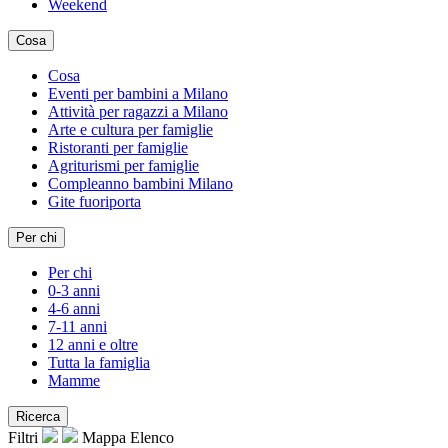
Weekend
Cosa
Cosa
Eventi per bambini a Milano
Attività per ragazzi a Milano
Arte e cultura per famiglie
Ristoranti per famiglie
Agriturismi per famiglie
Compleanno bambini Milano
Gite fuoriporta
Per chi
Per chi
0-3 anni
4-6 anni
7-11 anni
12 anni e oltre
Tutta la famiglia
Mamme
Ricerca
Filtri
Mappa
Elenco