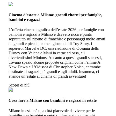
Cinema d'estate a Milano: grandi ritorni per famiglie,
bambini e ragazzi
L’offerta cinematografica dell’estate 2026 per famiglie con
bambini e ragazzi a Milano è davvero ricca e punta
soprattutto sul ritorno di franchise e personaggi molto amati
da grandi e piccoli, come i giocattoli di Toy Story, i
supereroi Marvel e DC, una riedizione di Oceania della
Disney con Vaiana e Maui in carne ed ossa, e i
divertentissimi Minions. Accanto a questi grandi successi,
trovano spazio alcune proposte originali come l’anime A
New Dawn e L’Odissea di Christopher Nolan, entrambe
destinate ai ragazzi più grandi e agli adulti. Insomma, ci
attende un’estate al cinema di grandi avventure!
Scopri di più
Cosa fare a Milano con bambini e ragazzi in estate
Milano in estate è una città piacevole da vivere per le
famiglie con bambini e ragazzi, grazie ai molti parchi