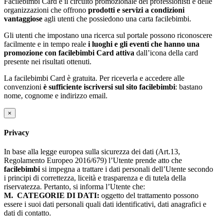
Facilebimbi Card è il circuito promozionale dei professionisti e delle
organizzazioni che offrono
prodotti e servizi a condizioni
vantaggiose
agli utenti che possiedono una carta facilebimbi.
Gli utenti che impostano una ricerca sul portale possono riconoscere
facilmente e in tempo reale
i luoghi e gli eventi che hanno una
promozione con facilebimbi Card attiva
dall’icona della card
presente nei risultati ottenuti.
La facilebimbi Card è gratuita. Per riceverla e accedere alle
convenzioni
è sufficiente iscriversi sul sito facilebimbi
: bastano
nome, cognome e indirizzo email.
×
Privacy
In base alla legge europea sulla sicurezza dei dati (Art.13,
Regolamento Europeo 2016/679) l’Utente prende atto che
facilebimbi
si impegna a trattare i dati personali dell’Utente secondo
i principi di correttezza, liceità e trasparenza e di tutela della
riservatezza. Pertanto, si informa l’Utente che:
M.
CATEGORIE DI DATI:
oggetto del trattamento possono
essere i suoi dati personali quali dati identificativi, dati anagrafici e
dati di contatto.