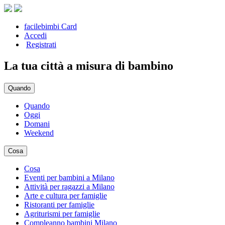
facilebimbi Card
Accedi
Registrati
La tua città a misura di bambino
Quando
Quando
Oggi
Domani
Weekend
Cosa
Cosa
Eventi per bambini a Milano
Attività per ragazzi a Milano
Arte e cultura per famiglie
Ristoranti per famiglie
Agriturismi per famiglie
Compleanno bambini Milano