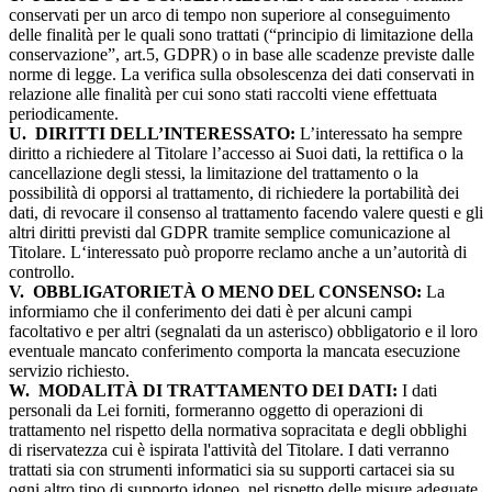
conservati per un arco di tempo non superiore al conseguimento
delle finalità per le quali sono trattati (“principio di limitazione della
conservazione”, art.5, GDPR) o in base alle scadenze previste dalle
norme di legge. La verifica sulla obsolescenza dei dati conservati in
relazione alle finalità per cui sono stati raccolti viene effettuata
periodicamente.
U.
DIRITTI DELL’INTERESSATO:
L’interessato ha sempre
diritto a richiedere al Titolare l’accesso ai Suoi dati, la rettifica o la
cancellazione degli stessi, la limitazione del trattamento o la
possibilità di opporsi al trattamento, di richiedere la portabilità dei
dati, di revocare il consenso al trattamento facendo valere questi e gli
altri diritti previsti dal GDPR tramite semplice comunicazione al
Titolare. L‘interessato può proporre reclamo anche a un’autorità di
controllo.
V.
OBBLIGATORIETÀ O MENO DEL CONSENSO:
La
informiamo che il conferimento dei dati è per alcuni campi
facoltativo e per altri (segnalati da un asterisco) obbligatorio e il loro
eventuale mancato conferimento comporta la mancata esecuzione
servizio richiesto.
W.
MODALITÀ DI TRATTAMENTO DEI DATI:
I dati
personali da Lei forniti, formeranno oggetto di operazioni di
trattamento nel rispetto della normativa sopracitata e degli obblighi
di riservatezza cui è ispirata l'attività del Titolare. I dati verranno
trattati sia con strumenti informatici sia su supporti cartacei sia su
ogni altro tipo di supporto idoneo, nel rispetto delle misure adeguate