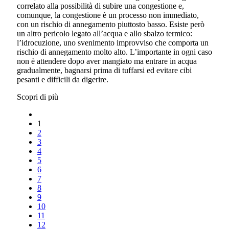
correlato alla possibilità di subire una congestione e,
comunque, la congestione è un processo non immediato,
con un rischio di annegamento piuttosto basso. Esiste però
un altro pericolo legato all’acqua e allo sbalzo termico:
l’idrocuzione, uno svenimento improvviso che comporta un
rischio di annegamento molto alto. L’importante in ogni caso
non è attendere dopo aver mangiato ma entrare in acqua
gradualmente, bagnarsi prima di tuffarsi ed evitare cibi
pesanti e difficili da digerire.
Scopri di più
1
2
3
4
5
6
7
8
9
10
11
12