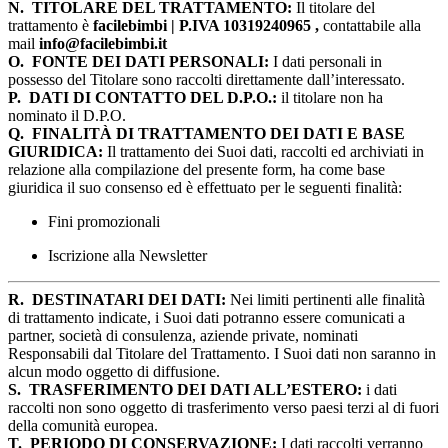
N.
TITOLARE DEL TRATTAMENTO:
Il titolare del
trattamento è
facilebimbi | P.IVA 10319240965 ,
contattabile alla
mail
info@facilebimbi.it
O.
FONTE DEI DATI PERSONALI:
I dati personali in
possesso del Titolare sono raccolti direttamente dall’interessato.
P.
DATI DI CONTATTO DEL D.P.O.:
il titolare non ha
nominato il D.P.O.
Q.
FINALITÀ DI TRATTAMENTO DEI DATI E BASE
GIURIDICA:
Il trattamento dei Suoi dati, raccolti ed archiviati in
relazione alla compilazione del presente form, ha come base
giuridica il suo consenso ed è effettuato per le seguenti finalità:
Fini promozionali
Iscrizione alla Newsletter
R.
DESTINATARI DEI DATI:
Nei limiti pertinenti alle finalità
di trattamento indicate, i Suoi dati potranno essere comunicati a
partner, società di consulenza, aziende private, nominati
Responsabili dal Titolare del Trattamento. I Suoi dati non saranno in
alcun modo oggetto di diffusione.
S.
TRASFERIMENTO DEI DATI ALL’ESTERO:
i dati
raccolti non sono oggetto di trasferimento verso paesi terzi al di fuori
della comunità europea.
T.
PERIODO DI CONSERVAZIONE:
I dati raccolti verranno