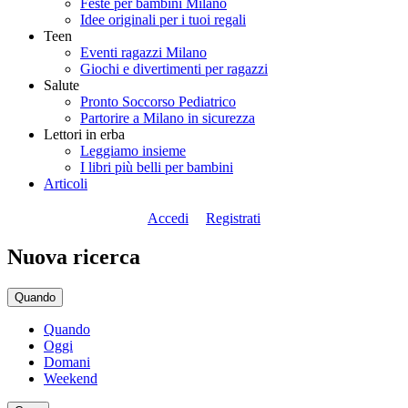
Feste per bambini Milano
Idee originali per i tuoi regali
Teen
Eventi ragazzi Milano
Giochi e divertimenti per ragazzi
Salute
Pronto Soccorso Pediatrico
Partorire a Milano in sicurezza
Lettori in erba
Leggiamo insieme
I libri più belli per bambini
Articoli
Accedi
Registrati
Nuova ricerca
Quando
Quando
Oggi
Domani
Weekend