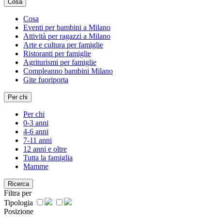
Cosa
Cosa
Eventi per bambini a Milano
Attività per ragazzi a Milano
Arte e cultura per famiglie
Ristoranti per famiglie
Agriturismi per famiglie
Compleanno bambini Milano
Gite fuoriporta
Per chi
Per chi
0-3 anni
4-6 anni
7-11 anni
12 anni e oltre
Tutta la famiglia
Mamme
Ricerca
Filtra per
Tipologia
Posizione