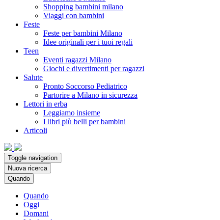
Shopping bambini milano
Viaggi con bambini
Feste
Feste per bambini Milano
Idee originali per i tuoi regali
Teen
Eventi ragazzi Milano
Giochi e divertimenti per ragazzi
Salute
Pronto Soccorso Pediatrico
Partorire a Milano in sicurezza
Lettori in erba
Leggiamo insieme
I libri più belli per bambini
Articoli
Toggle navigation
Nuova ricerca
Quando
Quando
Oggi
Domani