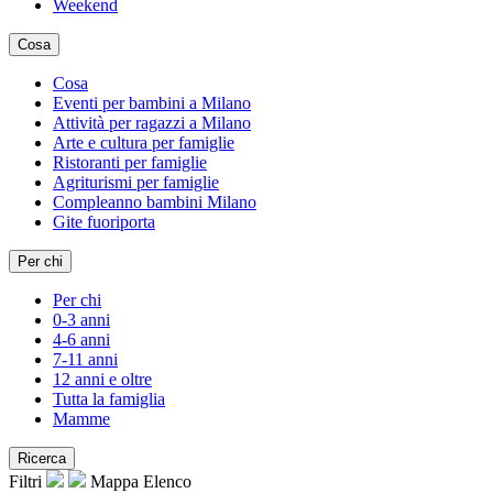
Weekend
Cosa
Cosa
Eventi per bambini a Milano
Attività per ragazzi a Milano
Arte e cultura per famiglie
Ristoranti per famiglie
Agriturismi per famiglie
Compleanno bambini Milano
Gite fuoriporta
Per chi
Per chi
0-3 anni
4-6 anni
7-11 anni
12 anni e oltre
Tutta la famiglia
Mamme
Ricerca
Filtri
Mappa
Elenco