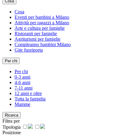
Cosa
Cosa
Eventi per bambini a Milano
Attività per ragazzi a Milano
Arte e cultura per famiglie
Ristoranti per famiglie
Agriturismi per famiglie
Compleanno bambini Milano
Gite fuoriporta
Per chi
Per chi
0-3 anni
4-6 anni
7-11 anni
12 anni e oltre
Tutta la famiglia
Mamme
Ricerca
Filtra per
Tipologia
Posizione