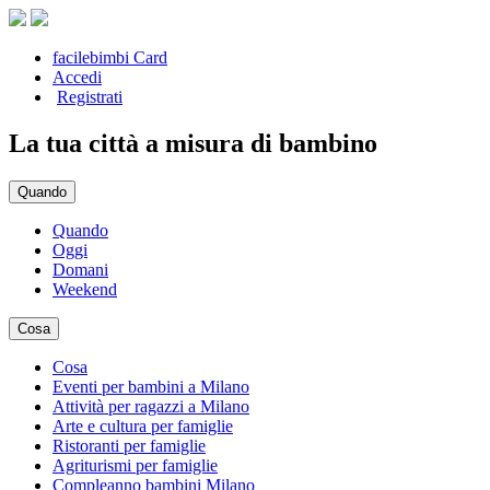
facilebimbi Card
Accedi
Registrati
La tua città a misura di bambino
Quando
Quando
Oggi
Domani
Weekend
Cosa
Cosa
Eventi per bambini a Milano
Attività per ragazzi a Milano
Arte e cultura per famiglie
Ristoranti per famiglie
Agriturismi per famiglie
Compleanno bambini Milano