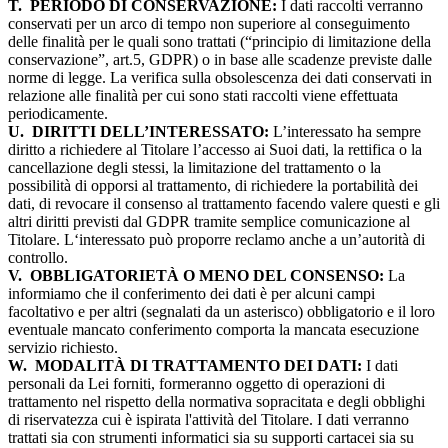
T.
PERIODO DI CONSERVAZIONE:
I dati raccolti verranno
conservati per un arco di tempo non superiore al conseguimento
delle finalità per le quali sono trattati (“principio di limitazione della
conservazione”, art.5, GDPR) o in base alle scadenze previste dalle
norme di legge. La verifica sulla obsolescenza dei dati conservati in
relazione alle finalità per cui sono stati raccolti viene effettuata
periodicamente.
U.
DIRITTI DELL’INTERESSATO:
L’interessato ha sempre
diritto a richiedere al Titolare l’accesso ai Suoi dati, la rettifica o la
cancellazione degli stessi, la limitazione del trattamento o la
possibilità di opporsi al trattamento, di richiedere la portabilità dei
dati, di revocare il consenso al trattamento facendo valere questi e gli
altri diritti previsti dal GDPR tramite semplice comunicazione al
Titolare. L‘interessato può proporre reclamo anche a un’autorità di
controllo.
V.
OBBLIGATORIETÀ O MENO DEL CONSENSO:
La
informiamo che il conferimento dei dati è per alcuni campi
facoltativo e per altri (segnalati da un asterisco) obbligatorio e il loro
eventuale mancato conferimento comporta la mancata esecuzione
servizio richiesto.
W.
MODALITÀ DI TRATTAMENTO DEI DATI:
I dati
personali da Lei forniti, formeranno oggetto di operazioni di
trattamento nel rispetto della normativa sopracitata e degli obblighi
di riservatezza cui è ispirata l'attività del Titolare. I dati verranno
trattati sia con strumenti informatici sia su supporti cartacei sia su