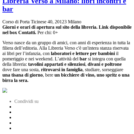
Libreria Verso a Milano: libri incontri e
bar
Corso di Porta Ticinese 40, 20123 Milano
Giorni e orari di apertura sul sito della libreria. Link disponibile
nel box Contatti.
Per chi: 0+
Verso nasce da un gruppo di amici, con anni di esperienza in tutta la
filiera dell’editoria. Alla Libreria Verso c'è un'intera stanza riservata
ai libri per l’infanzia, con
laboratori e letture per bambini
il
pomeriggio e nei weekend. L’attività del
bar
si integra con quella
della libreria:
tavolini appartati e silenziosi
,
divani e poltrone
dove fare una sosta,
ritrovarsi in famiglia
, studiare, sorseggiare
una tisana di giorno
, bere
un bicchiere di vino, uno spritz o una
birra la sera.
Condividi su