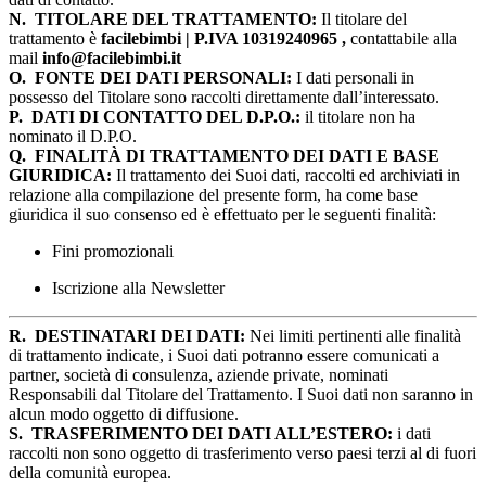
N.
TITOLARE DEL TRATTAMENTO:
Il titolare del
trattamento è
facilebimbi | P.IVA 10319240965 ,
contattabile alla
mail
info@facilebimbi.it
O.
FONTE DEI DATI PERSONALI:
I dati personali in
possesso del Titolare sono raccolti direttamente dall’interessato.
P.
DATI DI CONTATTO DEL D.P.O.:
il titolare non ha
nominato il D.P.O.
Q.
FINALITÀ DI TRATTAMENTO DEI DATI E BASE
GIURIDICA:
Il trattamento dei Suoi dati, raccolti ed archiviati in
relazione alla compilazione del presente form, ha come base
giuridica il suo consenso ed è effettuato per le seguenti finalità:
Fini promozionali
Iscrizione alla Newsletter
R.
DESTINATARI DEI DATI:
Nei limiti pertinenti alle finalità
di trattamento indicate, i Suoi dati potranno essere comunicati a
partner, società di consulenza, aziende private, nominati
Responsabili dal Titolare del Trattamento. I Suoi dati non saranno in
alcun modo oggetto di diffusione.
S.
TRASFERIMENTO DEI DATI ALL’ESTERO:
i dati
raccolti non sono oggetto di trasferimento verso paesi terzi al di fuori
della comunità europea.