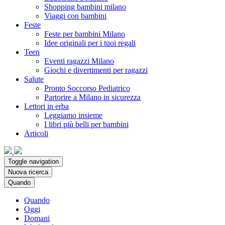
Shopping bambini milano
Viaggi con bambini
Feste
Feste per bambini Milano
Idee originali per i tuoi regali
Teen
Eventi ragazzi Milano
Giochi e divertimenti per ragazzi
Salute
Pronto Soccorso Pediatrico
Partorire a Milano in sicurezza
Lettori in erba
Leggiamo insieme
I libri più belli per bambini
Articoli
Toggle navigation
Nuova ricerca
Quando
Quando
Oggi
Domani