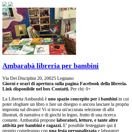
Ambarabà libreria per bambini
Via Dei Disciplini 20, 20025 Legnano
Giorni e orari di apertura sulla pagina Facebook della libreria.
Link disponibile nel box Contatti.
Per chi: 0+
La Libreria Ambarabà è
uno spazio concepito per i bambini
in cui
poter sfogliare un libro o fare un disegno o ancora lasciare la propria
impronta sul divano! Vi si trova
un'accurata selezione di albi
illustrati, di narrativa e di giochi in legno, frutto di una ricerca
costante. Ambarabà propone
laboratori, letture, e tante altre
attività per bambini e ragazzi.
E' possibile festeggiare qui il
proprio compleanno con
una festa personalizzata
e laboratori