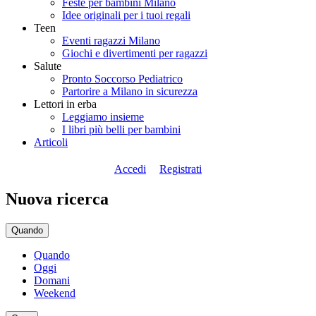
Feste per bambini Milano
Idee originali per i tuoi regali
Teen
Eventi ragazzi Milano
Giochi e divertimenti per ragazzi
Salute
Pronto Soccorso Pediatrico
Partorire a Milano in sicurezza
Lettori in erba
Leggiamo insieme
I libri più belli per bambini
Articoli
Accedi
Registrati
Nuova ricerca
Quando
Quando
Oggi
Domani
Weekend