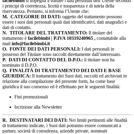
facilebimbi
si impegna a trattare i dati personali dell’Utente secondo
i principi di correttezza, liceità e trasparenza e di tutela della
riservatezza. Pertanto, si informa l’Utente che:
M.
CATEGORIE DI DATI:
oggetto del trattamento possono
essere i suoi dati personali quali dati identificativi, dati anagrafici e
dati di contatto.
N.
TITOLARE DEL TRATTAMENTO:
Il titolare del
trattamento è
facilebimbi | P.IVA 10319240965 ,
contattabile alla
mail
info@facilebimbi.it
O.
FONTE DEI DATI PERSONALI:
I dati personali in
possesso del Titolare sono raccolti direttamente dall’interessato.
P.
DATI DI CONTATTO DEL D.P.O.:
il titolare non ha
nominato il D.P.O.
Q.
FINALITÀ DI TRATTAMENTO DEI DATI E BASE
GIURIDICA:
Il trattamento dei Suoi dati, raccolti ed archiviati in
relazione alla compilazione del presente form, ha come base
giuridica il suo consenso ed è effettuato per le seguenti finalità:
Fini promozionali
Iscrizione alla Newsletter
R.
DESTINATARI DEI DATI:
Nei limiti pertinenti alle finalità
di trattamento indicate, i Suoi dati potranno essere comunicati a
partner, società di consulenza, aziende private, nominati