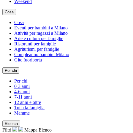
Weekend
Cosa
Cosa
Eventi per bambini a Milano
Attività per ragazzi a Milano
Arte e cultura per famiglie
Ristoranti per famiglie
Agriturismi per famiglie
Compleanno bambini Milano
Gite fuoriporta
Per chi
Per chi
0-3 anni
4-6 anni
7-11 anni
12 anni e oltre
Tutta la famiglia
Mamme
Ricerca
Filtri
Mappa
Elenco