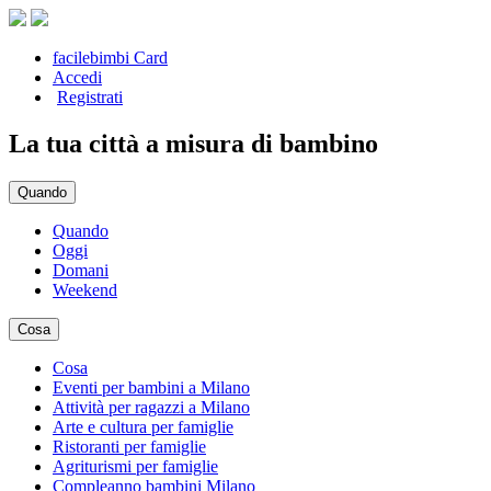
facilebimbi Card
Accedi
Registrati
La tua città a misura di bambino
Quando
Quando
Oggi
Domani
Weekend
Cosa
Cosa
Eventi per bambini a Milano
Attività per ragazzi a Milano
Arte e cultura per famiglie
Ristoranti per famiglie
Agriturismi per famiglie
Compleanno bambini Milano