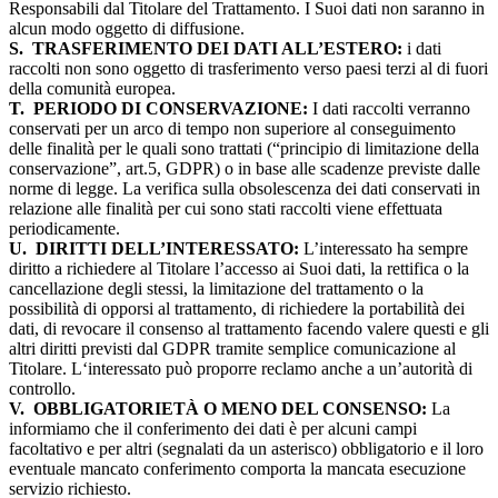
Responsabili dal Titolare del Trattamento. I Suoi dati non saranno in
alcun modo oggetto di diffusione.
S.
TRASFERIMENTO DEI DATI ALL’ESTERO:
i dati
raccolti non sono oggetto di trasferimento verso paesi terzi al di fuori
della comunità europea.
T.
PERIODO DI CONSERVAZIONE:
I dati raccolti verranno
conservati per un arco di tempo non superiore al conseguimento
delle finalità per le quali sono trattati (“principio di limitazione della
conservazione”, art.5, GDPR) o in base alle scadenze previste dalle
norme di legge. La verifica sulla obsolescenza dei dati conservati in
relazione alle finalità per cui sono stati raccolti viene effettuata
periodicamente.
U.
DIRITTI DELL’INTERESSATO:
L’interessato ha sempre
diritto a richiedere al Titolare l’accesso ai Suoi dati, la rettifica o la
cancellazione degli stessi, la limitazione del trattamento o la
possibilità di opporsi al trattamento, di richiedere la portabilità dei
dati, di revocare il consenso al trattamento facendo valere questi e gli
altri diritti previsti dal GDPR tramite semplice comunicazione al
Titolare. L‘interessato può proporre reclamo anche a un’autorità di
controllo.
V.
OBBLIGATORIETÀ O MENO DEL CONSENSO:
La
informiamo che il conferimento dei dati è per alcuni campi
facoltativo e per altri (segnalati da un asterisco) obbligatorio e il loro
eventuale mancato conferimento comporta la mancata esecuzione
servizio richiesto.