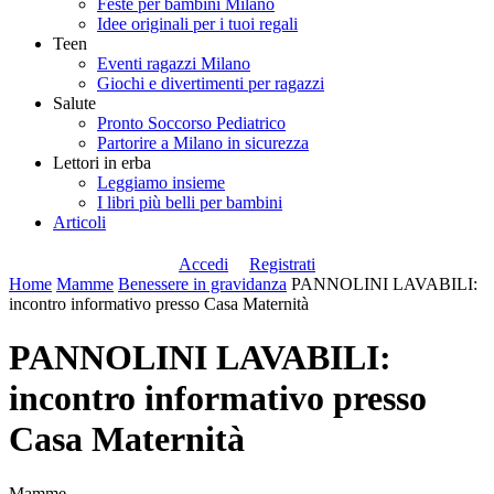
Feste per bambini Milano
Idee originali per i tuoi regali
Teen
Eventi ragazzi Milano
Giochi e divertimenti per ragazzi
Salute
Pronto Soccorso Pediatrico
Partorire a Milano in sicurezza
Lettori in erba
Leggiamo insieme
I libri più belli per bambini
Articoli
Accedi
Registrati
Home
Mamme
Benessere in gravidanza
PANNOLINI LAVABILI:
incontro informativo presso Casa Maternità
PANNOLINI LAVABILI:
incontro informativo presso
Casa Maternità
Mamme