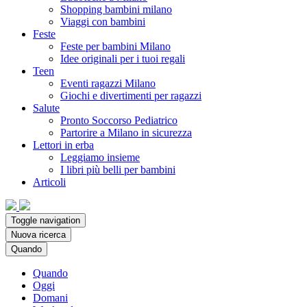
Shopping bambini milano
Viaggi con bambini
Feste
Feste per bambini Milano
Idee originali per i tuoi regali
Teen
Eventi ragazzi Milano
Giochi e divertimenti per ragazzi
Salute
Pronto Soccorso Pediatrico
Partorire a Milano in sicurezza
Lettori in erba
Leggiamo insieme
I libri più belli per bambini
Articoli
Toggle navigation
Nuova ricerca
Quando
Quando
Oggi
Domani