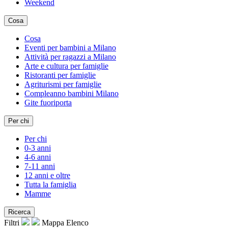
Weekend
Cosa
Cosa
Eventi per bambini a Milano
Attività per ragazzi a Milano
Arte e cultura per famiglie
Ristoranti per famiglie
Agriturismi per famiglie
Compleanno bambini Milano
Gite fuoriporta
Per chi
Per chi
0-3 anni
4-6 anni
7-11 anni
12 anni e oltre
Tutta la famiglia
Mamme
Ricerca
Filtri
Mappa
Elenco