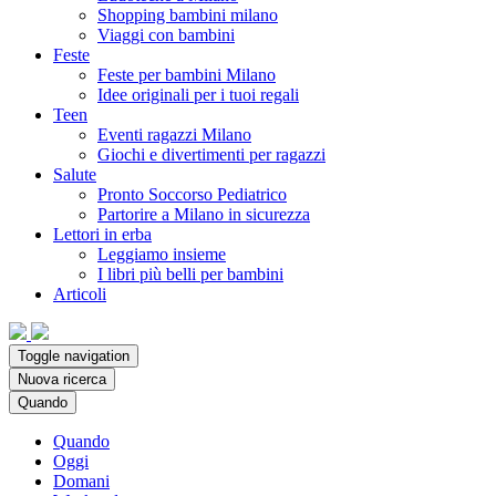
Shopping bambini milano
Viaggi con bambini
Feste
Feste per bambini Milano
Idee originali per i tuoi regali
Teen
Eventi ragazzi Milano
Giochi e divertimenti per ragazzi
Salute
Pronto Soccorso Pediatrico
Partorire a Milano in sicurezza
Lettori in erba
Leggiamo insieme
I libri più belli per bambini
Articoli
Toggle navigation
Nuova ricerca
Quando
Quando
Oggi
Domani