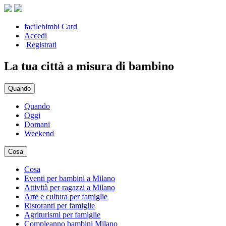
facilebimbi Card
Accedi
Registrati
La tua città a misura di bambino
Quando
Quando
Oggi
Domani
Weekend
Cosa
Cosa
Eventi per bambini a Milano
Attività per ragazzi a Milano
Arte e cultura per famiglie
Ristoranti per famiglie
Agriturismi per famiglie
Compleanno bambini Milano