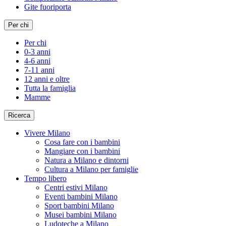
Gite fuoriporta
Per chi
Per chi
0-3 anni
4-6 anni
7-11 anni
12 anni e oltre
Tutta la famiglia
Mamme
Ricerca
Vivere Milano
Cosa fare con i bambini
Mangiare con i bambini
Natura a Milano e dintorni
Cultura a Milano per famiglie
Tempo libero
Centri estivi Milano
Eventi bambini Milano
Sport bambini Milano
Musei bambini Milano
Ludoteche a Milano