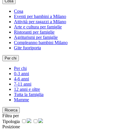
Cosa
Cosa
Eventi per bambini a Milano
Attività per ragazzi a Milano
Arte e cultura per famiglie
Ristoranti per famiglie
Agriturismi per famiglie
Compleanno bambini Milano
Gite fuoriporta
Per chi
Per chi
0-3 anni
4-6 anni
7-11 anni
12 anni e oltre
Tutta la famiglia
Mamme
Ricerca
Filtra per
Tipologia
Posizione