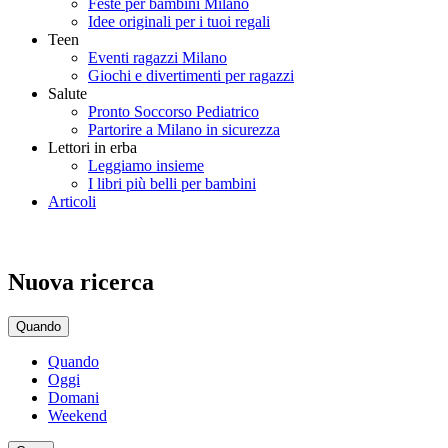
Feste per bambini Milano
Idee originali per i tuoi regali
Teen
Eventi ragazzi Milano
Giochi e divertimenti per ragazzi
Salute
Pronto Soccorso Pediatrico
Partorire a Milano in sicurezza
Lettori in erba
Leggiamo insieme
I libri più belli per bambini
Articoli
Nuova ricerca
Quando
Quando
Oggi
Domani
Weekend