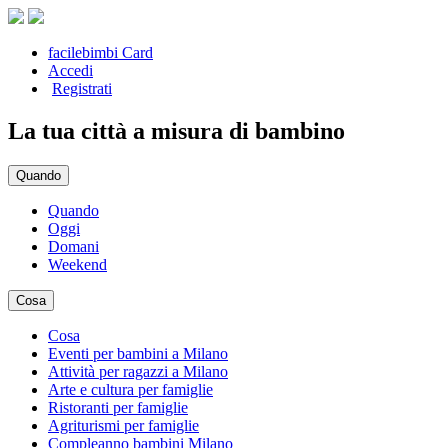
facilebimbi Card
Accedi
Registrati
La tua città a misura di bambino
Quando
Quando
Oggi
Domani
Weekend
Cosa
Cosa
Eventi per bambini a Milano
Attività per ragazzi a Milano
Arte e cultura per famiglie
Ristoranti per famiglie
Agriturismi per famiglie
Compleanno bambini Milano