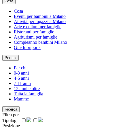
Cosa
Cosa
Eventi per bambini a Milano
Attività per ragazzi a Milano
Arte e cultura per famiglie
Ristoranti per famiglie
Agriturismi per famiglie
Compleanno bambini Milano
Gite fuoriporta
Per chi
Per chi
0-3 anni
4-6 anni
7-11 anni
12 anni e oltre
Tutta la famiglia
Mamme
Ricerca
Filtra per
Tipologia
Posizione