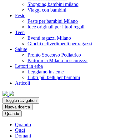
Shopping bambini milano
Viaggi con bambini
Feste
Feste per bambini Milano
Idee originali per i tuoi regali
Teen
Eventi ragazzi Milano
Giochi e divertimenti per ragazzi
Salute
Pronto Soccorso Pediatrico
Partorire a Milano in sicurezza
Lettori in erba
Leggiamo insieme
I libri più belli per bambini
Articoli
Toggle navigation
Nuova ricerca
Quando
Quando
Oggi
Domani