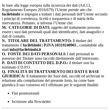
In base alla legge europea sulla sicurezza dei dati (Art.13,
Regolamento Europeo 2016/679) l’Utente prende atto che
facilebimbi
si impegna a trattare i dati personali dell’Utente secondo
i principi di correttezza, liceità e trasparenza e di tutela della
riservatezza. Pertanto, si informa l’Utente che:
M.
CATEGORIE DI DATI:
oggetto del trattamento possono
essere i suoi dati personali quali dati identificativi, dati anagrafici e
dati di contatto.
N.
TITOLARE DEL TRATTAMENTO:
Il titolare del
trattamento è
facilebimbi | P.IVA 10319240965 ,
contattabile alla
mail
info@facilebimbi.it
O.
FONTE DEI DATI PERSONALI:
I dati personali in
possesso del Titolare sono raccolti direttamente dall’interessato.
P.
DATI DI CONTATTO DEL D.P.O.:
il titolare non ha
nominato il D.P.O.
Q.
FINALITÀ DI TRATTAMENTO DEI DATI E BASE
GIURIDICA:
Il trattamento dei Suoi dati, raccolti ed archiviati in
relazione alla compilazione del presente form, ha come base
giuridica il suo consenso ed è effettuato per le seguenti finalità:
Fini promozionali
Iscrizione alla Newsletter