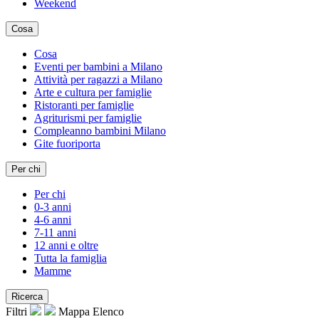
Weekend
Cosa
Cosa
Eventi per bambini a Milano
Attività per ragazzi a Milano
Arte e cultura per famiglie
Ristoranti per famiglie
Agriturismi per famiglie
Compleanno bambini Milano
Gite fuoriporta
Per chi
Per chi
0-3 anni
4-6 anni
7-11 anni
12 anni e oltre
Tutta la famiglia
Mamme
Ricerca
Filtri
Mappa
Elenco