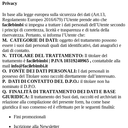
Privacy
In base alla legge europea sulla sicurezza dei dati (Art.13,
Regolamento Europeo 2016/679) l’Utente prende atto che
facilebimbi
si impegna a trattare i dati personali dell’Utente secondo
i principi di correttezza, liceità e trasparenza e di tutela della
riservatezza. Pertanto, si informa l’Utente che:
M.
CATEGORIE DI DATI:
oggetto del trattamento possono
essere i suoi dati personali quali dati identificativi, dati anagrafici e
dati di contatto.
N.
TITOLARE DEL TRATTAMENTO:
Il titolare del
trattamento è
facilebimbi | P.IVA 10319240965 ,
contattabile alla
mail
info@facilebimbi.it
O.
FONTE DEI DATI PERSONALI:
I dati personali in
possesso del Titolare sono raccolti direttamente dall’interessato.
P.
DATI DI CONTATTO DEL D.P.O.:
il titolare non ha
nominato il D.P.O.
Q.
FINALITÀ DI TRATTAMENTO DEI DATI E BASE
GIURIDICA:
Il trattamento dei Suoi dati, raccolti ed archiviati in
relazione alla compilazione del presente form, ha come base
giuridica il suo consenso ed è effettuato per le seguenti finalità:
Fini promozionali
Iscrizione alla Newsletter