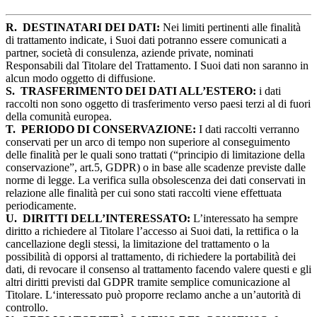
R.
DESTINATARI DEI DATI:
Nei limiti pertinenti alle finalità
di trattamento indicate, i Suoi dati potranno essere comunicati a
partner, società di consulenza, aziende private, nominati
Responsabili dal Titolare del Trattamento. I Suoi dati non saranno in
alcun modo oggetto di diffusione.
S.
TRASFERIMENTO DEI DATI ALL’ESTERO:
i dati
raccolti non sono oggetto di trasferimento verso paesi terzi al di fuori
della comunità europea.
T.
PERIODO DI CONSERVAZIONE:
I dati raccolti verranno
conservati per un arco di tempo non superiore al conseguimento
delle finalità per le quali sono trattati (“principio di limitazione della
conservazione”, art.5, GDPR) o in base alle scadenze previste dalle
norme di legge. La verifica sulla obsolescenza dei dati conservati in
relazione alle finalità per cui sono stati raccolti viene effettuata
periodicamente.
U.
DIRITTI DELL’INTERESSATO:
L’interessato ha sempre
diritto a richiedere al Titolare l’accesso ai Suoi dati, la rettifica o la
cancellazione degli stessi, la limitazione del trattamento o la
possibilità di opporsi al trattamento, di richiedere la portabilità dei
dati, di revocare il consenso al trattamento facendo valere questi e gli
altri diritti previsti dal GDPR tramite semplice comunicazione al
Titolare. L‘interessato può proporre reclamo anche a un’autorità di
controllo.