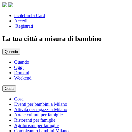
facilebimbi Card
Accedi
Registrati
La tua città a misura di bambino
Quando
Quando
Oggi
Domani
Weekend
Cosa
Cosa
Eventi per bambini a Milano
Attività per ragazzi a Milano
Arte e cultura per famiglie
Ristoranti per famiglie
Agriturismi per famiglie
Compleanno bambini Milano