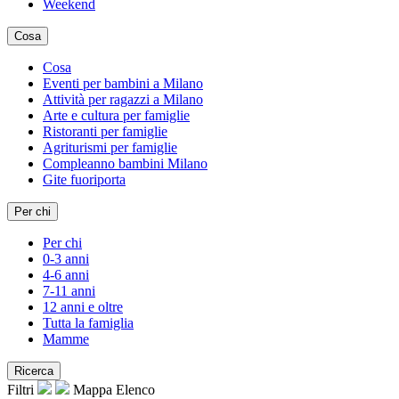
Weekend
Cosa
Cosa
Eventi per bambini a Milano
Attività per ragazzi a Milano
Arte e cultura per famiglie
Ristoranti per famiglie
Agriturismi per famiglie
Compleanno bambini Milano
Gite fuoriporta
Per chi
Per chi
0-3 anni
4-6 anni
7-11 anni
12 anni e oltre
Tutta la famiglia
Mamme
Ricerca
Filtri
Mappa
Elenco