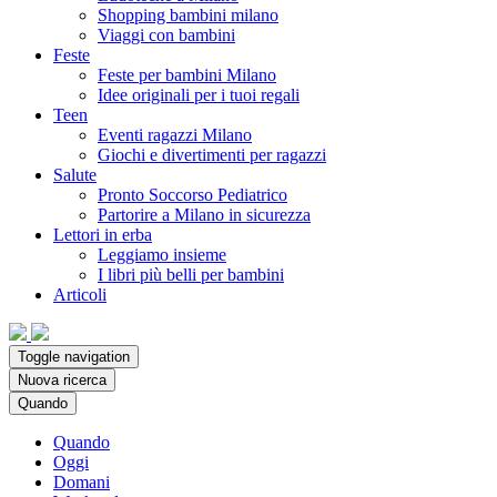
Shopping bambini milano
Viaggi con bambini
Feste
Feste per bambini Milano
Idee originali per i tuoi regali
Teen
Eventi ragazzi Milano
Giochi e divertimenti per ragazzi
Salute
Pronto Soccorso Pediatrico
Partorire a Milano in sicurezza
Lettori in erba
Leggiamo insieme
I libri più belli per bambini
Articoli
Toggle navigation
Nuova ricerca
Quando
Quando
Oggi
Domani