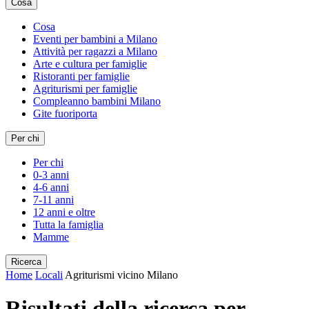
Cosa
Cosa
Eventi per bambini a Milano
Attività per ragazzi a Milano
Arte e cultura per famiglie
Ristoranti per famiglie
Agriturismi per famiglie
Compleanno bambini Milano
Gite fuoriporta
Per chi
Per chi
0-3 anni
4-6 anni
7-11 anni
12 anni e oltre
Tutta la famiglia
Mamme
Ricerca
Home
Locali
Agriturismi vicino Milano
Risultati della ricerca per