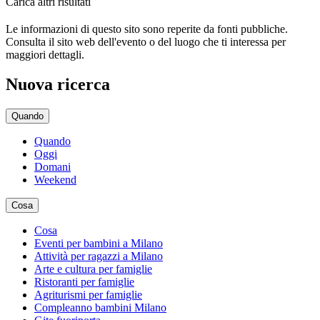
Carica altri risultati
Le informazioni di questo sito sono reperite da fonti pubbliche.
Consulta il sito web dell'evento o del luogo che ti interessa per
maggiori dettagli.
Nuova ricerca
Quando
Quando
Oggi
Domani
Weekend
Cosa
Cosa
Eventi per bambini a Milano
Attività per ragazzi a Milano
Arte e cultura per famiglie
Ristoranti per famiglie
Agriturismi per famiglie
Compleanno bambini Milano