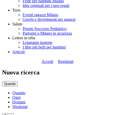
Feste per bambini Milano
Idee originali per i tuoi regali
Teen
Eventi ragazzi Milano
Giochi e divertimenti per ragazzi
Salute
Pronto Soccorso Pediatrico
Partorire a Milano in sicurezza
Lettori in erba
Leggiamo insieme
I libri più belli per bambini
Articoli
Accedi
Registrati
Nuova ricerca
Quando
Quando
Oggi
Domani
Weekend