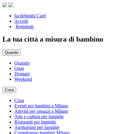
facilebimbi Card
Accedi
Registrati
La tua città a misura di bambino
Quando
Quando
Oggi
Domani
Weekend
Cosa
Cosa
Eventi per bambini a Milano
Attività per ragazzi a Milano
Arte e cultura per famiglie
Ristoranti per famiglie
Agriturismi per famiglie
Compleanno bambini Milano