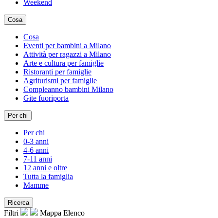
Weekend
Cosa
Cosa
Eventi per bambini a Milano
Attività per ragazzi a Milano
Arte e cultura per famiglie
Ristoranti per famiglie
Agriturismi per famiglie
Compleanno bambini Milano
Gite fuoriporta
Per chi
Per chi
0-3 anni
4-6 anni
7-11 anni
12 anni e oltre
Tutta la famiglia
Mamme
Ricerca
Filtri
Mappa
Elenco