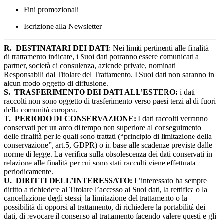
Fini promozionali
Iscrizione alla Newsletter
R.
DESTINATARI DEI DATI:
Nei limiti pertinenti alle finalità
di trattamento indicate, i Suoi dati potranno essere comunicati a
partner, società di consulenza, aziende private, nominati
Responsabili dal Titolare del Trattamento. I Suoi dati non saranno in
alcun modo oggetto di diffusione.
S.
TRASFERIMENTO DEI DATI ALL’ESTERO:
i dati
raccolti non sono oggetto di trasferimento verso paesi terzi al di fuori
della comunità europea.
T.
PERIODO DI CONSERVAZIONE:
I dati raccolti verranno
conservati per un arco di tempo non superiore al conseguimento
delle finalità per le quali sono trattati (“principio di limitazione della
conservazione”, art.5, GDPR) o in base alle scadenze previste dalle
norme di legge. La verifica sulla obsolescenza dei dati conservati in
relazione alle finalità per cui sono stati raccolti viene effettuata
periodicamente.
U.
DIRITTI DELL’INTERESSATO:
L’interessato ha sempre
diritto a richiedere al Titolare l’accesso ai Suoi dati, la rettifica o la
cancellazione degli stessi, la limitazione del trattamento o la
possibilità di opporsi al trattamento, di richiedere la portabilità dei
dati, di revocare il consenso al trattamento facendo valere questi e gli