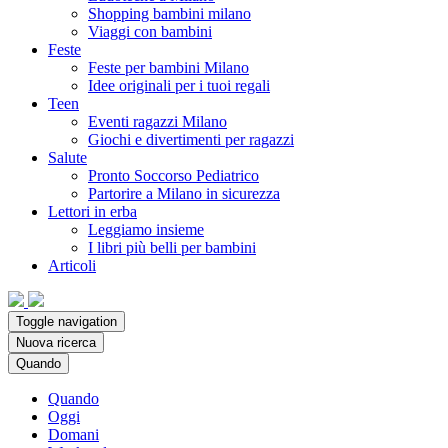
Shopping bambini milano
Viaggi con bambini
Feste
Feste per bambini Milano
Idee originali per i tuoi regali
Teen
Eventi ragazzi Milano
Giochi e divertimenti per ragazzi
Salute
Pronto Soccorso Pediatrico
Partorire a Milano in sicurezza
Lettori in erba
Leggiamo insieme
I libri più belli per bambini
Articoli
Toggle navigation
Nuova ricerca
Quando
Quando
Oggi
Domani