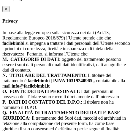
×
Privacy
In base alla legge europea sulla sicurezza dei dati (Art.13,
Regolamento Europeo 2016/679) l’Utente prende atto che
facilebimbi
si impegna a trattare i dati personali dell’Utente secondo
i principi di correttezza, liceità e trasparenza e di tutela della
riservatezza. Pertanto, si informa l’Utente che:
M.
CATEGORIE DI DATI:
oggetto del trattamento possono
essere i suoi dati personali quali dati identificativi, dati anagrafici e
dati di contatto.
N.
TITOLARE DEL TRATTAMENTO:
Il titolare del
trattamento è
facilebimbi | P.IVA 10319240965 ,
contattabile alla
mail
info@facilebimbi.it
O.
FONTE DEI DATI PERSONALI:
I dati personali in
possesso del Titolare sono raccolti direttamente dall’interessato.
P.
DATI DI CONTATTO DEL D.P.O.:
il titolare non ha
nominato il D.P.O.
Q.
FINALITÀ DI TRATTAMENTO DEI DATI E BASE
GIURIDICA:
Il trattamento dei Suoi dati, raccolti ed archiviati in
relazione alla compilazione del presente form, ha come base
giuridica il suo consenso ed è effettuato per le seguenti finalità: