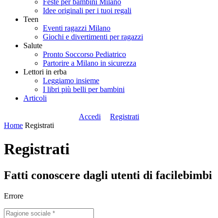
Feste per bambini Milano
Idee originali per i tuoi regali
Teen
Eventi ragazzi Milano
Giochi e divertimenti per ragazzi
Salute
Pronto Soccorso Pediatrico
Partorire a Milano in sicurezza
Lettori in erba
Leggiamo insieme
I libri più belli per bambini
Articoli
Accedi
Registrati
Home
Registrati
Registrati
Fatti conoscere dagli utenti di facilebimbi
Errore