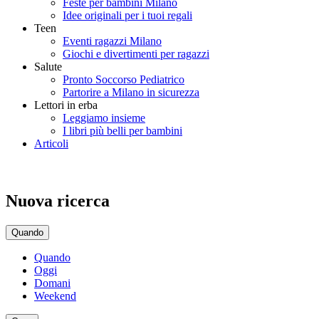
Feste per bambini Milano
Idee originali per i tuoi regali
Teen
Eventi ragazzi Milano
Giochi e divertimenti per ragazzi
Salute
Pronto Soccorso Pediatrico
Partorire a Milano in sicurezza
Lettori in erba
Leggiamo insieme
I libri più belli per bambini
Articoli
Nuova ricerca
Quando
Quando
Oggi
Domani
Weekend