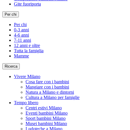
Gite fuoriporta
Per chi
Per chi
0-3 anni
4-6 anni
7-11 anni
12 anni e oltre
Tutta la famiglia
Mamme
Ricerca
Vivere Milano
Cosa fare con i bambini
Mangiare con i bambini
Natura a Milano e dintorni
Cultura a Milano per famiglie
Tempo libero
Centri estivi Milano
Eventi bambini Milano
Sport bambini Milano
Musei bambini Milano
Ludoteche a Milano