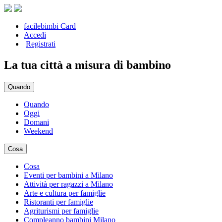
facilebimbi Card
Accedi
Registrati
La tua città a misura di bambino
Quando
Quando
Oggi
Domani
Weekend
Cosa
Cosa
Eventi per bambini a Milano
Attività per ragazzi a Milano
Arte e cultura per famiglie
Ristoranti per famiglie
Agriturismi per famiglie
Compleanno bambini Milano