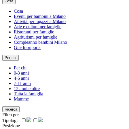
Cosa
Cosa
Eventi per bambini a Milano
Attività per ragazzi a Milano
Arte e cultura per famiglie
Ristoranti per famiglie
Agriturismi per famiglie
Compleanno bambini Milano
Gite fuoriporta
Per chi
Per chi
0-3 anni
4-6 anni
7-11 anni
12 anni e oltre
Tutta la famiglia
Mamme
Ricerca
Filtra per
Tipologia
Posizione