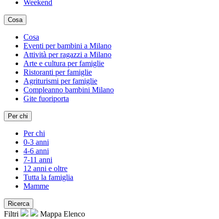
Weekend
Cosa
Cosa
Eventi per bambini a Milano
Attività per ragazzi a Milano
Arte e cultura per famiglie
Ristoranti per famiglie
Agriturismi per famiglie
Compleanno bambini Milano
Gite fuoriporta
Per chi
Per chi
0-3 anni
4-6 anni
7-11 anni
12 anni e oltre
Tutta la famiglia
Mamme
Ricerca
Filtri
Mappa
Elenco