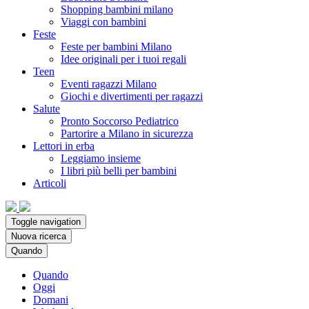
Shopping bambini milano
Viaggi con bambini
Feste
Feste per bambini Milano
Idee originali per i tuoi regali
Teen
Eventi ragazzi Milano
Giochi e divertimenti per ragazzi
Salute
Pronto Soccorso Pediatrico
Partorire a Milano in sicurezza
Lettori in erba
Leggiamo insieme
I libri più belli per bambini
Articoli
Toggle navigation
Nuova ricerca
Quando
Quando
Oggi
Domani