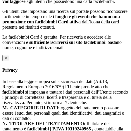
vantaggiose
agli utenti che possiedono una carta facilebimbi.
Gli utenti che impostano una ricerca sul portale possono riconoscere
facilmente e in tempo reale
i luoghi e gli eventi che hanno una
promozione con facilebimbi Card attiva
dall’icona della card
presente nei risultati ottenuti.
La facilebimbi Card è gratuita. Per riceverla e accedere alle
convenzioni
è sufficiente iscriversi sul sito facilebimbi
: bastano
nome, cognome e indirizzo email.
×
Privacy
In base alla legge europea sulla sicurezza dei dati (Art.13,
Regolamento Europeo 2016/679) l’Utente prende atto che
facilebimbi
si impegna a trattare i dati personali dell’Utente secondo
i principi di correttezza, liceità e trasparenza e di tutela della
riservatezza. Pertanto, si informa l’Utente che:
M.
CATEGORIE DI DATI:
oggetto del trattamento possono
essere i suoi dati personali quali dati identificativi, dati anagrafici e
dati di contatto.
N.
TITOLARE DEL TRATTAMENTO:
Il titolare del
trattamento è
facilebimbi | P.IVA 10319240965 ,
contattabile alla