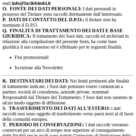
mail
info@facilebimbi.it
O.
FONTE DEI DATI PERSONALI:
I dati personali in
possesso del Titolare sono raccolti direttamente dall’interessato.
P.
DATI DI CONTATTO DEL D.P.O.:
il titolare non ha
nominato il D.P.O.
Q.
FINALITÀ DI TRATTAMENTO DEI DATI E BASE
GIURIDICA:
Il trattamento dei Suoi dati, raccolti ed archiviati in
relazione alla compilazione del presente form, ha come base
giuridica il suo consenso ed è effettuato per le seguenti finalità:
Fini promozionali
Iscrizione alla Newsletter
R.
DESTINATARI DEI DATI:
Nei limiti pertinenti alle finalità
di trattamento indicate, i Suoi dati potranno essere comunicati a
partner, società di consulenza, aziende private, nominati
Responsabili dal Titolare del Trattamento. I Suoi dati non saranno in
alcun modo oggetto di diffusione.
S.
TRASFERIMENTO DEI DATI ALL’ESTERO:
i dati
raccolti non sono oggetto di trasferimento verso paesi terzi al di fuori
della comunità europea.
T.
PERIODO DI CONSERVAZIONE:
I dati raccolti verranno
conservati per un arco di tempo non superiore al conseguimento
delle finalità per le quali sono trattati (“principio di limitazione della