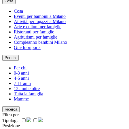
Cosa
Cosa
Eventi per bambini a Milano
Attività per ragazzi a Milano
Arte e cultura per famiglie
Ristoranti per famiglie
Agriturismi per famiglie
Compleanno bambini Milano
Gite fuoriporta
Per chi
Per chi
0-3 anni
4-6 anni
7-11 anni
12 anni e oltre
Tutta la famiglia
Mamme
Ricerca
Filtra per
Tipologia
Posizione