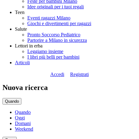
Feste per bambini Milano
Idee originali per i tuoi regali
Teen
Eventi ragazzi Milano
Giochi e divertimenti per ragazzi
Salute
Pronto Soccorso Pediatrico
Partorire a Milano in sicurezza
Lettori in erba
Leggiamo insieme
I libri più belli per bambini
Articoli
Accedi
Registrati
Nuova ricerca
Quando
Quando
Oggi
Domani
Weekend