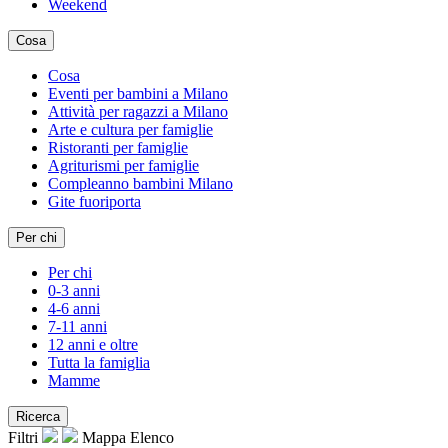
Weekend
Cosa
Cosa
Eventi per bambini a Milano
Attività per ragazzi a Milano
Arte e cultura per famiglie
Ristoranti per famiglie
Agriturismi per famiglie
Compleanno bambini Milano
Gite fuoriporta
Per chi
Per chi
0-3 anni
4-6 anni
7-11 anni
12 anni e oltre
Tutta la famiglia
Mamme
Ricerca
Filtri
Mappa
Elenco