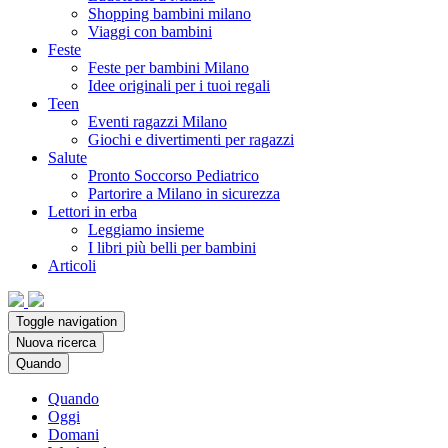
Shopping bambini milano
Viaggi con bambini
Feste
Feste per bambini Milano
Idee originali per i tuoi regali
Teen
Eventi ragazzi Milano
Giochi e divertimenti per ragazzi
Salute
Pronto Soccorso Pediatrico
Partorire a Milano in sicurezza
Lettori in erba
Leggiamo insieme
I libri più belli per bambini
Articoli
Toggle navigation
Nuova ricerca
Quando
Quando
Oggi
Domani