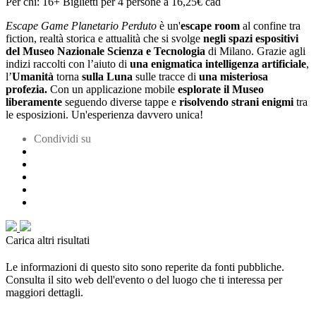
Per chi: 16+
Biglietti per 4 persone a 16,25€ cad
Escape Game Planetario Perduto
è un'
escape room
al confine tra
fiction, realtà storica e attualità che si svolge
negli spazi espositivi
del Museo Nazionale Scienza e Tecnologia
di Milano. Grazie agli
indizi raccolti
con l’aiuto di
una enigmatica
intelligenza artificiale
,
l’
Umanità
torna
sulla Luna
sulle tracce di
una misteriosa
profezia.
Con un applicazione mobile
esplorate il Museo
liberamente
seguendo diverse tappe e
risolvendo strani enigmi
tra
le esposizioni. Un'esperienza davvero unica!
Condividi su
Carica altri risultati
Le informazioni di questo sito sono reperite da fonti pubbliche.
Consulta il sito web dell'evento o del luogo che ti interessa per
maggiori dettagli.