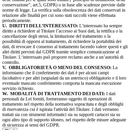
conservazione”, art.5, GDPR) o in base alle scadenze previste dalle
norme di legge. La verifica sulla obsolescenza dei dati conservati in
relazione alle finalità per cui sono stati raccolti viene effettuata
periodicamente.
U.
DIRITTI DELL’INTERESSATO:
L’interessato ha sempre
diritto a richiedere al Titolare l’accesso ai Suoi dati, la rettifica o la
cancellazione degli stessi, la limitazione del trattamento o la
possibilità di opporsi al trattamento, di richiedere la portabilità dei
dati, di revocare il consenso al trattamento facendo valere questi e gli
altri diritti previsti dal GDPR tramite semplice comunicazione al
Titolare. L‘interessato può proporre reclamo anche a un’autorità di
controllo.
V.
OBBLIGATORIETÀ O MENO DEL CONSENSO:
La
informiamo che il conferimento dei dati è per alcuni campi
facoltativo e per altri (segnalati da un asterisco) obbligatorio e il loro
eventuale mancato conferimento comporta la mancata esecuzione
servizio richiesto.
W.
MODALITÀ DI TRATTAMENTO DEI DATI:
I dati
personali da Lei forniti, formeranno oggetto di operazioni di
trattamento nel rispetto della normativa sopracitata e degli obblighi
di riservatezza cui è ispirata l'attività del Titolare. I dati verranno
trattati sia con strumenti informatici sia su supporti cartacei sia su
ogni altro tipo di supporto idoneo, nel rispetto delle misure adeguate
di sicurezza ai sensi del GDPR.