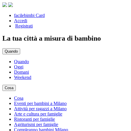
facilebimbi Card
Accedi
Registrati
La tua città a misura di bambino
Quando
Quando
Oggi
Domani
Weekend
Cosa
Cosa
Eventi per bambini a Milano
Attività per ragazzi a Milano
Arte e cultura per famiglie
Ristoranti per famiglie
Agriturismi per famiglie
Compleanno bambini Milano