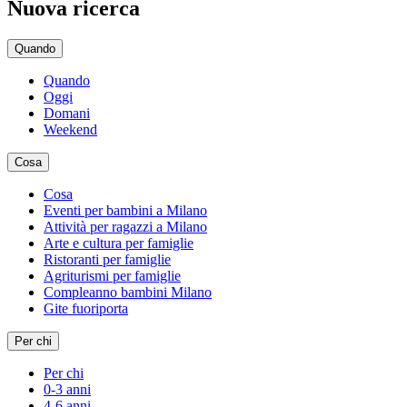
Nuova ricerca
Quando
Quando
Oggi
Domani
Weekend
Cosa
Cosa
Eventi per bambini a Milano
Attività per ragazzi a Milano
Arte e cultura per famiglie
Ristoranti per famiglie
Agriturismi per famiglie
Compleanno bambini Milano
Gite fuoriporta
Per chi
Per chi
0-3 anni
4-6 anni