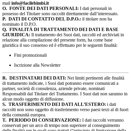
mail
info@facilebimbi.it
O.
FONTE DEI DATI PERSONALI:
I dati personali in
possesso del Titolare sono raccolti direttamente dall’interessato.
P.
DATI DI CONTATTO DEL D.P.O.:
il titolare non ha
nominato il D.P.O.
Q.
FINALITÀ DI TRATTAMENTO DEI DATI E BASE
GIURIDICA:
Il trattamento dei Suoi dati, raccolti ed archiviati in
relazione alla compilazione del presente form, ha come base
giuridica il suo consenso ed è effettuato per le seguenti finalità:
Fini promozionali
Iscrizione alla Newsletter
R.
DESTINATARI DEI DATI:
Nei limiti pertinenti alle finalità
di trattamento indicate, i Suoi dati potranno essere comunicati a
partner, società di consulenza, aziende private, nominati
Responsabili dal Titolare del Trattamento. I Suoi dati non saranno in
alcun modo oggetto di diffusione.
S.
TRASFERIMENTO DEI DATI ALL’ESTERO:
i dati
raccolti non sono oggetto di trasferimento verso paesi terzi al di fuori
della comunità europea.
T.
PERIODO DI CONSERVAZIONE:
I dati raccolti verranno
conservati per un arco di tempo non superiore al conseguimento
delle finalità per le quali sono trattati (“principio di limitazione della