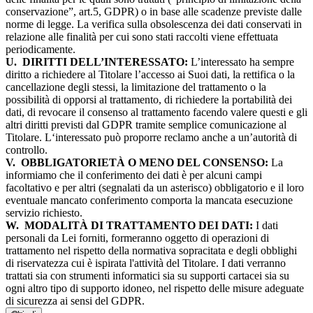
conservazione”, art.5, GDPR) o in base alle scadenze previste dalle
norme di legge. La verifica sulla obsolescenza dei dati conservati in
relazione alle finalità per cui sono stati raccolti viene effettuata
periodicamente.
U.
DIRITTI DELL’INTERESSATO:
L’interessato ha sempre
diritto a richiedere al Titolare l’accesso ai Suoi dati, la rettifica o la
cancellazione degli stessi, la limitazione del trattamento o la
possibilità di opporsi al trattamento, di richiedere la portabilità dei
dati, di revocare il consenso al trattamento facendo valere questi e gli
altri diritti previsti dal GDPR tramite semplice comunicazione al
Titolare. L‘interessato può proporre reclamo anche a un’autorità di
controllo.
V.
OBBLIGATORIETÀ O MENO DEL CONSENSO:
La
informiamo che il conferimento dei dati è per alcuni campi
facoltativo e per altri (segnalati da un asterisco) obbligatorio e il loro
eventuale mancato conferimento comporta la mancata esecuzione
servizio richiesto.
W.
MODALITÀ DI TRATTAMENTO DEI DATI:
I dati
personali da Lei forniti, formeranno oggetto di operazioni di
trattamento nel rispetto della normativa sopracitata e degli obblighi
di riservatezza cui è ispirata l'attività del Titolare. I dati verranno
trattati sia con strumenti informatici sia su supporti cartacei sia su
ogni altro tipo di supporto idoneo, nel rispetto delle misure adeguate
di sicurezza ai sensi del GDPR.