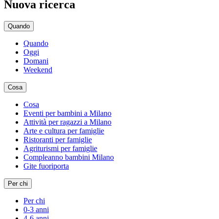
Nuova ricerca
Quando
Quando
Oggi
Domani
Weekend
Cosa
Cosa
Eventi per bambini a Milano
Attività per ragazzi a Milano
Arte e cultura per famiglie
Ristoranti per famiglie
Agriturismi per famiglie
Compleanno bambini Milano
Gite fuoriporta
Per chi
Per chi
0-3 anni
4-6 anni