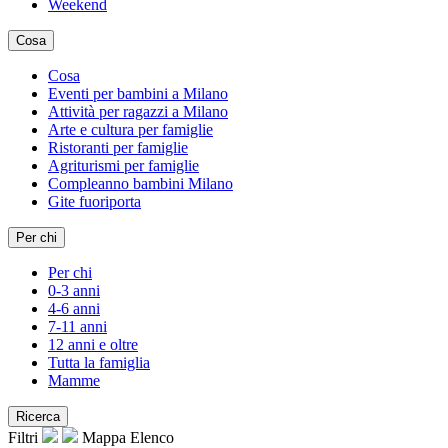
Weekend
Cosa
Cosa
Eventi per bambini a Milano
Attività per ragazzi a Milano
Arte e cultura per famiglie
Ristoranti per famiglie
Agriturismi per famiglie
Compleanno bambini Milano
Gite fuoriporta
Per chi
Per chi
0-3 anni
4-6 anni
7-11 anni
12 anni e oltre
Tutta la famiglia
Mamme
Ricerca
Filtri
Mappa
Elenco