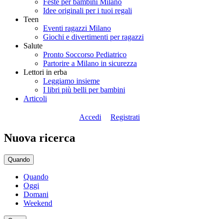
Feste per bambini Milano
Idee originali per i tuoi regali
Teen
Eventi ragazzi Milano
Giochi e divertimenti per ragazzi
Salute
Pronto Soccorso Pediatrico
Partorire a Milano in sicurezza
Lettori in erba
Leggiamo insieme
I libri più belli per bambini
Articoli
Accedi
Registrati
Nuova ricerca
Quando
Quando
Oggi
Domani
Weekend