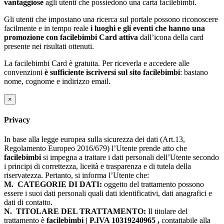
vantaggiose
agli utenti che possiedono una carta facilebimbi.
Gli utenti che impostano una ricerca sul portale possono riconoscere
facilmente e in tempo reale
i luoghi e gli eventi che hanno una
promozione con facilebimbi Card attiva
dall’icona della card
presente nei risultati ottenuti.
La facilebimbi Card è gratuita. Per riceverla e accedere alle
convenzioni
è sufficiente iscriversi sul sito facilebimbi
: bastano
nome, cognome e indirizzo email.
×
Privacy
In base alla legge europea sulla sicurezza dei dati (Art.13,
Regolamento Europeo 2016/679) l’Utente prende atto che
facilebimbi
si impegna a trattare i dati personali dell’Utente secondo
i principi di correttezza, liceità e trasparenza e di tutela della
riservatezza. Pertanto, si informa l’Utente che:
M.
CATEGORIE DI DATI:
oggetto del trattamento possono
essere i suoi dati personali quali dati identificativi, dati anagrafici e
dati di contatto.
N.
TITOLARE DEL TRATTAMENTO:
Il titolare del
trattamento è
facilebimbi | P.IVA 10319240965 ,
contattabile alla