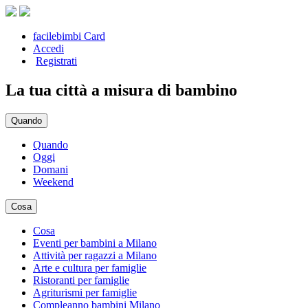
facilebimbi Card
Accedi
Registrati
La tua città a misura di bambino
Quando
Quando
Oggi
Domani
Weekend
Cosa
Cosa
Eventi per bambini a Milano
Attività per ragazzi a Milano
Arte e cultura per famiglie
Ristoranti per famiglie
Agriturismi per famiglie
Compleanno bambini Milano