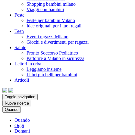
Shopping bambini milano
Viaggi con bambini
Feste
Feste per bambini Milano
Idee originali per i tuoi regali
Teen
Eventi ragazzi Milano
Giochi e divertimenti per ragazzi
Salute
Pronto Soccorso Pediatrico
Partorire a Milano in sicurezza
Lettori in erba
Leggiamo insieme
I libri più belli per bambini
Articoli
Toggle navigation
Nuova ricerca
Quando
Quando
Oggi
Domani