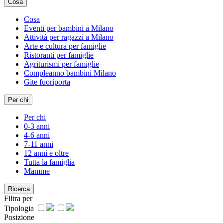
Cosa
Cosa
Eventi per bambini a Milano
Attività per ragazzi a Milano
Arte e cultura per famiglie
Ristoranti per famiglie
Agriturismi per famiglie
Compleanno bambini Milano
Gite fuoriporta
Per chi
Per chi
0-3 anni
4-6 anni
7-11 anni
12 anni e oltre
Tutta la famiglia
Mamme
Ricerca
Filtra per
Tipologia
Posizione