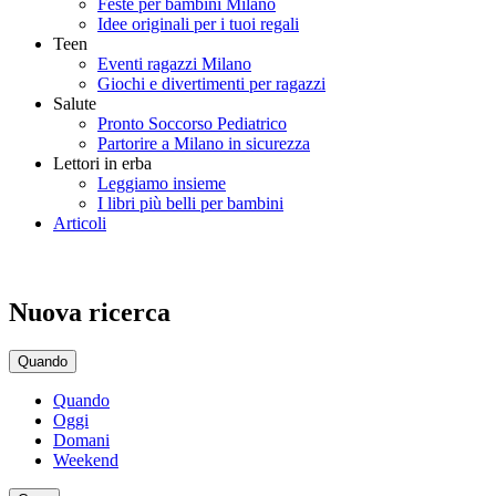
Feste per bambini Milano
Idee originali per i tuoi regali
Teen
Eventi ragazzi Milano
Giochi e divertimenti per ragazzi
Salute
Pronto Soccorso Pediatrico
Partorire a Milano in sicurezza
Lettori in erba
Leggiamo insieme
I libri più belli per bambini
Articoli
Nuova ricerca
Quando
Quando
Oggi
Domani
Weekend