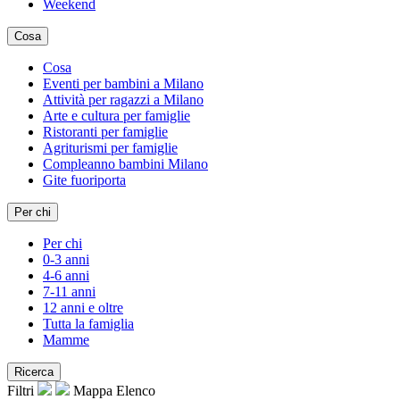
Weekend
Cosa
Cosa
Eventi per bambini a Milano
Attività per ragazzi a Milano
Arte e cultura per famiglie
Ristoranti per famiglie
Agriturismi per famiglie
Compleanno bambini Milano
Gite fuoriporta
Per chi
Per chi
0-3 anni
4-6 anni
7-11 anni
12 anni e oltre
Tutta la famiglia
Mamme
Ricerca
Filtri
Mappa
Elenco