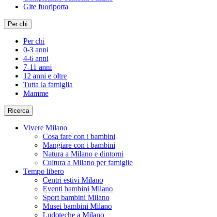
Gite fuoriporta
Per chi
Per chi
0-3 anni
4-6 anni
7-11 anni
12 anni e oltre
Tutta la famiglia
Mamme
Ricerca
Vivere Milano
Cosa fare con i bambini
Mangiare con i bambini
Natura a Milano e dintorni
Cultura a Milano per famiglie
Tempo libero
Centri estivi Milano
Eventi bambini Milano
Sport bambini Milano
Musei bambini Milano
Ludoteche a Milano