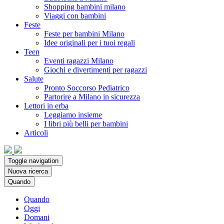
Shopping bambini milano
Viaggi con bambini
Feste
Feste per bambini Milano
Idee originali per i tuoi regali
Teen
Eventi ragazzi Milano
Giochi e divertimenti per ragazzi
Salute
Pronto Soccorso Pediatrico
Partorire a Milano in sicurezza
Lettori in erba
Leggiamo insieme
I libri più belli per bambini
Articoli
Toggle navigation
Nuova ricerca
Quando
Quando
Oggi
Domani