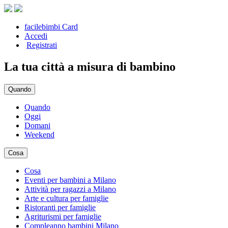
facilebimbi Card
Accedi
Registrati
La tua città a misura di bambino
Quando
Quando
Oggi
Domani
Weekend
Cosa
Cosa
Eventi per bambini a Milano
Attività per ragazzi a Milano
Arte e cultura per famiglie
Ristoranti per famiglie
Agriturismi per famiglie
Compleanno bambini Milano