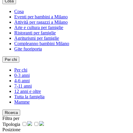
Cosa
Cosa
Eventi per bambini a Milano
Attività per ragazzi a Milano
Arte e cultura per famiglie
Ristoranti per famiglie
Agriturismi per famiglie
Compleanno bambini Milano
Gite fuoriporta
Per chi
Per chi
0-3 anni
4-6 anni
7-11 anni
12 anni e oltre
Tutta la famiglia
Mamme
Ricerca
Filtra per
Tipologia
Posizione