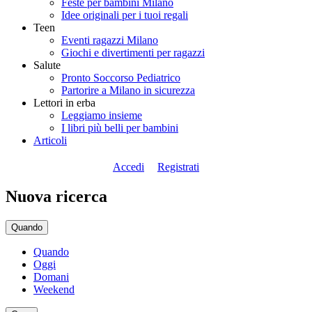
Feste per bambini Milano
Idee originali per i tuoi regali
Teen
Eventi ragazzi Milano
Giochi e divertimenti per ragazzi
Salute
Pronto Soccorso Pediatrico
Partorire a Milano in sicurezza
Lettori in erba
Leggiamo insieme
I libri più belli per bambini
Articoli
Accedi
Registrati
Nuova ricerca
Quando
Quando
Oggi
Domani
Weekend