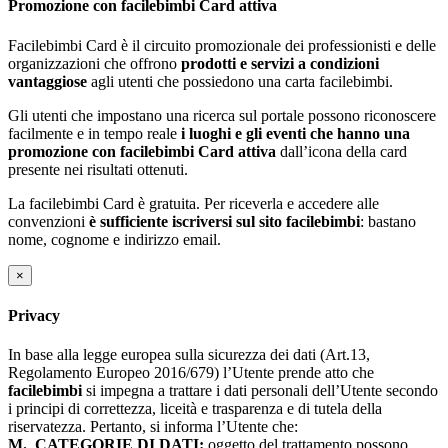
Promozione con facilebimbi Card attiva
Facilebimbi Card è il circuito promozionale dei professionisti e delle
organizzazioni che offrono
prodotti e servizi a condizioni
vantaggiose
agli utenti che possiedono una carta facilebimbi.
Gli utenti che impostano una ricerca sul portale possono riconoscere
facilmente e in tempo reale
i luoghi e gli eventi che hanno una
promozione con facilebimbi Card attiva
dall’icona della card
presente nei risultati ottenuti.
La facilebimbi Card è gratuita. Per riceverla e accedere alle
convenzioni
è sufficiente iscriversi sul sito facilebimbi
: bastano
nome, cognome e indirizzo email.
×
Privacy
In base alla legge europea sulla sicurezza dei dati (Art.13,
Regolamento Europeo 2016/679) l’Utente prende atto che
facilebimbi
si impegna a trattare i dati personali dell’Utente secondo
i principi di correttezza, liceità e trasparenza e di tutela della
riservatezza. Pertanto, si informa l’Utente che:
M.
CATEGORIE DI DATI:
oggetto del trattamento possono