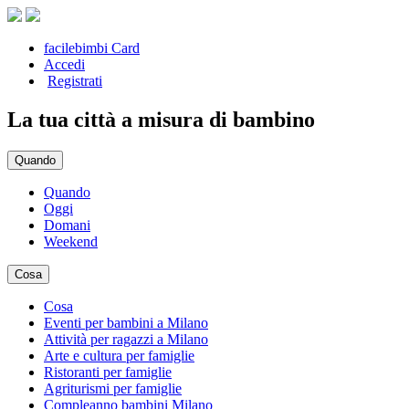
facilebimbi Card
Accedi
Registrati
La tua città a misura di bambino
Quando
Quando
Oggi
Domani
Weekend
Cosa
Cosa
Eventi per bambini a Milano
Attività per ragazzi a Milano
Arte e cultura per famiglie
Ristoranti per famiglie
Agriturismi per famiglie
Compleanno bambini Milano