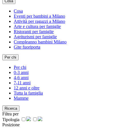
Cosa
Cosa
Eventi per bambini a Milano
Attività per ragazzi a Milano
Arte e cultura per famiglie
Ristoranti per famiglie
Agriturismi per famiglie
Compleanno bambini Milano
Gite fuoriporta
Per chi
Per chi
0-3 anni
4-6 anni
7-11 anni
12 anni e oltre
Tutta la famiglia
Mamme
Ricerca
Filtra per
Tipologia
Posizione