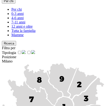
Per chi
Per chi
0-3 anni
4-6 anni
7-11 anni
12 anni e oltre
Tutta la famiglia
Mamme
Ricerca
Filtra per
Tipologia
Posizione
Milano