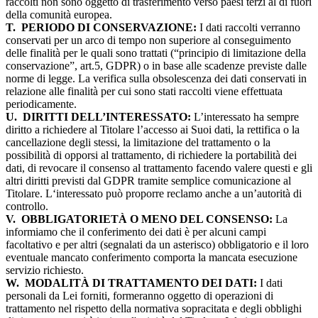
raccolti non sono oggetto di trasferimento verso paesi terzi al di fuori
della comunità europea.
T.
PERIODO DI CONSERVAZIONE:
I dati raccolti verranno
conservati per un arco di tempo non superiore al conseguimento
delle finalità per le quali sono trattati (“principio di limitazione della
conservazione”, art.5, GDPR) o in base alle scadenze previste dalle
norme di legge. La verifica sulla obsolescenza dei dati conservati in
relazione alle finalità per cui sono stati raccolti viene effettuata
periodicamente.
U.
DIRITTI DELL’INTERESSATO:
L’interessato ha sempre
diritto a richiedere al Titolare l’accesso ai Suoi dati, la rettifica o la
cancellazione degli stessi, la limitazione del trattamento o la
possibilità di opporsi al trattamento, di richiedere la portabilità dei
dati, di revocare il consenso al trattamento facendo valere questi e gli
altri diritti previsti dal GDPR tramite semplice comunicazione al
Titolare. L‘interessato può proporre reclamo anche a un’autorità di
controllo.
V.
OBBLIGATORIETÀ O MENO DEL CONSENSO:
La
informiamo che il conferimento dei dati è per alcuni campi
facoltativo e per altri (segnalati da un asterisco) obbligatorio e il loro
eventuale mancato conferimento comporta la mancata esecuzione
servizio richiesto.
W.
MODALITÀ DI TRATTAMENTO DEI DATI:
I dati
personali da Lei forniti, formeranno oggetto di operazioni di
trattamento nel rispetto della normativa sopracitata e degli obblighi