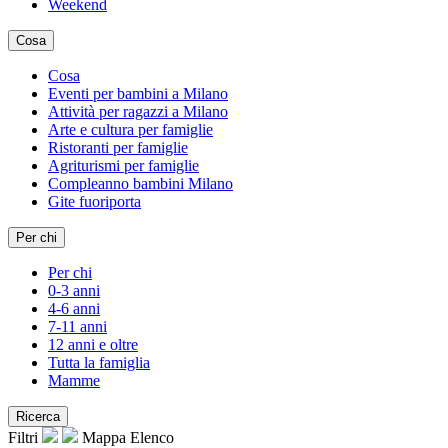
Weekend
Cosa
Cosa
Eventi per bambini a Milano
Attività per ragazzi a Milano
Arte e cultura per famiglie
Ristoranti per famiglie
Agriturismi per famiglie
Compleanno bambini Milano
Gite fuoriporta
Per chi
Per chi
0-3 anni
4-6 anni
7-11 anni
12 anni e oltre
Tutta la famiglia
Mamme
Ricerca
Filtri
Mappa
Elenco