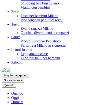
Shopping bambini milano
Viaggi con bambini
Feste
Feste per bambini Milano
Idee originali per i tuoi regali
Teen
Eventi ragazzi Milano
Giochi e divertimenti per ragazzi
Salute
Pronto Soccorso Pediatrico
Partorire a Milano in sicurezza
Lettori in erba
Leggiamo insieme
I libri più belli per bambini
Articoli
Toggle navigation
Nuova ricerca
Quando
Quando
Oggi
Domani