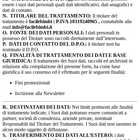
essere i suoi dati personali quali dati identificativi, dati anagrafici e
dati di contatto.
N.
TITOLARE DEL TRATTAMENTO:
Il titolare del
trattamento è
facilebimbi | P.IVA 10319240965 ,
contattabile alla
mail
info@facilebimbi.it
O.
FONTE DEI DATI PERSONALI:
I dati personali in
possesso del Titolare sono raccolti direttamente dall’interessato.
P.
DATI DI CONTATTO DEL D.P.O.:
il titolare non ha
nominato il D.P.O.
Q.
FINALITÀ DI TRATTAMENTO DEI DATI E BASE
GIURIDICA:
Il trattamento dei Suoi dati, raccolti ed archiviati in
relazione alla compilazione del presente form, ha come base
giuridica il suo consenso ed è effettuato per le seguenti finalità:
Fini promozionali
Iscrizione alla Newsletter
R.
DESTINATARI DEI DATI:
Nei limiti pertinenti alle finalità
di trattamento indicate, i Suoi dati potranno essere comunicati a
partner, società di consulenza, aziende private, nominati
Responsabili dal Titolare del Trattamento. I Suoi dati non saranno in
alcun modo oggetto di diffusione.
S.
TRASFERIMENTO DEI DATI ALL’ESTERO:
i dati