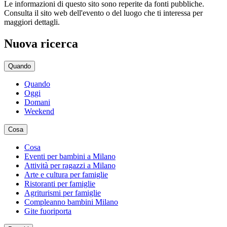
Le informazioni di questo sito sono reperite da fonti pubbliche.
Consulta il sito web dell'evento o del luogo che ti interessa per
maggiori dettagli.
Nuova ricerca
Quando
Quando
Oggi
Domani
Weekend
Cosa
Cosa
Eventi per bambini a Milano
Attività per ragazzi a Milano
Arte e cultura per famiglie
Ristoranti per famiglie
Agriturismi per famiglie
Compleanno bambini Milano
Gite fuoriporta