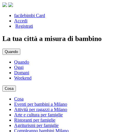
facilebimbi Card
Accedi
Registrati
La tua città a misura di bambino
Quando
Quando
Oggi
Domani
Weekend
Cosa
Cosa
Eventi per bambini a Milano
Attività per ragazzi a Milano
Arte e cultura per famiglie
Ristoranti per famiglie
Agriturismi per famiglie
Compleanno bambini Milano