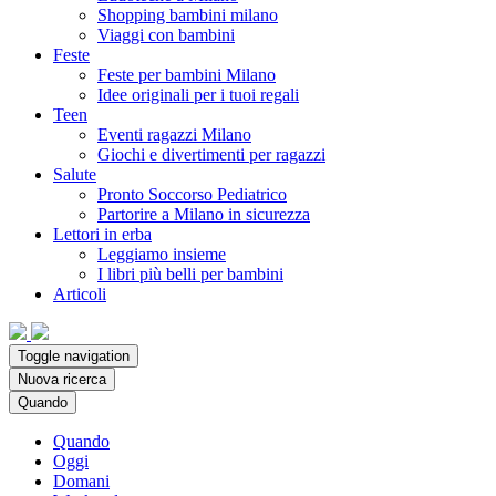
Shopping bambini milano
Viaggi con bambini
Feste
Feste per bambini Milano
Idee originali per i tuoi regali
Teen
Eventi ragazzi Milano
Giochi e divertimenti per ragazzi
Salute
Pronto Soccorso Pediatrico
Partorire a Milano in sicurezza
Lettori in erba
Leggiamo insieme
I libri più belli per bambini
Articoli
Toggle navigation
Nuova ricerca
Quando
Quando
Oggi
Domani