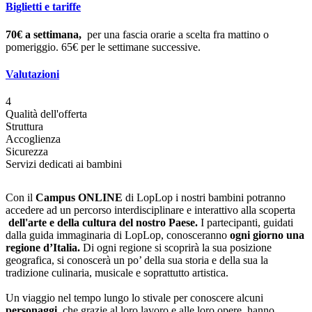
Biglietti e tariffe
70€ a settimana,
per una fascia orarie a scelta fra mattino o
pomeriggio. 65€ per le settimane successive.
Valutazioni
4
Qualità dell'offerta
Struttura
Accoglienza
Sicurezza
Servizi dedicati ai bambini
Con il
Campus ONLINE
di LopLop i nostri bambini potranno
accedere ad un percorso interdisciplinare e interattivo alla scoperta
dell'arte e della
cultura del nostro Paese.
I partecipanti, guidati
dalla guida immaginaria di LopLop, conosceranno
ogni giorno una
regione d’Italia.
Di ogni regione si scoprirà la sua posizione
geografica, si conoscerà un po’ della sua storia e della sua la
tradizione culinaria, musicale e soprattutto artistica.
Un viaggio nel tempo lungo lo stivale per conoscere alcuni
personaggi
, che grazie al loro lavoro e alle loro opere, hanno