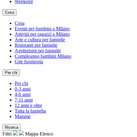
Weekend
Cosa
Cosa
Eventi per bambini a Milano
Attività per ragazzi a Milano
Arte e cultura per famiglie
Ristoranti per famiglie
Agriturismi per famiglie
Compleanno bambini Milano
Gite fuoriporta
Per chi
Per chi
0-3 anni
4-6 anni
7-11 anni
12 anni e oltre
Tutta la famiglia
Mamme
Ricerca
Filtri
Mappa
Elenco