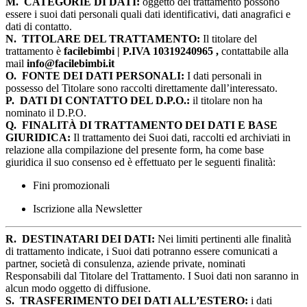
M.
CATEGORIE DI DATI:
oggetto del trattamento possono
essere i suoi dati personali quali dati identificativi, dati anagrafici e
dati di contatto.
N.
TITOLARE DEL TRATTAMENTO:
Il titolare del
trattamento è
facilebimbi | P.IVA 10319240965 ,
contattabile alla
mail
info@facilebimbi.it
O.
FONTE DEI DATI PERSONALI:
I dati personali in
possesso del Titolare sono raccolti direttamente dall’interessato.
P.
DATI DI CONTATTO DEL D.P.O.:
il titolare non ha
nominato il D.P.O.
Q.
FINALITÀ DI TRATTAMENTO DEI DATI E BASE
GIURIDICA:
Il trattamento dei Suoi dati, raccolti ed archiviati in
relazione alla compilazione del presente form, ha come base
giuridica il suo consenso ed è effettuato per le seguenti finalità:
Fini promozionali
Iscrizione alla Newsletter
R.
DESTINATARI DEI DATI:
Nei limiti pertinenti alle finalità
di trattamento indicate, i Suoi dati potranno essere comunicati a
partner, società di consulenza, aziende private, nominati
Responsabili dal Titolare del Trattamento. I Suoi dati non saranno in
alcun modo oggetto di diffusione.
S.
TRASFERIMENTO DEI DATI ALL’ESTERO:
i dati