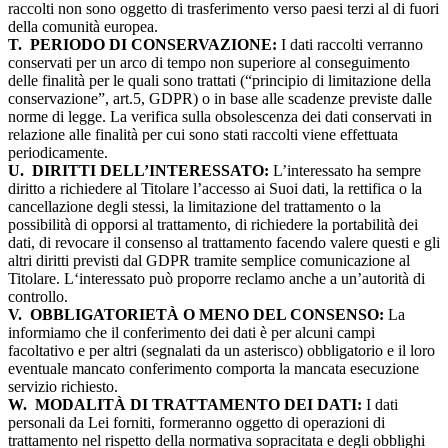
raccolti non sono oggetto di trasferimento verso paesi terzi al di fuori
della comunità europea.
T.
PERIODO DI CONSERVAZIONE:
I dati raccolti verranno
conservati per un arco di tempo non superiore al conseguimento
delle finalità per le quali sono trattati (“principio di limitazione della
conservazione”, art.5, GDPR) o in base alle scadenze previste dalle
norme di legge. La verifica sulla obsolescenza dei dati conservati in
relazione alle finalità per cui sono stati raccolti viene effettuata
periodicamente.
U.
DIRITTI DELL’INTERESSATO:
L’interessato ha sempre
diritto a richiedere al Titolare l’accesso ai Suoi dati, la rettifica o la
cancellazione degli stessi, la limitazione del trattamento o la
possibilità di opporsi al trattamento, di richiedere la portabilità dei
dati, di revocare il consenso al trattamento facendo valere questi e gli
altri diritti previsti dal GDPR tramite semplice comunicazione al
Titolare. L‘interessato può proporre reclamo anche a un’autorità di
controllo.
V.
OBBLIGATORIETÀ O MENO DEL CONSENSO:
La
informiamo che il conferimento dei dati è per alcuni campi
facoltativo e per altri (segnalati da un asterisco) obbligatorio e il loro
eventuale mancato conferimento comporta la mancata esecuzione
servizio richiesto.
W.
MODALITÀ DI TRATTAMENTO DEI DATI:
I dati
personali da Lei forniti, formeranno oggetto di operazioni di
trattamento nel rispetto della normativa sopracitata e degli obblighi