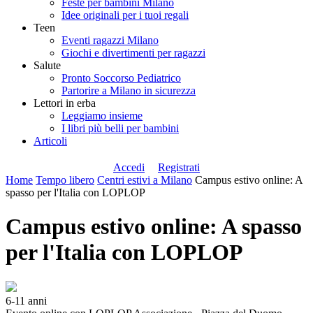
Feste per bambini Milano
Idee originali per i tuoi regali
Teen
Eventi ragazzi Milano
Giochi e divertimenti per ragazzi
Salute
Pronto Soccorso Pediatrico
Partorire a Milano in sicurezza
Lettori in erba
Leggiamo insieme
I libri più belli per bambini
Articoli
Accedi
Registrati
Home
Tempo libero
Centri estivi a Milano
Campus estivo online: A
spasso per l'Italia con LOPLOP
Campus estivo online: A spasso
per l'Italia con LOPLOP
6-11 anni