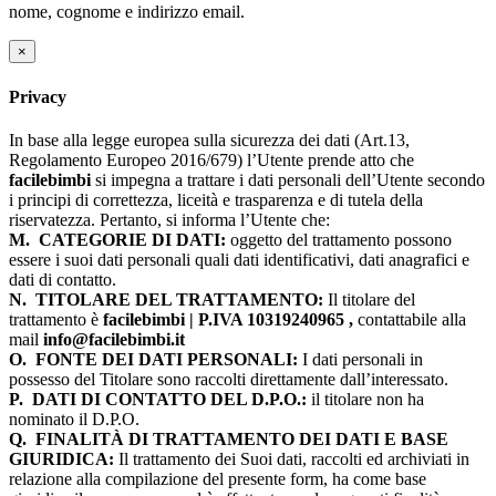
nome, cognome e indirizzo email.
×
Privacy
In base alla legge europea sulla sicurezza dei dati (Art.13,
Regolamento Europeo 2016/679) l’Utente prende atto che
facilebimbi
si impegna a trattare i dati personali dell’Utente secondo
i principi di correttezza, liceità e trasparenza e di tutela della
riservatezza. Pertanto, si informa l’Utente che:
M.
CATEGORIE DI DATI:
oggetto del trattamento possono
essere i suoi dati personali quali dati identificativi, dati anagrafici e
dati di contatto.
N.
TITOLARE DEL TRATTAMENTO:
Il titolare del
trattamento è
facilebimbi | P.IVA 10319240965 ,
contattabile alla
mail
info@facilebimbi.it
O.
FONTE DEI DATI PERSONALI:
I dati personali in
possesso del Titolare sono raccolti direttamente dall’interessato.
P.
DATI DI CONTATTO DEL D.P.O.:
il titolare non ha
nominato il D.P.O.
Q.
FINALITÀ DI TRATTAMENTO DEI DATI E BASE
GIURIDICA:
Il trattamento dei Suoi dati, raccolti ed archiviati in
relazione alla compilazione del presente form, ha come base