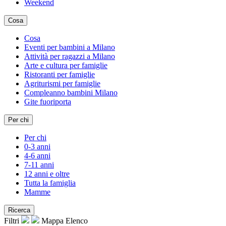
Weekend
Cosa
Cosa
Eventi per bambini a Milano
Attività per ragazzi a Milano
Arte e cultura per famiglie
Ristoranti per famiglie
Agriturismi per famiglie
Compleanno bambini Milano
Gite fuoriporta
Per chi
Per chi
0-3 anni
4-6 anni
7-11 anni
12 anni e oltre
Tutta la famiglia
Mamme
Ricerca
Filtri
Mappa
Elenco