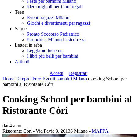
Feste per bambini Milano
Idee originali per i tuoi regali
Teen
Eventi ragazzi Milano
Giochi e divertimenti per ragazzi
Salute
Pronto Soccorso Pediatrico
Partorire a Milano in sicurezza
Lettori in erba
Leggiamo insieme
I libri più belli per bambini
Articoli
Accedi
Registrati
Home
Tempo libero
Eventi bambini Milano
Cooking School per
bambini al Ristorante Córi
Cooking School per bambini al
Ristorante Córi
dai 4 anni
Ristorante Córi - Via Pavia 3, 20136 Milano -
MAPPA