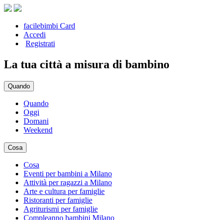
facilebimbi Card
Accedi
Registrati
La tua città a misura di bambino
Quando
Quando
Oggi
Domani
Weekend
Cosa
Cosa
Eventi per bambini a Milano
Attività per ragazzi a Milano
Arte e cultura per famiglie
Ristoranti per famiglie
Agriturismi per famiglie
Compleanno bambini Milano