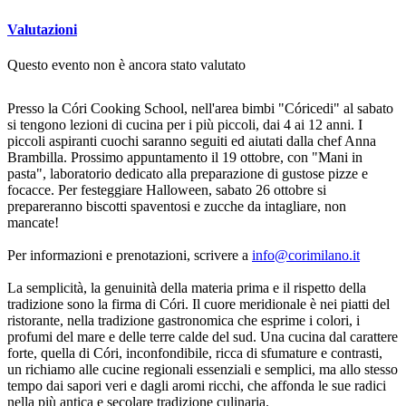
Valutazioni
Questo evento non è ancora stato valutato
Presso la Córi Cooking School, nell'area bimbi "Córicedi" al sabato
si tengono lezioni di cucina per i più piccoli, dai 4 ai 12 anni. I
piccoli aspiranti cuochi saranno seguiti ed aiutati dalla chef Anna
Brambilla. Prossimo appuntamento il 19 ottobre, con "Mani in
pasta", laboratorio dedicato alla preparazione di gustose pizze e
focacce. Per festeggiare Halloween, sabato 26 ottobre si
prepareranno biscotti spaventosi e zucche da intagliare, non
mancate!
Per informazioni e prenotazioni, scrivere a
info@corimilano.it
La semplicità, la genuinità della materia prima e il rispetto della
tradizione sono la firma di Córi. Il cuore meridionale è nei piatti del
ristorante, nella tradizione gastronomica che esprime i colori, i
profumi del mare e delle terre calde del sud. Una cucina dal carattere
forte, quella di Córi, inconfondibile, ricca di sfumature e contrasti,
un richiamo alle cucine regionali essenziali e semplici, ma allo stesso
tempo dai sapori veri e dagli aromi ricchi, che affonda le sue radici
nella più antica e secolare tradizione culinaria.