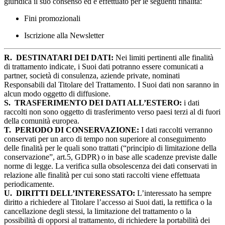
giuridica il suo consenso ed è effettuato per le seguenti finalità:
Fini promozionali
Iscrizione alla Newsletter
R.
DESTINATARI DEI DATI:
Nei limiti pertinenti alle finalità
di trattamento indicate, i Suoi dati potranno essere comunicati a
partner, società di consulenza, aziende private, nominati
Responsabili dal Titolare del Trattamento. I Suoi dati non saranno in
alcun modo oggetto di diffusione.
S.
TRASFERIMENTO DEI DATI ALL’ESTERO:
i dati
raccolti non sono oggetto di trasferimento verso paesi terzi al di fuori
della comunità europea.
T.
PERIODO DI CONSERVAZIONE:
I dati raccolti verranno
conservati per un arco di tempo non superiore al conseguimento
delle finalità per le quali sono trattati (“principio di limitazione della
conservazione”, art.5, GDPR) o in base alle scadenze previste dalle
norme di legge. La verifica sulla obsolescenza dei dati conservati in
relazione alle finalità per cui sono stati raccolti viene effettuata
periodicamente.
U.
DIRITTI DELL’INTERESSATO:
L’interessato ha sempre
diritto a richiedere al Titolare l’accesso ai Suoi dati, la rettifica o la
cancellazione degli stessi, la limitazione del trattamento o la
possibilità di opporsi al trattamento, di richiedere la portabilità dei