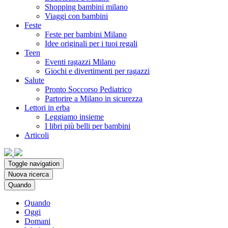
Shopping bambini milano
Viaggi con bambini
Feste
Feste per bambini Milano
Idee originali per i tuoi regali
Teen
Eventi ragazzi Milano
Giochi e divertimenti per ragazzi
Salute
Pronto Soccorso Pediatrico
Partorire a Milano in sicurezza
Lettori in erba
Leggiamo insieme
I libri più belli per bambini
Articoli
Toggle navigation
Nuova ricerca
Quando
Quando
Oggi
Domani