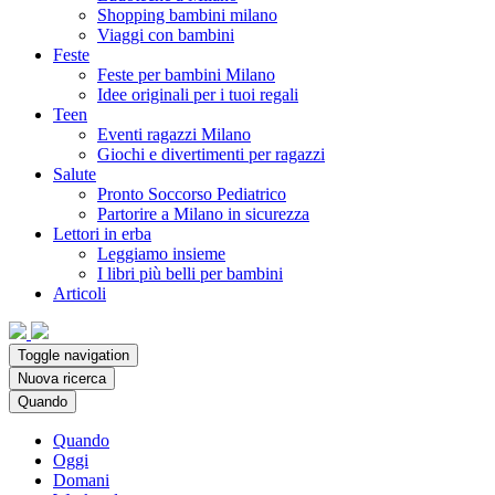
Shopping bambini milano
Viaggi con bambini
Feste
Feste per bambini Milano
Idee originali per i tuoi regali
Teen
Eventi ragazzi Milano
Giochi e divertimenti per ragazzi
Salute
Pronto Soccorso Pediatrico
Partorire a Milano in sicurezza
Lettori in erba
Leggiamo insieme
I libri più belli per bambini
Articoli
Toggle navigation
Nuova ricerca
Quando
Quando
Oggi
Domani