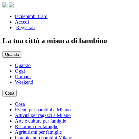
facilebimbi Card
Accedi
Registrati
La tua città a misura di bambino
Quando
Quando
Oggi
Domani
Weekend
Cosa
Cosa
Eventi per bambini a Milano
Attività per ragazzi a Milano
Arte e cultura per famiglie
Ristoranti per famiglie
Agriturismi per famiglie
Compleanno bambini Milano