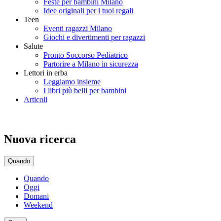
Feste per bambini Milano
Idee originali per i tuoi regali
Teen
Eventi ragazzi Milano
Giochi e divertimenti per ragazzi
Salute
Pronto Soccorso Pediatrico
Partorire a Milano in sicurezza
Lettori in erba
Leggiamo insieme
I libri più belli per bambini
Articoli
Nuova ricerca
Quando
Quando
Oggi
Domani
Weekend