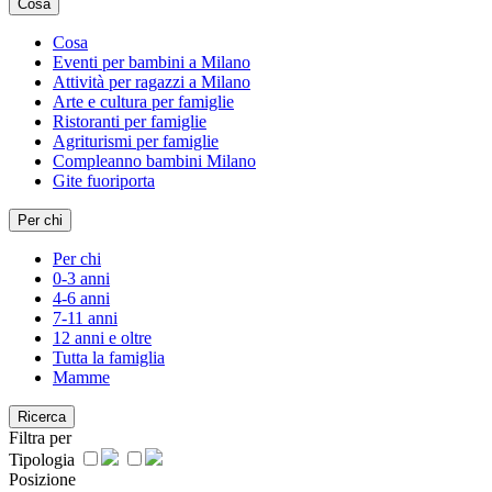
Cosa
Cosa
Eventi per bambini a Milano
Attività per ragazzi a Milano
Arte e cultura per famiglie
Ristoranti per famiglie
Agriturismi per famiglie
Compleanno bambini Milano
Gite fuoriporta
Per chi
Per chi
0-3 anni
4-6 anni
7-11 anni
12 anni e oltre
Tutta la famiglia
Mamme
Ricerca
Filtra per
Tipologia
Posizione