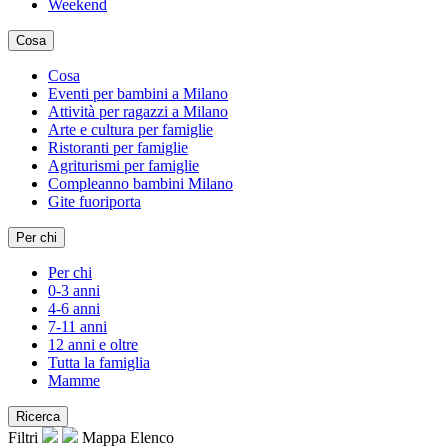
Weekend
Cosa
Cosa
Eventi per bambini a Milano
Attività per ragazzi a Milano
Arte e cultura per famiglie
Ristoranti per famiglie
Agriturismi per famiglie
Compleanno bambini Milano
Gite fuoriporta
Per chi
Per chi
0-3 anni
4-6 anni
7-11 anni
12 anni e oltre
Tutta la famiglia
Mamme
Ricerca
Filtri
Mappa
Elenco