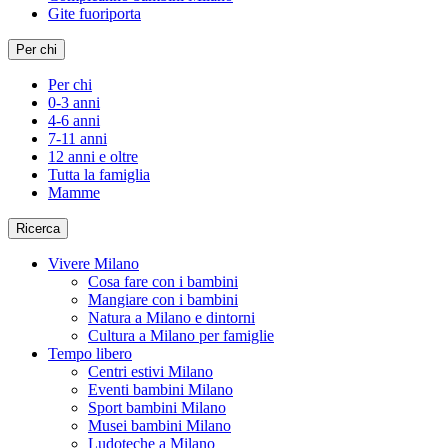
Gite fuoriporta
Per chi
Per chi
0-3 anni
4-6 anni
7-11 anni
12 anni e oltre
Tutta la famiglia
Mamme
Ricerca
Vivere Milano
Cosa fare con i bambini
Mangiare con i bambini
Natura a Milano e dintorni
Cultura a Milano per famiglie
Tempo libero
Centri estivi Milano
Eventi bambini Milano
Sport bambini Milano
Musei bambini Milano
Ludoteche a Milano