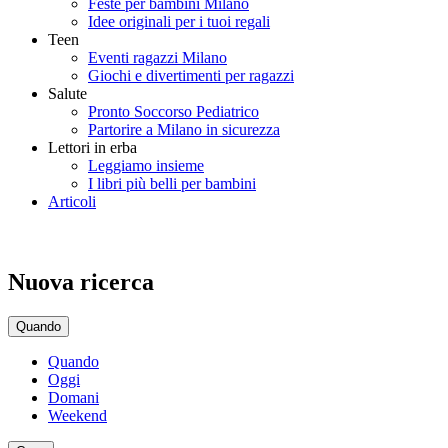
Feste per bambini Milano
Idee originali per i tuoi regali
Teen
Eventi ragazzi Milano
Giochi e divertimenti per ragazzi
Salute
Pronto Soccorso Pediatrico
Partorire a Milano in sicurezza
Lettori in erba
Leggiamo insieme
I libri più belli per bambini
Articoli
Nuova ricerca
Quando
Quando
Oggi
Domani
Weekend