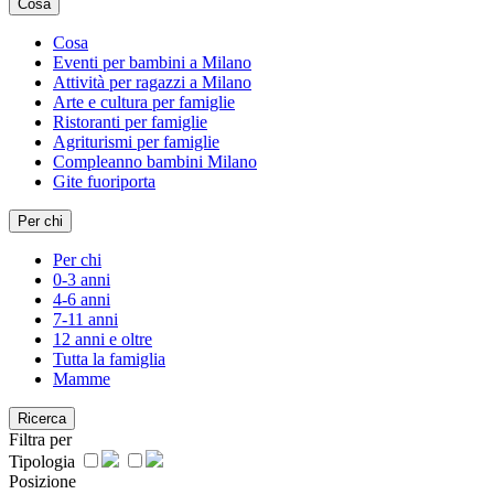
Cosa
Cosa
Eventi per bambini a Milano
Attività per ragazzi a Milano
Arte e cultura per famiglie
Ristoranti per famiglie
Agriturismi per famiglie
Compleanno bambini Milano
Gite fuoriporta
Per chi
Per chi
0-3 anni
4-6 anni
7-11 anni
12 anni e oltre
Tutta la famiglia
Mamme
Ricerca
Filtra per
Tipologia
Posizione