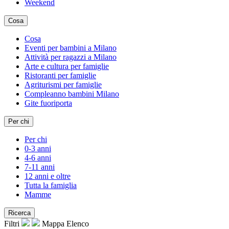
Weekend
Cosa
Cosa
Eventi per bambini a Milano
Attività per ragazzi a Milano
Arte e cultura per famiglie
Ristoranti per famiglie
Agriturismi per famiglie
Compleanno bambini Milano
Gite fuoriporta
Per chi
Per chi
0-3 anni
4-6 anni
7-11 anni
12 anni e oltre
Tutta la famiglia
Mamme
Ricerca
Filtri
Mappa
Elenco