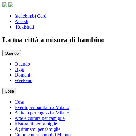
facilebimbi Card
Accedi
Registrati
La tua città a misura di bambino
Quando
Quando
Oggi
Domani
Weekend
Cosa
Cosa
Eventi per bambini a Milano
Attività per ragazzi a Milano
Arte e cultura per famiglie
Ristoranti per famiglie
Agriturismi per famiglie
Compleanno bambini Milano