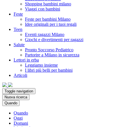
Shopping bambini milano
Viaggi con bambini
Feste
Feste per bambini Milano
Idee originali per i tuoi regali
Teen
Eventi ragazzi Milano
Giochi e divertimenti per ragazzi
Salute
Pronto Soccorso Pediatrico
Partorire a Milano in sicurezza
Lettori in erba
Leggiamo insieme
I libri più belli per bambini
Articoli
Toggle navigation
Nuova ricerca
Quando
Quando
Oggi
Domani