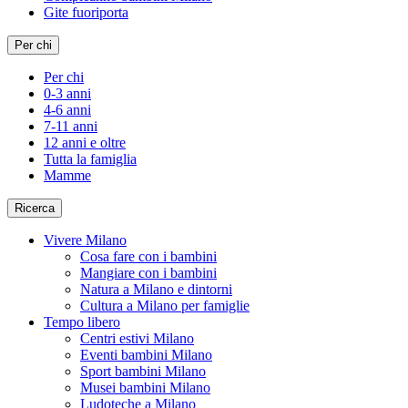
Gite fuoriporta
Per chi
Per chi
0-3 anni
4-6 anni
7-11 anni
12 anni e oltre
Tutta la famiglia
Mamme
Ricerca
Vivere Milano
Cosa fare con i bambini
Mangiare con i bambini
Natura a Milano e dintorni
Cultura a Milano per famiglie
Tempo libero
Centri estivi Milano
Eventi bambini Milano
Sport bambini Milano
Musei bambini Milano
Ludoteche a Milano