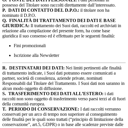
possesso del Titolare sono raccolti direttamente dall’interessato.
P.
DATI DI CONTATTO DEL D.P.O.:
il titolare non ha
nominato il D.P.O.
Q.
FINALITÀ DI TRATTAMENTO DEI DATI E BASE
GIURIDICA:
Il trattamento dei Suoi dati, raccolti ed archiviati in
relazione alla compilazione del presente form, ha come base
giuridica il suo consenso ed è effettuato per le seguenti finalità:
Fini promozionali
Iscrizione alla Newsletter
R.
DESTINATARI DEI DATI:
Nei limiti pertinenti alle finalità
di trattamento indicate, i Suoi dati potranno essere comunicati a
partner, società di consulenza, aziende private, nominati
Responsabili dal Titolare del Trattamento. I Suoi dati non saranno in
alcun modo oggetto di diffusione.
S.
TRASFERIMENTO DEI DATI ALL’ESTERO:
i dati
raccolti non sono oggetto di trasferimento verso paesi terzi al di fuori
della comunità europea.
T.
PERIODO DI CONSERVAZIONE:
I dati raccolti verranno
conservati per un arco di tempo non superiore al conseguimento
delle finalità per le quali sono trattati (“principio di limitazione della
conservazione”, art.5, GDPR) o in base alle scadenze previste dalle