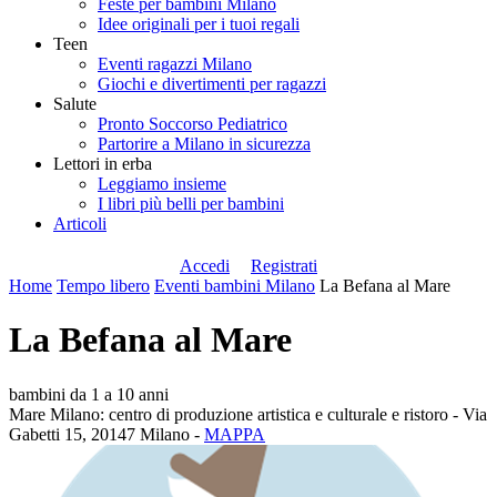
Feste per bambini Milano
Idee originali per i tuoi regali
Teen
Eventi ragazzi Milano
Giochi e divertimenti per ragazzi
Salute
Pronto Soccorso Pediatrico
Partorire a Milano in sicurezza
Lettori in erba
Leggiamo insieme
I libri più belli per bambini
Articoli
Accedi
Registrati
Home
Tempo libero
Eventi bambini Milano
La Befana al Mare
La Befana al Mare
bambini da 1 a 10 anni
Mare Milano: centro di produzione artistica e culturale e ristoro - Via
Gabetti 15, 20147 Milano -
MAPPA