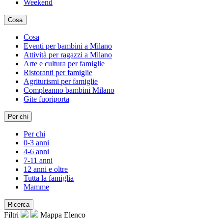
Weekend
Cosa
Cosa
Eventi per bambini a Milano
Attività per ragazzi a Milano
Arte e cultura per famiglie
Ristoranti per famiglie
Agriturismi per famiglie
Compleanno bambini Milano
Gite fuoriporta
Per chi
Per chi
0-3 anni
4-6 anni
7-11 anni
12 anni e oltre
Tutta la famiglia
Mamme
Ricerca
Filtri
Mappa
Elenco