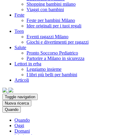
Shopping bambini milano
Viaggi con bambini
Feste
Feste per bambini Milano
Idee originali per i tuoi regali
Teen
Eventi ragazzi Milano
Giochi e divertimenti per ragazzi
Salute
Pronto Soccorso Pediatrico
Partorire a Milano in sicurezza
Lettori in erba
Leggiamo insieme
I libri più belli per bambini
Articoli
Toggle navigation
Nuova ricerca
Quando
Quando
Oggi
Domani