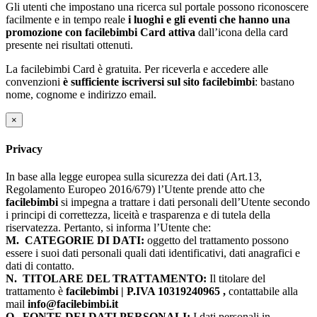
Gli utenti che impostano una ricerca sul portale possono riconoscere
facilmente e in tempo reale
i luoghi e gli eventi che hanno una
promozione con facilebimbi Card attiva
dall’icona della card
presente nei risultati ottenuti.
La facilebimbi Card è gratuita. Per riceverla e accedere alle
convenzioni
è sufficiente iscriversi sul sito facilebimbi
: bastano
nome, cognome e indirizzo email.
×
Privacy
In base alla legge europea sulla sicurezza dei dati (Art.13,
Regolamento Europeo 2016/679) l’Utente prende atto che
facilebimbi
si impegna a trattare i dati personali dell’Utente secondo
i principi di correttezza, liceità e trasparenza e di tutela della
riservatezza. Pertanto, si informa l’Utente che:
M.
CATEGORIE DI DATI:
oggetto del trattamento possono
essere i suoi dati personali quali dati identificativi, dati anagrafici e
dati di contatto.
N.
TITOLARE DEL TRATTAMENTO:
Il titolare del
trattamento è
facilebimbi | P.IVA 10319240965 ,
contattabile alla
mail
info@facilebimbi.it
O.
FONTE DEI DATI PERSONALI:
I dati personali in