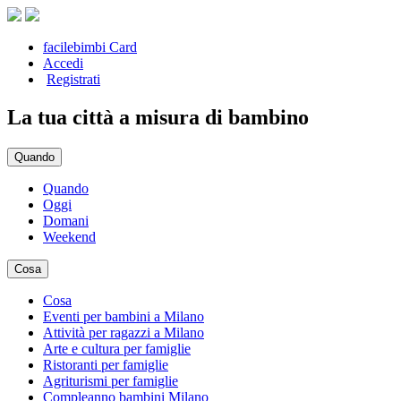
facilebimbi Card
Accedi
Registrati
La tua città a misura di bambino
Quando
Quando
Oggi
Domani
Weekend
Cosa
Cosa
Eventi per bambini a Milano
Attività per ragazzi a Milano
Arte e cultura per famiglie
Ristoranti per famiglie
Agriturismi per famiglie
Compleanno bambini Milano