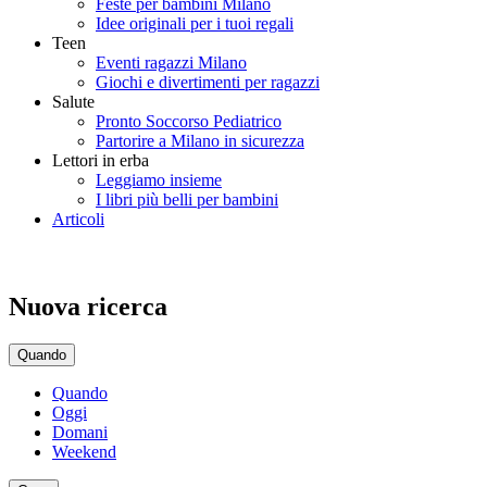
Feste per bambini Milano
Idee originali per i tuoi regali
Teen
Eventi ragazzi Milano
Giochi e divertimenti per ragazzi
Salute
Pronto Soccorso Pediatrico
Partorire a Milano in sicurezza
Lettori in erba
Leggiamo insieme
I libri più belli per bambini
Articoli
Nuova ricerca
Quando
Quando
Oggi
Domani
Weekend