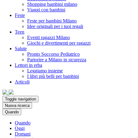
Shopping bambini milano
Viaggi con bambini
Feste
Feste per bambini Milano
Idee originali per i tuoi regali
Teen
Eventi ragazzi Milano
Giochi e divertimenti per ragazzi
Salute
Pronto Soccorso Pediatrico
Partorire a Milano in sicurezza
Lettori in erba
Leggiamo insieme
I libri più belli per bambini
Articoli
Toggle navigation
Nuova ricerca
Quando
Quando
Oggi
Domani