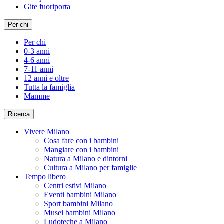
Gite fuoriporta
Per chi
Per chi
0-3 anni
4-6 anni
7-11 anni
12 anni e oltre
Tutta la famiglia
Mamme
Ricerca
Vivere Milano
Cosa fare con i bambini
Mangiare con i bambini
Natura a Milano e dintorni
Cultura a Milano per famiglie
Tempo libero
Centri estivi Milano
Eventi bambini Milano
Sport bambini Milano
Musei bambini Milano
Ludoteche a Milano