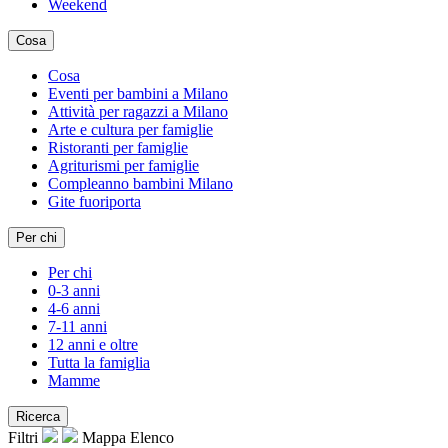
Weekend
Cosa
Cosa
Eventi per bambini a Milano
Attività per ragazzi a Milano
Arte e cultura per famiglie
Ristoranti per famiglie
Agriturismi per famiglie
Compleanno bambini Milano
Gite fuoriporta
Per chi
Per chi
0-3 anni
4-6 anni
7-11 anni
12 anni e oltre
Tutta la famiglia
Mamme
Ricerca
Filtri
Mappa
Elenco