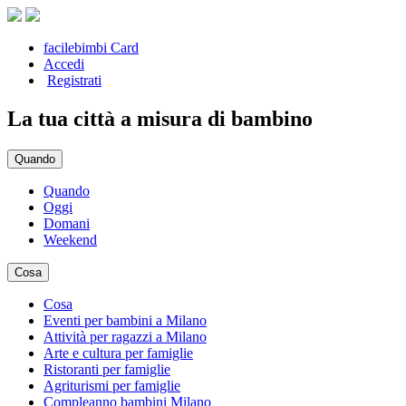
facilebimbi Card
Accedi
Registrati
La tua città a misura di bambino
Quando
Quando
Oggi
Domani
Weekend
Cosa
Cosa
Eventi per bambini a Milano
Attività per ragazzi a Milano
Arte e cultura per famiglie
Ristoranti per famiglie
Agriturismi per famiglie
Compleanno bambini Milano