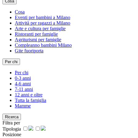
Cosa
Cosa
Eventi per bambini a Milano
Attività per ragazzi a Milano
Arte e cultura per famiglie
Ristoranti per famiglie
Agriturismi per famiglie
Compleanno bambini Milano
Gite fuoriporta
Per chi
Per chi
0-3 anni
4-6 anni
7-11 anni
12 anni e oltre
Tutta la famiglia
Mamme
Ricerca
Filtra per
Tipologia
Posizione