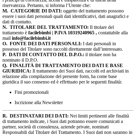
riservatezza. Pertanto, si informa l’Utente che:
M.
CATEGORIE DI DATI:
oggetto del trattamento possono
essere i suoi dati personali quali dati identificativi, dati anagrafici e
dati di contatto.
N.
TITOLARE DEL TRATTAMENTO:
Il titolare del
trattamento è
facilebimbi | P.IVA 10319240965 ,
contattabile alla
mail
info@facilebimbi.it
O.
FONTE DEI DATI PERSONALI:
I dati personali in
possesso del Titolare sono raccolti direttamente dall’interessato.
P.
DATI DI CONTATTO DEL D.P.O.:
il titolare non ha
nominato il D.P.O.
Q.
FINALITÀ DI TRATTAMENTO DEI DATI E BASE
GIURIDICA:
Il trattamento dei Suoi dati, raccolti ed archiviati in
relazione alla compilazione del presente form, ha come base
giuridica il suo consenso ed è effettuato per le seguenti finalità:
Fini promozionali
Iscrizione alla Newsletter
R.
DESTINATARI DEI DATI:
Nei limiti pertinenti alle finalità
di trattamento indicate, i Suoi dati potranno essere comunicati a
partner, società di consulenza, aziende private, nominati
Responsabili dal Titolare del Trattamento. I Suoi dati non saranno in