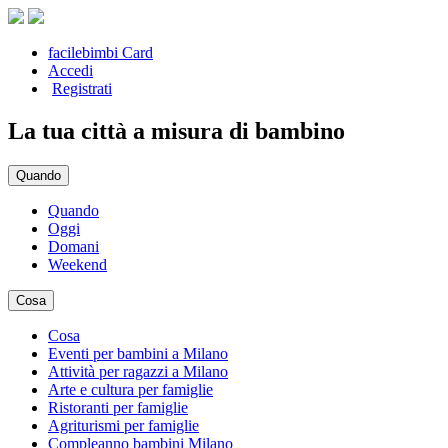
facilebimbi Card
Accedi
Registrati
La tua città a misura di bambino
Quando
Quando
Oggi
Domani
Weekend
Cosa
Cosa
Eventi per bambini a Milano
Attività per ragazzi a Milano
Arte e cultura per famiglie
Ristoranti per famiglie
Agriturismi per famiglie
Compleanno bambini Milano