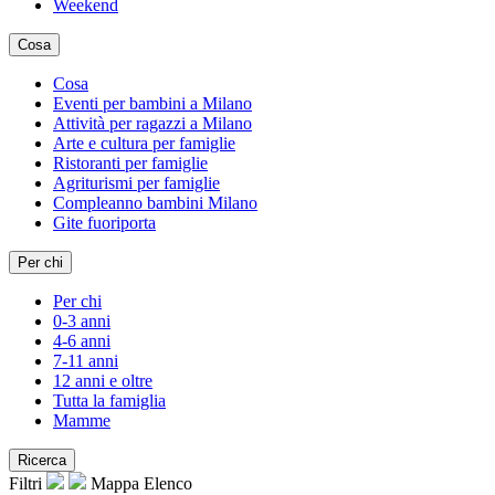
Weekend
Cosa
Cosa
Eventi per bambini a Milano
Attività per ragazzi a Milano
Arte e cultura per famiglie
Ristoranti per famiglie
Agriturismi per famiglie
Compleanno bambini Milano
Gite fuoriporta
Per chi
Per chi
0-3 anni
4-6 anni
7-11 anni
12 anni e oltre
Tutta la famiglia
Mamme
Ricerca
Filtri
Mappa
Elenco