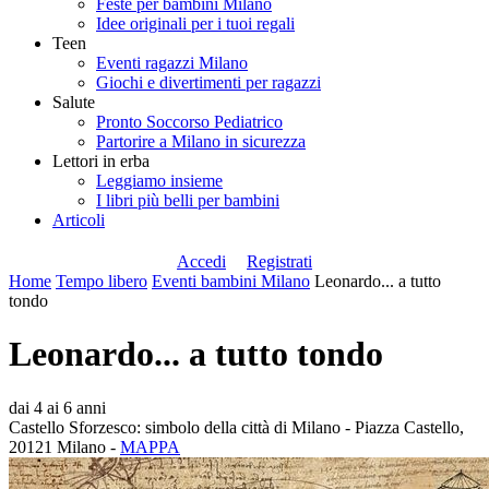
Feste per bambini Milano
Idee originali per i tuoi regali
Teen
Eventi ragazzi Milano
Giochi e divertimenti per ragazzi
Salute
Pronto Soccorso Pediatrico
Partorire a Milano in sicurezza
Lettori in erba
Leggiamo insieme
I libri più belli per bambini
Articoli
Accedi
Registrati
Home
Tempo libero
Eventi bambini Milano
Leonardo... a tutto
tondo
Leonardo... a tutto tondo
dai 4 ai 6 anni
Castello Sforzesco: simbolo della città di Milano - Piazza Castello,
20121 Milano -
MAPPA