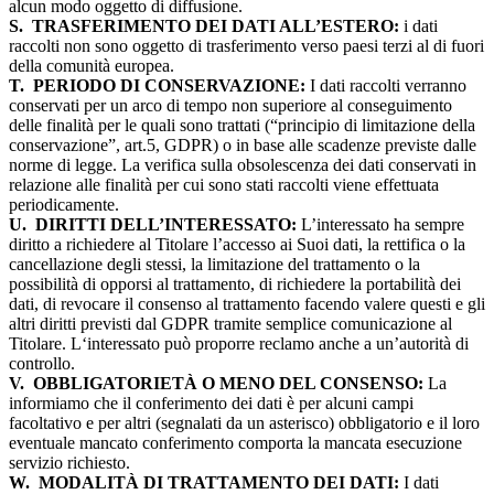
alcun modo oggetto di diffusione.
S.
TRASFERIMENTO DEI DATI ALL’ESTERO:
i dati
raccolti non sono oggetto di trasferimento verso paesi terzi al di fuori
della comunità europea.
T.
PERIODO DI CONSERVAZIONE:
I dati raccolti verranno
conservati per un arco di tempo non superiore al conseguimento
delle finalità per le quali sono trattati (“principio di limitazione della
conservazione”, art.5, GDPR) o in base alle scadenze previste dalle
norme di legge. La verifica sulla obsolescenza dei dati conservati in
relazione alle finalità per cui sono stati raccolti viene effettuata
periodicamente.
U.
DIRITTI DELL’INTERESSATO:
L’interessato ha sempre
diritto a richiedere al Titolare l’accesso ai Suoi dati, la rettifica o la
cancellazione degli stessi, la limitazione del trattamento o la
possibilità di opporsi al trattamento, di richiedere la portabilità dei
dati, di revocare il consenso al trattamento facendo valere questi e gli
altri diritti previsti dal GDPR tramite semplice comunicazione al
Titolare. L‘interessato può proporre reclamo anche a un’autorità di
controllo.
V.
OBBLIGATORIETÀ O MENO DEL CONSENSO:
La
informiamo che il conferimento dei dati è per alcuni campi
facoltativo e per altri (segnalati da un asterisco) obbligatorio e il loro
eventuale mancato conferimento comporta la mancata esecuzione
servizio richiesto.
W.
MODALITÀ DI TRATTAMENTO DEI DATI:
I dati