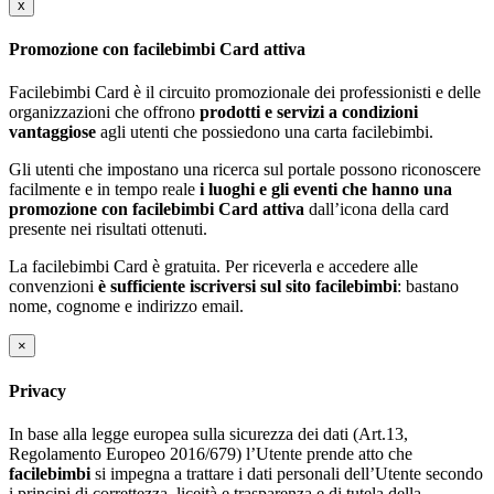
x
Promozione con facilebimbi Card attiva
Facilebimbi Card è il circuito promozionale dei professionisti e delle
organizzazioni che offrono
prodotti e servizi a condizioni
vantaggiose
agli utenti che possiedono una carta facilebimbi.
Gli utenti che impostano una ricerca sul portale possono riconoscere
facilmente e in tempo reale
i luoghi e gli eventi che hanno una
promozione con facilebimbi Card attiva
dall’icona della card
presente nei risultati ottenuti.
La facilebimbi Card è gratuita. Per riceverla e accedere alle
convenzioni
è sufficiente iscriversi sul sito facilebimbi
: bastano
nome, cognome e indirizzo email.
×
Privacy
In base alla legge europea sulla sicurezza dei dati (Art.13,
Regolamento Europeo 2016/679) l’Utente prende atto che
facilebimbi
si impegna a trattare i dati personali dell’Utente secondo
i principi di correttezza, liceità e trasparenza e di tutela della