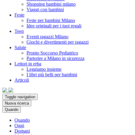
Shopping bambini milano
Viaggi con bambini
Feste
Feste per bambini Milano
Idee originali per i tuoi regali
Teen
Eventi ragazzi Milano
Giochi e divertimenti per ragazzi
Salute
Pronto Soccorso Pediatrico
Partorire a Milano in sicurezza
Lettori in erba
Leggiamo insieme
I libri più belli per bambini
Articoli
Toggle navigation
Nuova ricerca
Quando
Quando
Oggi
Domani