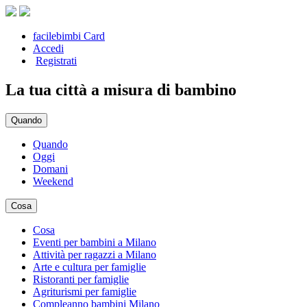
facilebimbi Card
Accedi
Registrati
La tua città a misura di bambino
Quando
Quando
Oggi
Domani
Weekend
Cosa
Cosa
Eventi per bambini a Milano
Attività per ragazzi a Milano
Arte e cultura per famiglie
Ristoranti per famiglie
Agriturismi per famiglie
Compleanno bambini Milano