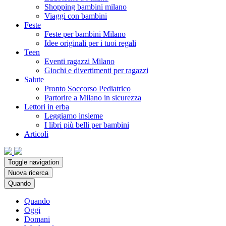
Shopping bambini milano
Viaggi con bambini
Feste
Feste per bambini Milano
Idee originali per i tuoi regali
Teen
Eventi ragazzi Milano
Giochi e divertimenti per ragazzi
Salute
Pronto Soccorso Pediatrico
Partorire a Milano in sicurezza
Lettori in erba
Leggiamo insieme
I libri più belli per bambini
Articoli
Toggle navigation
Nuova ricerca
Quando
Quando
Oggi
Domani