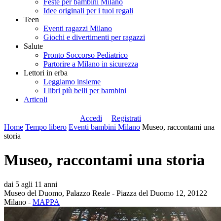
Feste per bambini Milano
Idee originali per i tuoi regali
Teen
Eventi ragazzi Milano
Giochi e divertimenti per ragazzi
Salute
Pronto Soccorso Pediatrico
Partorire a Milano in sicurezza
Lettori in erba
Leggiamo insieme
I libri più belli per bambini
Articoli
Accedi
Registrati
Home
Tempo libero
Eventi bambini Milano
Museo, raccontami una
storia
Museo, raccontami una storia
dai 5 agli 11 anni
Museo del Duomo, Palazzo Reale - Piazza del Duomo 12, 20122
Milano -
MAPPA