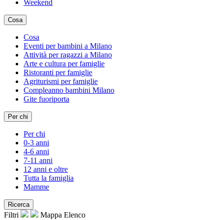
Weekend
Cosa
Cosa
Eventi per bambini a Milano
Attività per ragazzi a Milano
Arte e cultura per famiglie
Ristoranti per famiglie
Agriturismi per famiglie
Compleanno bambini Milano
Gite fuoriporta
Per chi
Per chi
0-3 anni
4-6 anni
7-11 anni
12 anni e oltre
Tutta la famiglia
Mamme
Ricerca
Filtri
Mappa
Elenco