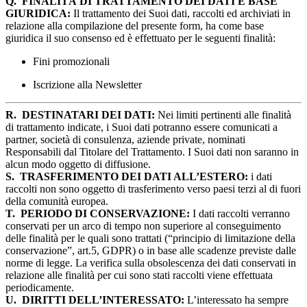
Q.
FINALITÀ DI TRATTAMENTO DEI DATI E BASE
GIURIDICA:
Il trattamento dei Suoi dati, raccolti ed archiviati in
relazione alla compilazione del presente form, ha come base
giuridica il suo consenso ed è effettuato per le seguenti finalità:
Fini promozionali
Iscrizione alla Newsletter
R.
DESTINATARI DEI DATI:
Nei limiti pertinenti alle finalità
di trattamento indicate, i Suoi dati potranno essere comunicati a
partner, società di consulenza, aziende private, nominati
Responsabili dal Titolare del Trattamento. I Suoi dati non saranno in
alcun modo oggetto di diffusione.
S.
TRASFERIMENTO DEI DATI ALL’ESTERO:
i dati
raccolti non sono oggetto di trasferimento verso paesi terzi al di fuori
della comunità europea.
T.
PERIODO DI CONSERVAZIONE:
I dati raccolti verranno
conservati per un arco di tempo non superiore al conseguimento
delle finalità per le quali sono trattati (“principio di limitazione della
conservazione”, art.5, GDPR) o in base alle scadenze previste dalle
norme di legge. La verifica sulla obsolescenza dei dati conservati in
relazione alle finalità per cui sono stati raccolti viene effettuata
periodicamente.
U.
DIRITTI DELL’INTERESSATO:
L’interessato ha sempre