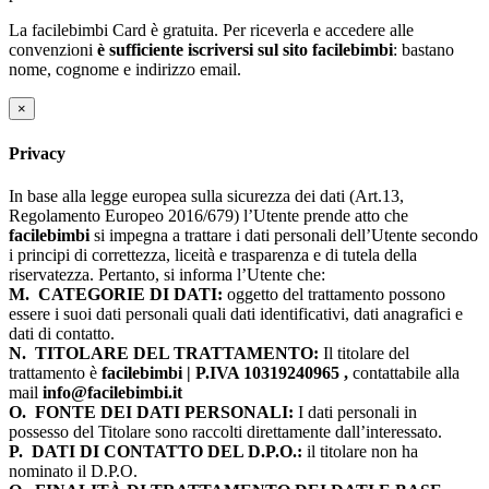
La facilebimbi Card è gratuita. Per riceverla e accedere alle
convenzioni
è sufficiente iscriversi sul sito facilebimbi
: bastano
nome, cognome e indirizzo email.
×
Privacy
In base alla legge europea sulla sicurezza dei dati (Art.13,
Regolamento Europeo 2016/679) l’Utente prende atto che
facilebimbi
si impegna a trattare i dati personali dell’Utente secondo
i principi di correttezza, liceità e trasparenza e di tutela della
riservatezza. Pertanto, si informa l’Utente che:
M.
CATEGORIE DI DATI:
oggetto del trattamento possono
essere i suoi dati personali quali dati identificativi, dati anagrafici e
dati di contatto.
N.
TITOLARE DEL TRATTAMENTO:
Il titolare del
trattamento è
facilebimbi | P.IVA 10319240965 ,
contattabile alla
mail
info@facilebimbi.it
O.
FONTE DEI DATI PERSONALI:
I dati personali in
possesso del Titolare sono raccolti direttamente dall’interessato.
P.
DATI DI CONTATTO DEL D.P.O.:
il titolare non ha
nominato il D.P.O.