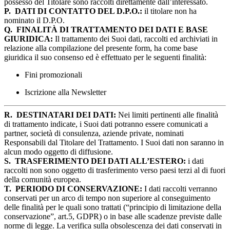
possesso del Titolare sono raccolti direttamente dall’interessato.
P.
DATI DI CONTATTO DEL D.P.O.:
il titolare non ha
nominato il D.P.O.
Q.
FINALITÀ DI TRATTAMENTO DEI DATI E BASE
GIURIDICA:
Il trattamento dei Suoi dati, raccolti ed archiviati in
relazione alla compilazione del presente form, ha come base
giuridica il suo consenso ed è effettuato per le seguenti finalità:
Fini promozionali
Iscrizione alla Newsletter
R.
DESTINATARI DEI DATI:
Nei limiti pertinenti alle finalità
di trattamento indicate, i Suoi dati potranno essere comunicati a
partner, società di consulenza, aziende private, nominati
Responsabili dal Titolare del Trattamento. I Suoi dati non saranno in
alcun modo oggetto di diffusione.
S.
TRASFERIMENTO DEI DATI ALL’ESTERO:
i dati
raccolti non sono oggetto di trasferimento verso paesi terzi al di fuori
della comunità europea.
T.
PERIODO DI CONSERVAZIONE:
I dati raccolti verranno
conservati per un arco di tempo non superiore al conseguimento
delle finalità per le quali sono trattati (“principio di limitazione della
conservazione”, art.5, GDPR) o in base alle scadenze previste dalle
norme di legge. La verifica sulla obsolescenza dei dati conservati in