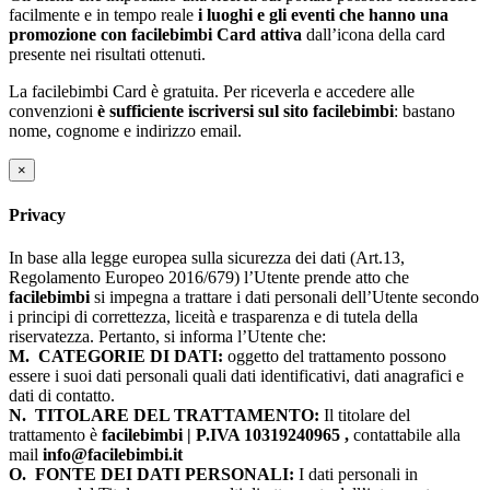
facilmente e in tempo reale
i luoghi e gli eventi che hanno una
promozione con facilebimbi Card attiva
dall’icona della card
presente nei risultati ottenuti.
La facilebimbi Card è gratuita. Per riceverla e accedere alle
convenzioni
è sufficiente iscriversi sul sito facilebimbi
: bastano
nome, cognome e indirizzo email.
×
Privacy
In base alla legge europea sulla sicurezza dei dati (Art.13,
Regolamento Europeo 2016/679) l’Utente prende atto che
facilebimbi
si impegna a trattare i dati personali dell’Utente secondo
i principi di correttezza, liceità e trasparenza e di tutela della
riservatezza. Pertanto, si informa l’Utente che:
M.
CATEGORIE DI DATI:
oggetto del trattamento possono
essere i suoi dati personali quali dati identificativi, dati anagrafici e
dati di contatto.
N.
TITOLARE DEL TRATTAMENTO:
Il titolare del
trattamento è
facilebimbi | P.IVA 10319240965 ,
contattabile alla
mail
info@facilebimbi.it
O.
FONTE DEI DATI PERSONALI:
I dati personali in