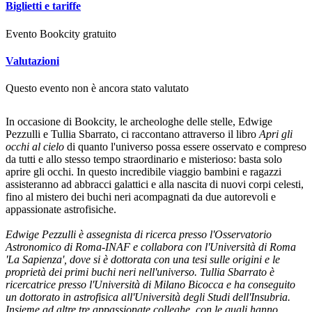
Biglietti e tariffe
Evento Bookcity gratuito
Valutazioni
Questo evento non è ancora stato valutato
In occasione di Bookcity, le archeologhe delle stelle, Edwige
Pezzulli e Tullia Sbarrato, ci raccontano attraverso il libro
Apri gli
occhi al cielo
di quanto l'universo possa essere osservato e compreso
da tutti e allo stesso tempo straordinario e misterioso: basta solo
aprire gli occhi. In questo incredibile viaggio bambini e ragazzi
assisteranno ad abbracci galattici e alla nascita di nuovi corpi celesti,
fino al mistero dei buchi neri acompagnati da due autorevoli e
appassionate astrofisiche.
Edwige Pezzulli è assegnista di ricerca presso l'Osservatorio
Astronomico di Roma-INAF e collabora con l'Università di Roma
'La Sapienza', dove si è dottorata con una tesi sulle origini e le
proprietà dei primi buchi neri nell'universo. Tullia Sbarrato è
ricercatrice presso l'Università di Milano Bicocca e ha conseguito
un dottorato in astrofisica all'Università degli Studi dell'Insubria.
I
nsieme ad altre tre appassionate colleghe, con le quali hanno