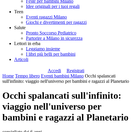
Feste per bambini Milano
Idee originali per i tuoi regali
Teen
Eventi ragazzi Milano
Giochi e divertimenti per ragazzi
Salute
Pronto Soccorso Pediatrico
Partorire a Milano in sicurezza
Lettori in erba
Leggiamo insieme
I libri più belli per bambini
Articoli
Accedi
Registrati
Home
Tempo libero
Eventi bambini Milano
Occhi spalancati
sull'infinito: viaggio nell'universo per bambini e ragazzi al Planetario
Occhi spalancati sull'infinito:
viaggio nell'universo per
bambini e ragazzi al Planetario
consigliato dai 6 anni