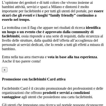
L’opinione dei genitori e di tutti coloro che vivono insieme ai
bambini attività, servizi e spazi a Milano e dintorni è molto
importante per facilebimbi e per tutti gli utenti del portale, per
essere
sicuri che gli eventi e i luoghi “family friendly” continuino a
esserlo nel tempo.
La trottolina con il flag che appare nei risultati di ricerca
identifica
un luogo o un evento che è approvato dalla community di
facilebimbi
, ossia risponde a una serie di requisiti, dalla sicurezza al
livello delle strutture, dalla qualità dell’offerta all’accoglienza del
personale ai servizi dedicati, che lo rende a tutti gli effetti a misura di
bambino.
Entra nella tua area riservata e
vota in base alla tua esperienza
.
Anche il tuo parere conta!
x
Promozione con facilebimbi Card attiva
Facilebimbi Card è il circuito promozionale dei professionisti e delle
organizzazioni che offrono
prodotti e servizi a condizioni
vantaggiose
agli utenti che possiedono una carta facilebimbi.
Gli utenti che impostano una ricerca sul portale possono riconoscere