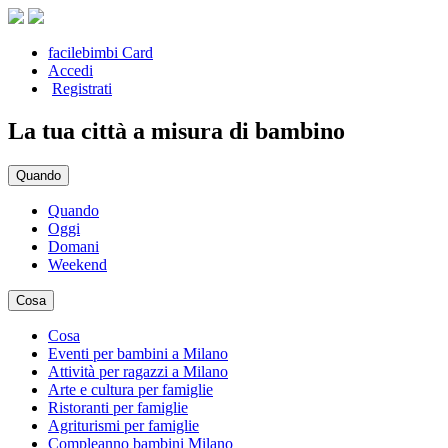
facilebimbi Card
Accedi
Registrati
La tua città a misura di bambino
Quando
Quando
Oggi
Domani
Weekend
Cosa
Cosa
Eventi per bambini a Milano
Attività per ragazzi a Milano
Arte e cultura per famiglie
Ristoranti per famiglie
Agriturismi per famiglie
Compleanno bambini Milano