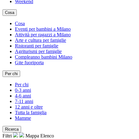
Weekend
Cosa
Cosa
Eventi per bambini a Milano
Attività per ragazzi a Milano
Arte e cultura per famiglie
Ristoranti per famiglie
Agriturismi per famiglie
Compleanno bambini Milano
Gite fuoriporta
Per chi
Per chi
0-3 anni
4-6 anni
7-11 anni
12 anni e oltre
Tutta la famiglia
Mamme
Ricerca
Filtri
Mappa
Elenco