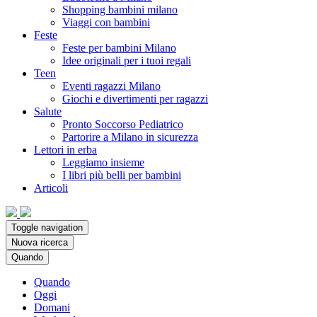
Shopping bambini milano
Viaggi con bambini
Feste
Feste per bambini Milano
Idee originali per i tuoi regali
Teen
Eventi ragazzi Milano
Giochi e divertimenti per ragazzi
Salute
Pronto Soccorso Pediatrico
Partorire a Milano in sicurezza
Lettori in erba
Leggiamo insieme
I libri più belli per bambini
Articoli
Toggle navigation
Nuova ricerca
Quando
Quando
Oggi
Domani