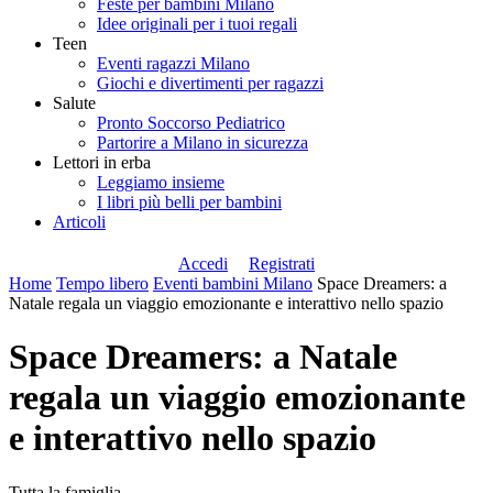
Feste per bambini Milano
Idee originali per i tuoi regali
Teen
Eventi ragazzi Milano
Giochi e divertimenti per ragazzi
Salute
Pronto Soccorso Pediatrico
Partorire a Milano in sicurezza
Lettori in erba
Leggiamo insieme
I libri più belli per bambini
Articoli
Accedi
Registrati
Home
Tempo libero
Eventi bambini Milano
Space Dreamers: a
Natale regala un viaggio emozionante e interattivo nello spazio
Space Dreamers: a Natale
regala un viaggio emozionante
e interattivo nello spazio
Tutta la famiglia