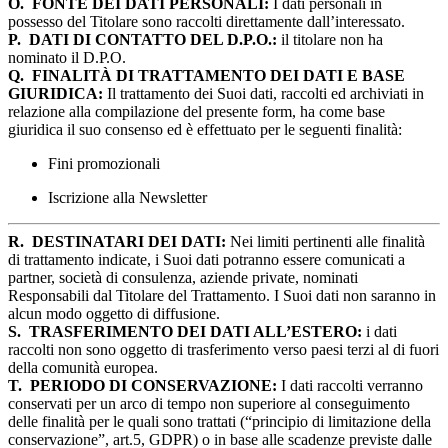
O.
FONTE DEI DATI PERSONALI:
I dati personali in
possesso del Titolare sono raccolti direttamente dall’interessato.
P.
DATI DI CONTATTO DEL D.P.O.:
il titolare non ha
nominato il D.P.O.
Q.
FINALITÀ DI TRATTAMENTO DEI DATI E BASE
GIURIDICA:
Il trattamento dei Suoi dati, raccolti ed archiviati in
relazione alla compilazione del presente form, ha come base
giuridica il suo consenso ed è effettuato per le seguenti finalità:
Fini promozionali
Iscrizione alla Newsletter
R.
DESTINATARI DEI DATI:
Nei limiti pertinenti alle finalità
di trattamento indicate, i Suoi dati potranno essere comunicati a
partner, società di consulenza, aziende private, nominati
Responsabili dal Titolare del Trattamento. I Suoi dati non saranno in
alcun modo oggetto di diffusione.
S.
TRASFERIMENTO DEI DATI ALL’ESTERO:
i dati
raccolti non sono oggetto di trasferimento verso paesi terzi al di fuori
della comunità europea.
T.
PERIODO DI CONSERVAZIONE:
I dati raccolti verranno
conservati per un arco di tempo non superiore al conseguimento
delle finalità per le quali sono trattati (“principio di limitazione della
conservazione”, art.5, GDPR) o in base alle scadenze previste dalle