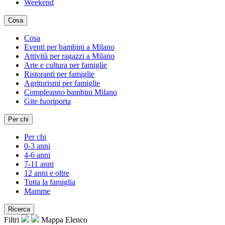
Weekend
Cosa
Cosa
Eventi per bambini a Milano
Attività per ragazzi a Milano
Arte e cultura per famiglie
Ristoranti per famiglie
Agriturismi per famiglie
Compleanno bambini Milano
Gite fuoriporta
Per chi
Per chi
0-3 anni
4-6 anni
7-11 anni
12 anni e oltre
Tutta la famiglia
Mamme
Ricerca
Filtri
Mappa
Elenco