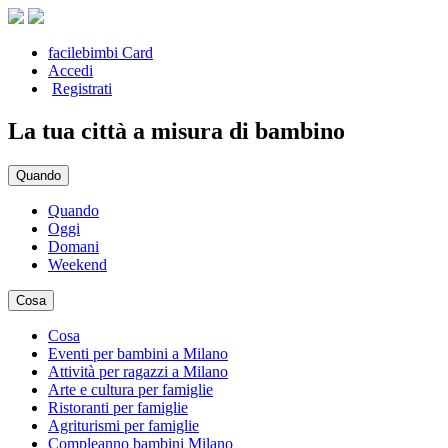
facilebimbi Card
Accedi
Registrati
La tua città a misura di bambino
Quando
Quando
Oggi
Domani
Weekend
Cosa
Cosa
Eventi per bambini a Milano
Attività per ragazzi a Milano
Arte e cultura per famiglie
Ristoranti per famiglie
Agriturismi per famiglie
Compleanno bambini Milano