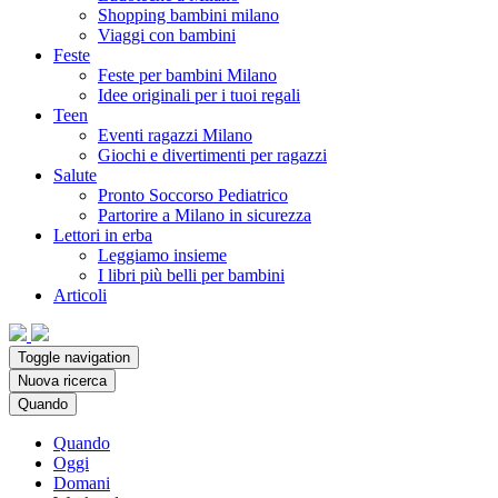
Shopping bambini milano
Viaggi con bambini
Feste
Feste per bambini Milano
Idee originali per i tuoi regali
Teen
Eventi ragazzi Milano
Giochi e divertimenti per ragazzi
Salute
Pronto Soccorso Pediatrico
Partorire a Milano in sicurezza
Lettori in erba
Leggiamo insieme
I libri più belli per bambini
Articoli
Toggle navigation
Nuova ricerca
Quando
Quando
Oggi
Domani