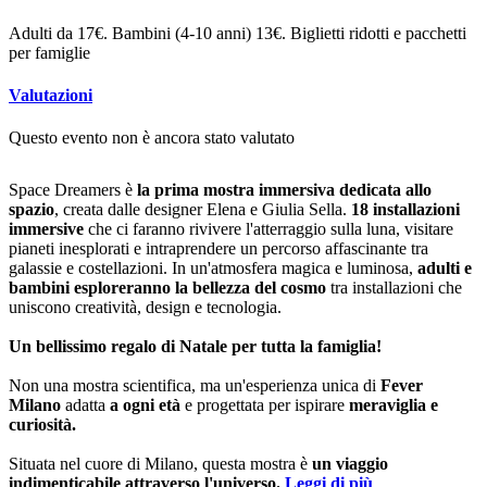
Adulti da 17€. Bambini (4-10 anni) 13€. Biglietti ridotti e pacchetti
per famiglie
Valutazioni
Questo evento non è ancora stato valutato
Space Dreamers è
la prima mostra immersiva dedicata allo
spazio
, creata dalle designer Elena e Giulia Sella.
18 installazioni
immersive
che ci faranno rivivere l'atterraggio sulla luna, visitare
pianeti inesplorati e intraprendere
un percorso affascinante
tra
galassie e costellazioni. In un'atmosfera magica e luminosa,
adulti e
bambini esploreranno la bellezza del cosmo
tra installazioni che
uniscono creatività, design e tecnologia.
Un bellissimo regalo di Natale per tutta la famiglia!
Non una mostra scientifica, ma un'esperienza unica di
Fever
Milano
adatta
a ogni età
e progettata per ispirare
meraviglia e
curiosità.
Situata nel cuore di Milano, questa mostra è
un viaggio
indimenticabile attraverso l'universo.
Leggi di più