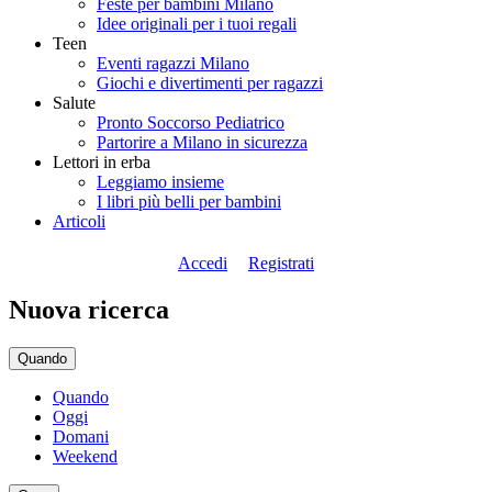
Feste per bambini Milano
Idee originali per i tuoi regali
Teen
Eventi ragazzi Milano
Giochi e divertimenti per ragazzi
Salute
Pronto Soccorso Pediatrico
Partorire a Milano in sicurezza
Lettori in erba
Leggiamo insieme
I libri più belli per bambini
Articoli
Accedi
Registrati
Nuova ricerca
Quando
Quando
Oggi
Domani
Weekend