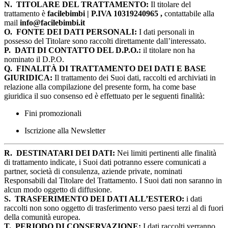
N.
TITOLARE DEL TRATTAMENTO:
Il titolare del
trattamento è
facilebimbi | P.IVA 10319240965 ,
contattabile alla
mail
info@facilebimbi.it
O.
FONTE DEI DATI PERSONALI:
I dati personali in
possesso del Titolare sono raccolti direttamente dall’interessato.
P.
DATI DI CONTATTO DEL D.P.O.:
il titolare non ha
nominato il D.P.O.
Q.
FINALITÀ DI TRATTAMENTO DEI DATI E BASE
GIURIDICA:
Il trattamento dei Suoi dati, raccolti ed archiviati in
relazione alla compilazione del presente form, ha come base
giuridica il suo consenso ed è effettuato per le seguenti finalità:
Fini promozionali
Iscrizione alla Newsletter
R.
DESTINATARI DEI DATI:
Nei limiti pertinenti alle finalità
di trattamento indicate, i Suoi dati potranno essere comunicati a
partner, società di consulenza, aziende private, nominati
Responsabili dal Titolare del Trattamento. I Suoi dati non saranno in
alcun modo oggetto di diffusione.
S.
TRASFERIMENTO DEI DATI ALL’ESTERO:
i dati
raccolti non sono oggetto di trasferimento verso paesi terzi al di fuori
della comunità europea.
T.
PERIODO DI CONSERVAZIONE:
I dati raccolti verranno