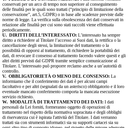
conservati per un arco di tempo non superiore al conseguimento
delle finalità per le quali sono trattati (“principio di limitazione della
conservazione”, art.5, GDPR) o in base alle scadenze previste dalle
norme di legge. La verifica sulla obsolescenza dei dati conservati in
relazione alle finalità per cui sono stati raccolti viene effettuata
periodicamente.
U.
DIRITTI DELL’INTERESSATO:
L’interessato ha sempre
diritto a richiedere al Titolare l’accesso ai Suoi dati, la rettifica o la
cancellazione degli stessi, la limitazione del trattamento o la
possibilità di opporsi al trattamento, di richiedere la portabilità dei
dati, di revocare il consenso al trattamento facendo valere questi e gli
altri diritti previsti dal GDPR tramite semplice comunicazione al
Titolare. L‘interessato può proporre reclamo anche a un’autorità di
controllo.
V.
OBBLIGATORIETÀ O MENO DEL CONSENSO:
La
informiamo che il conferimento dei dati è per alcuni campi
facoltativo e per altri (segnalati da un asterisco) obbligatorio e il loro
eventuale mancato conferimento comporta la mancata esecuzione
servizio richiesto.
W.
MODALITÀ DI TRATTAMENTO DEI DATI:
I dati
personali da Lei forniti, formeranno oggetto di operazioni di
trattamento nel rispetto della normativa sopracitata e degli obblighi
di riservatezza cui è ispirata l'attività del Titolare. I dati verranno
trattati sia con strumenti informatici sia su supporti cartacei sia su
ogni altro tipo di supporto idoneo, nel rispetto delle misure adeguate