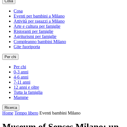
Cosa
Cosa
Eventi per bambini a Milano
Attività per ragazzi a Milano
Arte e cultura per famiglie
Ristoranti per famiglie
Agriturismi per famiglie
Compleanno bambini Milano
Gite fuoriporta
Per chi
Per chi
0-3 anni
4-6 anni
7-11 anni
12 anni e oltre
Tutta la famiglia
Mamme
Ricerca
Home
Tempo libero
Eventi bambini Milano
Museum of Senses Milano: un