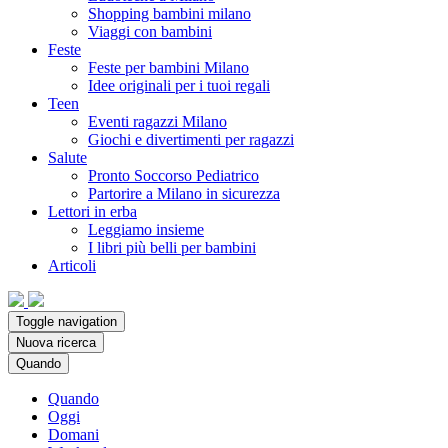
Shopping bambini milano
Viaggi con bambini
Feste
Feste per bambini Milano
Idee originali per i tuoi regali
Teen
Eventi ragazzi Milano
Giochi e divertimenti per ragazzi
Salute
Pronto Soccorso Pediatrico
Partorire a Milano in sicurezza
Lettori in erba
Leggiamo insieme
I libri più belli per bambini
Articoli
Toggle navigation
Nuova ricerca
Quando
Quando
Oggi
Domani