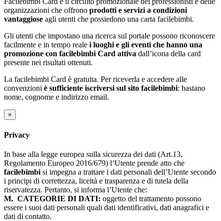
Facilebimbi Card è il circuito promozionale dei professionisti e delle
organizzazioni che offrono
prodotti e servizi a condizioni
vantaggiose
agli utenti che possiedono una carta facilebimbi.
Gli utenti che impostano una ricerca sul portale possono riconoscere
facilmente e in tempo reale
i luoghi e gli eventi che hanno una
promozione con facilebimbi Card attiva
dall’icona della card
presente nei risultati ottenuti.
La facilebimbi Card è gratuita. Per riceverla e accedere alle
convenzioni
è sufficiente iscriversi sul sito facilebimbi
: bastano
nome, cognome e indirizzo email.
×
Privacy
In base alla legge europea sulla sicurezza dei dati (Art.13,
Regolamento Europeo 2016/679) l’Utente prende atto che
facilebimbi
si impegna a trattare i dati personali dell’Utente secondo
i principi di correttezza, liceità e trasparenza e di tutela della
riservatezza. Pertanto, si informa l’Utente che:
M.
CATEGORIE DI DATI:
oggetto del trattamento possono
essere i suoi dati personali quali dati identificativi, dati anagrafici e
dati di contatto.