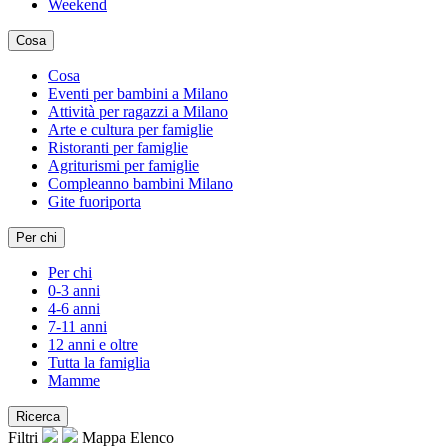
Weekend
Cosa
Cosa
Eventi per bambini a Milano
Attività per ragazzi a Milano
Arte e cultura per famiglie
Ristoranti per famiglie
Agriturismi per famiglie
Compleanno bambini Milano
Gite fuoriporta
Per chi
Per chi
0-3 anni
4-6 anni
7-11 anni
12 anni e oltre
Tutta la famiglia
Mamme
Ricerca
Filtri
Mappa
Elenco