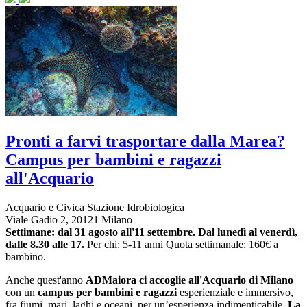
Pronti a farvi trasportare dalla Marea?
Campus per bambini e ragazzi
all'Acquario
Acquario e Civica Stazione Idrobiologica
Viale Gadio 2, 20121 Milano
Settimane:
dal 31 agosto all'11 settembre.
Dal lunedì al venerdì,
dalle 8.30 alle 17.
Per chi: 5-11 anni
Quota settimanale: 160€ a
bambino.
Anche quest'anno
ADMaiora ci accoglie all'Acquario di Milano
con un
campus per bambini e ragazzi
esperienziale e immersivo,
fra fiumi, mari, laghi e oceani, per un’esperienza indimenticabile.
La