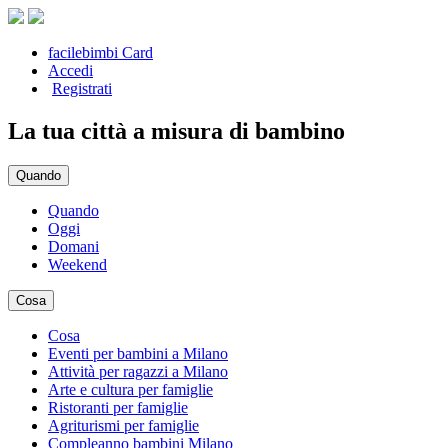
facilebimbi Card
Accedi
Registrati
La tua città a misura di bambino
Quando
Quando
Oggi
Domani
Weekend
Cosa
Cosa
Eventi per bambini a Milano
Attività per ragazzi a Milano
Arte e cultura per famiglie
Ristoranti per famiglie
Agriturismi per famiglie
Compleanno bambini Milano