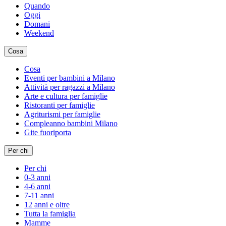
Quando
Oggi
Domani
Weekend
Cosa
Cosa
Eventi per bambini a Milano
Attività per ragazzi a Milano
Arte e cultura per famiglie
Ristoranti per famiglie
Agriturismi per famiglie
Compleanno bambini Milano
Gite fuoriporta
Per chi
Per chi
0-3 anni
4-6 anni
7-11 anni
12 anni e oltre
Tutta la famiglia
Mamme