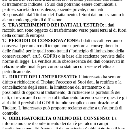
di trattamento indicate, i Suoi dati potranno essere comunicati a
partner, società di consulenza, aziende private, nominati
Responsabili dal Titolare del Trattamento. I Suoi dati non saranno in
alcun modo oggetto di diffusione.
S.
TRASFERIMENTO DEI DATI ALL’ESTERO:
i dati
raccolti non sono oggetto di trasferimento verso paesi terzi al di fuori
della comunità europea.
T.
PERIODO DI CONSERVAZIONE:
I dati raccolti verranno
conservati per un arco di tempo non superiore al conseguimento
delle finalità per le quali sono trattati (“principio di limitazione della
conservazione”, art.5, GDPR) o in base alle scadenze previste dalle
norme di legge. La verifica sulla obsolescenza dei dati conservati in
relazione alle finalità per cui sono stati raccolti viene effettuata
periodicamente.
U.
DIRITTI DELL’INTERESSATO:
L’interessato ha sempre
diritto a richiedere al Titolare l’accesso ai Suoi dati, la rettifica o la
cancellazione degli stessi, la limitazione del trattamento o la
possibilità di opporsi al trattamento, di richiedere la portabilità dei
dati, di revocare il consenso al trattamento facendo valere questi e gli
altri diritti previsti dal GDPR tramite semplice comunicazione al
Titolare. L‘interessato può proporre reclamo anche a un’autorità di
controllo.
V.
OBBLIGATORIETÀ O MENO DEL CONSENSO:
La
informiamo che il conferimento dei dati è per alcuni campi
facoltativo e per altri (segnalati da un asterisco) obbligatorio e il loro