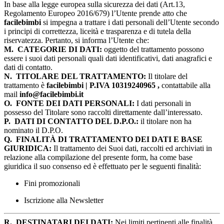
In base alla legge europea sulla sicurezza dei dati (Art.13,
Regolamento Europeo 2016/679) l’Utente prende atto che
facilebimbi
si impegna a trattare i dati personali dell’Utente secondo
i principi di correttezza, liceità e trasparenza e di tutela della
riservatezza. Pertanto, si informa l’Utente che:
M.
CATEGORIE DI DATI:
oggetto del trattamento possono
essere i suoi dati personali quali dati identificativi, dati anagrafici e
dati di contatto.
N.
TITOLARE DEL TRATTAMENTO:
Il titolare del
trattamento è
facilebimbi | P.IVA 10319240965 ,
contattabile alla
mail
info@facilebimbi.it
O.
FONTE DEI DATI PERSONALI:
I dati personali in
possesso del Titolare sono raccolti direttamente dall’interessato.
P.
DATI DI CONTATTO DEL D.P.O.:
il titolare non ha
nominato il D.P.O.
Q.
FINALITÀ DI TRATTAMENTO DEI DATI E BASE
GIURIDICA:
Il trattamento dei Suoi dati, raccolti ed archiviati in
relazione alla compilazione del presente form, ha come base
giuridica il suo consenso ed è effettuato per le seguenti finalità:
Fini promozionali
Iscrizione alla Newsletter
R.
DESTINATARI DEI DATI:
Nei limiti pertinenti alle finalità