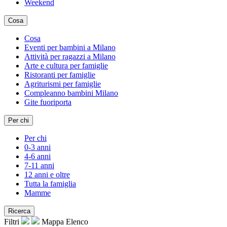
Weekend
Cosa
Cosa
Eventi per bambini a Milano
Attività per ragazzi a Milano
Arte e cultura per famiglie
Ristoranti per famiglie
Agriturismi per famiglie
Compleanno bambini Milano
Gite fuoriporta
Per chi
Per chi
0-3 anni
4-6 anni
7-11 anni
12 anni e oltre
Tutta la famiglia
Mamme
Ricerca
Filtri
Mappa
Elenco