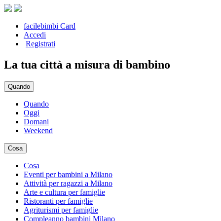
facilebimbi Card
Accedi
Registrati
La tua città a misura di bambino
Quando
Quando
Oggi
Domani
Weekend
Cosa
Cosa
Eventi per bambini a Milano
Attività per ragazzi a Milano
Arte e cultura per famiglie
Ristoranti per famiglie
Agriturismi per famiglie
Compleanno bambini Milano