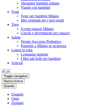
Shopping bambini milano
Viaggi con bambini
Feste
Feste per bambini Milano
Idee originali per i tuoi regali
Teen
Eventi ragazzi Milano
Giochi e divertimenti per ragazzi
Salute
Pronto Soccorso Pediatrico
Partorire a Milano in sicurezza
Lettori in erba
Leggiamo insieme
I libri più belli per bambini
Articoli
Toggle navigation
Nuova ricerca
Quando
Quando
Oggi
Domani