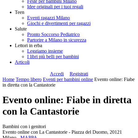
Feste per bambini Milano
Idee originali per i tuoi regali
Teen
Eventi ragazzi Milano
Giochi e divertimenti per ragazzi
Salute
Pronto Soccorso Pediatrico
Partorire a Milano in sicurezza
Lettori in erba
Leggiamo insieme
I libri più belli per bambini
Articoli
Accedi
Registrati
Home
Tempo libero
Eventi per bambini online
Evento online: Fiabe
in diretta con la Cantastorie
Evento online: Fiabe in diretta
con la Cantastorie
Bambini con i genitori
Evento online con La Cantastorie - Piazza del Duomo, 20121
Milano -
MAPPA