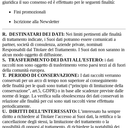
giuridica il suo consenso ed è effettuato per le seguenti finalità:
Fini promozionali
Iscrizione alla Newsletter
R.
DESTINATARI DEI DATI:
Nei limiti pertinenti alle finalità
di trattamento indicate, i Suoi dati potranno essere comunicati a
partner, società di consulenza, aziende private, nominati
Responsabili dal Titolare del Trattamento. I Suoi dati non saranno in
alcun modo oggetto di diffusione.
S.
TRASFERIMENTO DEI DATI ALL’ESTERO:
i dati
raccolti non sono oggetto di trasferimento verso paesi terzi al di fuori
della comunità europea.
T.
PERIODO DI CONSERVAZIONE:
I dati raccolti verranno
conservati per un arco di tempo non superiore al conseguimento
delle finalità per le quali sono trattati (“principio di limitazione della
conservazione”, art.5, GDPR) o in base alle scadenze previste dalle
norme di legge. La verifica sulla obsolescenza dei dati conservati in
relazione alle finalità per cui sono stati raccolti viene effettuata
periodicamente.
U.
DIRITTI DELL’INTERESSATO:
L’interessato ha sempre
diritto a richiedere al Titolare l’accesso ai Suoi dati, la rettifica o la
cancellazione degli stessi, la limitazione del trattamento o la
possibilità di opporsi al trattamento, di richiedere la portabilità dei