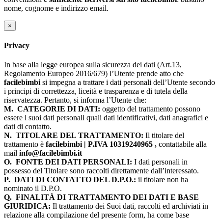
nome, cognome e indirizzo email.
×
Privacy
In base alla legge europea sulla sicurezza dei dati (Art.13,
Regolamento Europeo 2016/679) l’Utente prende atto che
facilebimbi
si impegna a trattare i dati personali dell’Utente secondo
i principi di correttezza, liceità e trasparenza e di tutela della
riservatezza. Pertanto, si informa l’Utente che:
M.
CATEGORIE DI DATI:
oggetto del trattamento possono
essere i suoi dati personali quali dati identificativi, dati anagrafici e
dati di contatto.
N.
TITOLARE DEL TRATTAMENTO:
Il titolare del
trattamento è
facilebimbi | P.IVA 10319240965 ,
contattabile alla
mail
info@facilebimbi.it
O.
FONTE DEI DATI PERSONALI:
I dati personali in
possesso del Titolare sono raccolti direttamente dall’interessato.
P.
DATI DI CONTATTO DEL D.P.O.:
il titolare non ha
nominato il D.P.O.
Q.
FINALITÀ DI TRATTAMENTO DEI DATI E BASE
GIURIDICA:
Il trattamento dei Suoi dati, raccolti ed archiviati in
relazione alla compilazione del presente form, ha come base