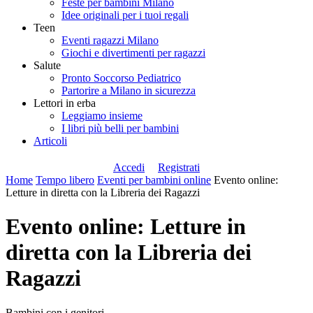
Feste per bambini Milano
Idee originali per i tuoi regali
Teen
Eventi ragazzi Milano
Giochi e divertimenti per ragazzi
Salute
Pronto Soccorso Pediatrico
Partorire a Milano in sicurezza
Lettori in erba
Leggiamo insieme
I libri più belli per bambini
Articoli
Accedi
Registrati
Home
Tempo libero
Eventi per bambini online
Evento online:
Letture in diretta con la Libreria dei Ragazzi
Evento online: Letture in
diretta con la Libreria dei
Ragazzi
Bambini con i genitori