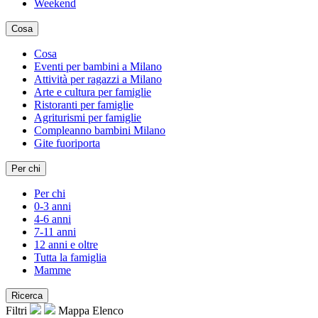
Weekend
Cosa
Cosa
Eventi per bambini a Milano
Attività per ragazzi a Milano
Arte e cultura per famiglie
Ristoranti per famiglie
Agriturismi per famiglie
Compleanno bambini Milano
Gite fuoriporta
Per chi
Per chi
0-3 anni
4-6 anni
7-11 anni
12 anni e oltre
Tutta la famiglia
Mamme
Ricerca
Filtri
Mappa
Elenco