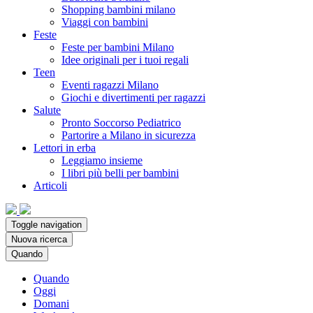
Shopping bambini milano
Viaggi con bambini
Feste
Feste per bambini Milano
Idee originali per i tuoi regali
Teen
Eventi ragazzi Milano
Giochi e divertimenti per ragazzi
Salute
Pronto Soccorso Pediatrico
Partorire a Milano in sicurezza
Lettori in erba
Leggiamo insieme
I libri più belli per bambini
Articoli
Toggle navigation
Nuova ricerca
Quando
Quando
Oggi
Domani