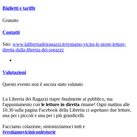
Biglietti e tariffe
Gratuito
Contatti
Sito:
www.lalibreriadeiragazzi.it/restiamo-vicini-le-storie-letture-
diretta-dalla-libreria-dei-ragazzi/
Valutazioni
Questo evento non è ancora stato valutato
La Libreria dei Ragazzi riapre finalmente al pubblico, ma
l'appuntamento con
le letture in diretta
rimane! Ogni mattina alle
10.30 sulla pagina Facebook della Libreria ci aspettano due letture,
una per i piccoli e una per i più grandicelli.
Facciamo colazione, sintonizziamoci tutti e
#
restiamoviciniconlestorie