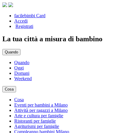
facilebimbi Card
Accedi
Registrati
La tua città a misura di bambino
Quando
Quando
Oggi
Domani
Weekend
Cosa
Cosa
Eventi per bambini a Milano
Attività per ragazzi a Milano
Arte e cultura per famiglie
Ristoranti per famiglie
Agriturismi per famiglie
Compleanno bambini Milano