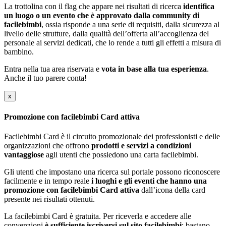
La trottolina con il flag che appare nei risultati di ricerca
identifica
un luogo o un evento che è approvato dalla community di
facilebimbi
, ossia risponde a una serie di requisiti, dalla sicurezza al
livello delle strutture, dalla qualità dell’offerta all’accoglienza del
personale ai servizi dedicati, che lo rende a tutti gli effetti a misura di
bambino.
Entra nella tua area riservata e
vota in base alla tua esperienza
.
Anche il tuo parere conta!
x
Promozione con facilebimbi Card attiva
Facilebimbi Card è il circuito promozionale dei professionisti e delle
organizzazioni che offrono
prodotti e servizi a condizioni
vantaggiose
agli utenti che possiedono una carta facilebimbi.
Gli utenti che impostano una ricerca sul portale possono riconoscere
facilmente e in tempo reale
i luoghi e gli eventi che hanno una
promozione con facilebimbi Card attiva
dall’icona della card
presente nei risultati ottenuti.
La facilebimbi Card è gratuita. Per riceverla e accedere alle
convenzioni
è sufficiente iscriversi sul sito facilebimbi
: bastano