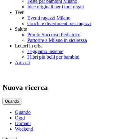
Feste per bambini Milano
Idee originali per i tuoi regali
Teen
Eventi ragazzi Milano
Giochi e divertimenti per ragazzi
Salute
Pronto Soccorso Pediatrico
Partorire a Milano in sicurezza
Lettori in erba
Leggiamo insieme
I libri più belli per bambini
Articoli
Nuova ricerca
Quando
Quando
Oggi
Domani
Weekend