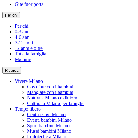
Gite fuoriporta
Per chi
Per chi
0-3 anni
4-6 anni
7-11 anni
12 anni e oltre
Tutta la famiglia
Mamme
Ricerca
Vivere Milano
Cosa fare con i bambini
Mangiare con i bambini
Natura a Milano e dintorni
Cultura a Milano per famiglie
Tempo libero
Centri estivi Milano
Eventi bambini Milano
Sport bambini Milano
Musei bambini Milano
Ludoteche a Milano