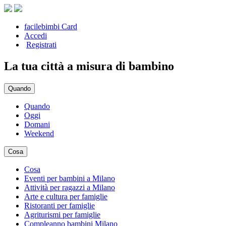
facilebimbi Card
Accedi
Registrati
La tua città a misura di bambino
Quando
Quando
Oggi
Domani
Weekend
Cosa
Cosa
Eventi per bambini a Milano
Attività per ragazzi a Milano
Arte e cultura per famiglie
Ristoranti per famiglie
Agriturismi per famiglie
Compleanno bambini Milano