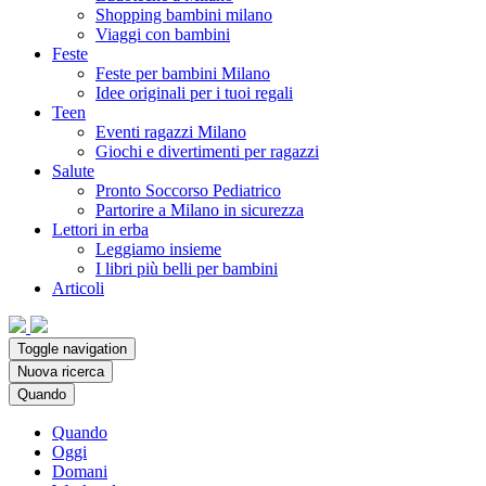
Shopping bambini milano
Viaggi con bambini
Feste
Feste per bambini Milano
Idee originali per i tuoi regali
Teen
Eventi ragazzi Milano
Giochi e divertimenti per ragazzi
Salute
Pronto Soccorso Pediatrico
Partorire a Milano in sicurezza
Lettori in erba
Leggiamo insieme
I libri più belli per bambini
Articoli
Toggle navigation
Nuova ricerca
Quando
Quando
Oggi
Domani