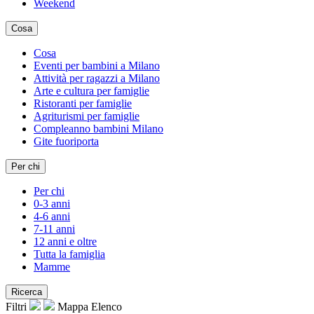
Weekend
Cosa
Cosa
Eventi per bambini a Milano
Attività per ragazzi a Milano
Arte e cultura per famiglie
Ristoranti per famiglie
Agriturismi per famiglie
Compleanno bambini Milano
Gite fuoriporta
Per chi
Per chi
0-3 anni
4-6 anni
7-11 anni
12 anni e oltre
Tutta la famiglia
Mamme
Ricerca
Filtri
Mappa
Elenco