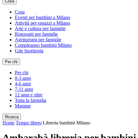
Cosa
Cosa
Eventi per bambini a Milano
Attività per ragazzi a Milano
Arte e cultura per famiglie
Ristoranti per famiglie
Agriturismi per famiglie
Compleanno bambini Milano
Gite fuoriporta
Per chi
Per chi
0-3 anni
4-6 anni
7-11 anni
12 anni e oltre
Tutta la famiglia
Mamme
Ricerca
Home
Tempo libero
Libreria bambini Milano
Ambarabà libreria per bambini