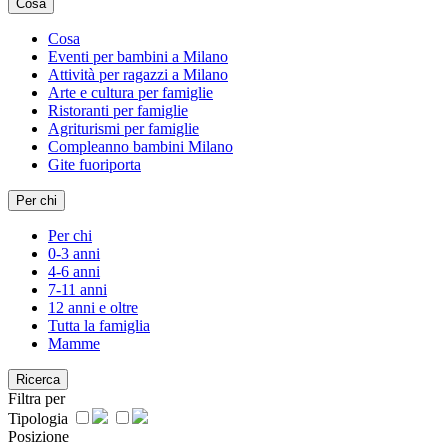
Cosa
Cosa
Eventi per bambini a Milano
Attività per ragazzi a Milano
Arte e cultura per famiglie
Ristoranti per famiglie
Agriturismi per famiglie
Compleanno bambini Milano
Gite fuoriporta
Per chi
Per chi
0-3 anni
4-6 anni
7-11 anni
12 anni e oltre
Tutta la famiglia
Mamme
Ricerca
Filtra per
Tipologia
Posizione