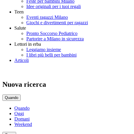
Feste per bambini Milano
Idee originali per i tuoi regali
Teen
Eventi ragazzi Milano
Giochi e divertimenti per ragazzi
Salute
Pronto Soccorso Pediatrico
Partorire a Milano in sicurezza
Lettori in erba
Leggiamo insieme
I libri più belli per bambini
Articoli
Nuova ricerca
Quando
Quando
Oggi
Domani
Weekend