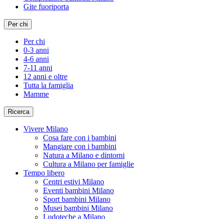
Gite fuoriporta
Per chi
Per chi
0-3 anni
4-6 anni
7-11 anni
12 anni e oltre
Tutta la famiglia
Mamme
Ricerca
Vivere Milano
Cosa fare con i bambini
Mangiare con i bambini
Natura a Milano e dintorni
Cultura a Milano per famiglie
Tempo libero
Centri estivi Milano
Eventi bambini Milano
Sport bambini Milano
Musei bambini Milano
Ludoteche a Milano