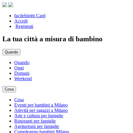
facilebimbi Card
Accedi
Registrati
La tua città a misura di bambino
Quando
Quando
Oggi
Domani
Weekend
Cosa
Cosa
Eventi per bambini a Milano
Attività per ragazzi a Milano
Arte e cultura per famiglie
Ristoranti per famiglie
Agriturismi per famiglie
Compleanno bambini Milano