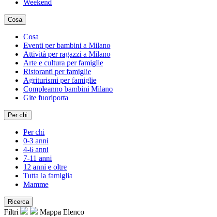
Weekend
Cosa
Cosa
Eventi per bambini a Milano
Attività per ragazzi a Milano
Arte e cultura per famiglie
Ristoranti per famiglie
Agriturismi per famiglie
Compleanno bambini Milano
Gite fuoriporta
Per chi
Per chi
0-3 anni
4-6 anni
7-11 anni
12 anni e oltre
Tutta la famiglia
Mamme
Ricerca
Filtri
Mappa
Elenco