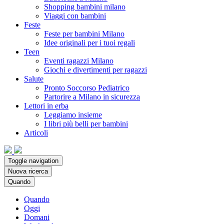
Shopping bambini milano
Viaggi con bambini
Feste
Feste per bambini Milano
Idee originali per i tuoi regali
Teen
Eventi ragazzi Milano
Giochi e divertimenti per ragazzi
Salute
Pronto Soccorso Pediatrico
Partorire a Milano in sicurezza
Lettori in erba
Leggiamo insieme
I libri più belli per bambini
Articoli
Toggle navigation
Nuova ricerca
Quando
Quando
Oggi
Domani