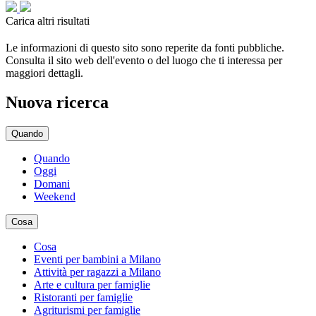
Carica altri risultati
Le informazioni di questo sito sono reperite da fonti pubbliche.
Consulta il sito web dell'evento o del luogo che ti interessa per
maggiori dettagli.
Nuova ricerca
Quando
Quando
Oggi
Domani
Weekend
Cosa
Cosa
Eventi per bambini a Milano
Attività per ragazzi a Milano
Arte e cultura per famiglie
Ristoranti per famiglie
Agriturismi per famiglie