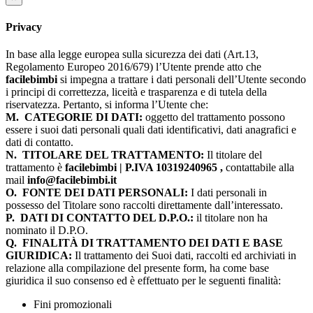
Privacy
In base alla legge europea sulla sicurezza dei dati (Art.13,
Regolamento Europeo 2016/679) l’Utente prende atto che
facilebimbi
si impegna a trattare i dati personali dell’Utente secondo
i principi di correttezza, liceità e trasparenza e di tutela della
riservatezza. Pertanto, si informa l’Utente che:
M.
CATEGORIE DI DATI:
oggetto del trattamento possono
essere i suoi dati personali quali dati identificativi, dati anagrafici e
dati di contatto.
N.
TITOLARE DEL TRATTAMENTO:
Il titolare del
trattamento è
facilebimbi | P.IVA 10319240965 ,
contattabile alla
mail
info@facilebimbi.it
O.
FONTE DEI DATI PERSONALI:
I dati personali in
possesso del Titolare sono raccolti direttamente dall’interessato.
P.
DATI DI CONTATTO DEL D.P.O.:
il titolare non ha
nominato il D.P.O.
Q.
FINALITÀ DI TRATTAMENTO DEI DATI E BASE
GIURIDICA:
Il trattamento dei Suoi dati, raccolti ed archiviati in
relazione alla compilazione del presente form, ha come base
giuridica il suo consenso ed è effettuato per le seguenti finalità:
Fini promozionali