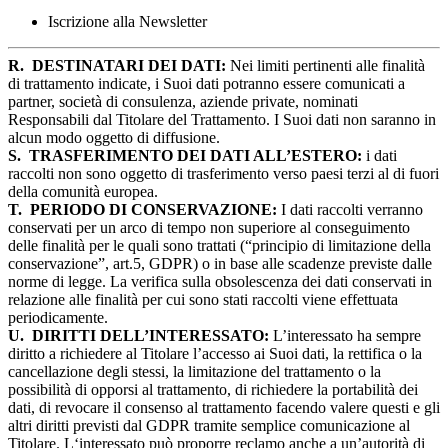
Iscrizione alla Newsletter
R.
DESTINATARI DEI DATI:
Nei limiti pertinenti alle finalità
di trattamento indicate, i Suoi dati potranno essere comunicati a
partner, società di consulenza, aziende private, nominati
Responsabili dal Titolare del Trattamento. I Suoi dati non saranno in
alcun modo oggetto di diffusione.
S.
TRASFERIMENTO DEI DATI ALL’ESTERO:
i dati
raccolti non sono oggetto di trasferimento verso paesi terzi al di fuori
della comunità europea.
T.
PERIODO DI CONSERVAZIONE:
I dati raccolti verranno
conservati per un arco di tempo non superiore al conseguimento
delle finalità per le quali sono trattati (“principio di limitazione della
conservazione”, art.5, GDPR) o in base alle scadenze previste dalle
norme di legge. La verifica sulla obsolescenza dei dati conservati in
relazione alle finalità per cui sono stati raccolti viene effettuata
periodicamente.
U.
DIRITTI DELL’INTERESSATO:
L’interessato ha sempre
diritto a richiedere al Titolare l’accesso ai Suoi dati, la rettifica o la
cancellazione degli stessi, la limitazione del trattamento o la
possibilità di opporsi al trattamento, di richiedere la portabilità dei
dati, di revocare il consenso al trattamento facendo valere questi e gli
altri diritti previsti dal GDPR tramite semplice comunicazione al
Titolare. L‘interessato può proporre reclamo anche a un’autorità di