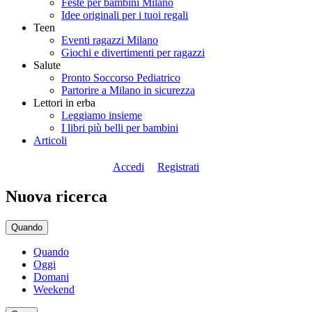
Feste per bambini Milano
Idee originali per i tuoi regali
Teen
Eventi ragazzi Milano
Giochi e divertimenti per ragazzi
Salute
Pronto Soccorso Pediatrico
Partorire a Milano in sicurezza
Lettori in erba
Leggiamo insieme
I libri più belli per bambini
Articoli
Accedi
Registrati
Nuova ricerca
Quando
Quando
Oggi
Domani
Weekend