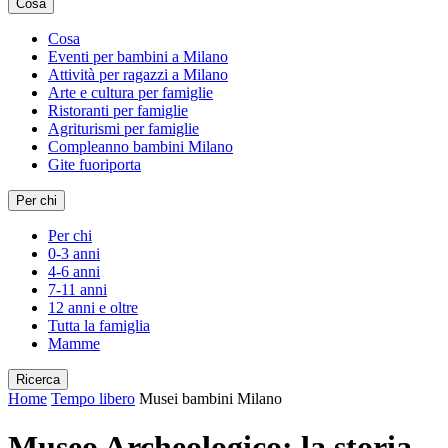
Cosa
Cosa
Eventi per bambini a Milano
Attività per ragazzi a Milano
Arte e cultura per famiglie
Ristoranti per famiglie
Agriturismi per famiglie
Compleanno bambini Milano
Gite fuoriporta
Per chi
Per chi
0-3 anni
4-6 anni
7-11 anni
12 anni e oltre
Tutta la famiglia
Mamme
Ricerca
Home
Tempo libero
Musei bambini Milano
Museo Archeologico: la storia