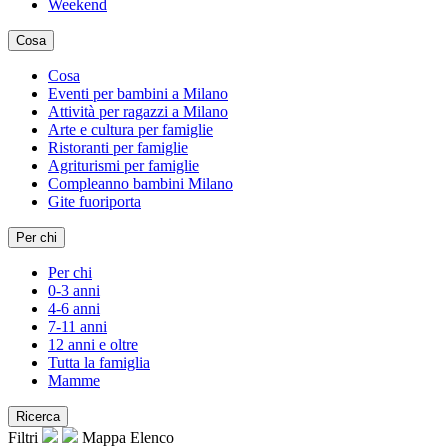
Weekend
Cosa
Cosa
Eventi per bambini a Milano
Attività per ragazzi a Milano
Arte e cultura per famiglie
Ristoranti per famiglie
Agriturismi per famiglie
Compleanno bambini Milano
Gite fuoriporta
Per chi
Per chi
0-3 anni
4-6 anni
7-11 anni
12 anni e oltre
Tutta la famiglia
Mamme
Ricerca
Filtri
Mappa
Elenco