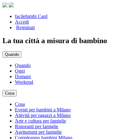
facilebimbi Card
Accedi
Registrati
La tua città a misura di bambino
Quando
Quando
Oggi
Domani
Weekend
Cosa
Cosa
Eventi per bambini a Milano
Attività per ragazzi a Milano
Arte e cultura per famiglie
Ristoranti per famiglie
Agriturismi per famiglie
Compleanno bambini Milano