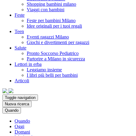
Shopping bambini milano
Viaggi con bambini
Feste
Feste per bambini Milano
Idee originali per i tuoi regali
Teen
Eventi ragazzi Milano
Giochi e divertimenti per ragazzi
Salute
Pronto Soccorso Pediatrico
Partorire a Milano in sicurezza
Lettori in erba
Leggiamo insieme
I libri più belli per bambini
Articoli
Toggle navigation
Nuova ricerca
Quando
Quando
Oggi
Domani