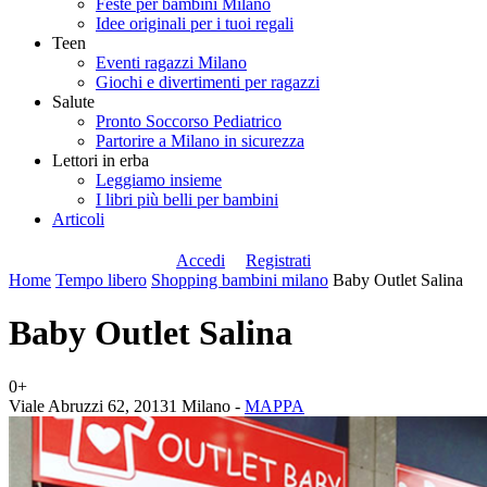
Feste per bambini Milano
Idee originali per i tuoi regali
Teen
Eventi ragazzi Milano
Giochi e divertimenti per ragazzi
Salute
Pronto Soccorso Pediatrico
Partorire a Milano in sicurezza
Lettori in erba
Leggiamo insieme
I libri più belli per bambini
Articoli
Accedi
Registrati
Home
Tempo libero
Shopping bambini milano
Baby Outlet Salina
Baby Outlet Salina
0+
Viale Abruzzi 62, 20131 Milano -
MAPPA