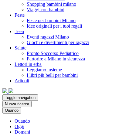
Shopping bambini milano
Viaggi con bambini
Feste
Feste per bambini Milano
Idee originali per i tuoi regali
Teen
Eventi ragazzi Milano
Giochi e divertimenti per ragazzi
Salute
Pronto Soccorso Pediatrico
Partorire a Milano in sicurezza
Lettori in erba
Leggiamo insieme
I libri più belli per bambini
Articoli
Toggle navigation
Nuova ricerca
Quando
Quando
Oggi
Domani