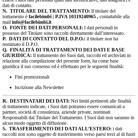
dati di contatto.
N.
TITOLARE DEL TRATTAMENTO:
Il titolare del
trattamento è
facilebimbi | P.IVA 10319240965 ,
contattabile alla
mail
info@facilebimbi.it
O.
FONTE DEI DATI PERSONALI:
I dati personali in
possesso del Titolare sono raccolti direttamente dall’interessato.
P.
DATI DI CONTATTO DEL D.P.O.:
il titolare non ha
nominato il D.P.O.
Q.
FINALITÀ DI TRATTAMENTO DEI DATI E BASE
GIURIDICA:
Il trattamento dei Suoi dati, raccolti ed archiviati in
relazione alla compilazione del presente form, ha come base
giuridica il suo consenso ed è effettuato per le seguenti finalità:
Fini promozionali
Iscrizione alla Newsletter
R.
DESTINATARI DEI DATI:
Nei limiti pertinenti alle finalità
di trattamento indicate, i Suoi dati potranno essere comunicati a
partner, società di consulenza, aziende private, nominati
Responsabili dal Titolare del Trattamento. I Suoi dati non saranno in
alcun modo oggetto di diffusione.
S.
TRASFERIMENTO DEI DATI ALL’ESTERO:
i dati
raccolti non sono oggetto di trasferimento verso paesi terzi al di fuori