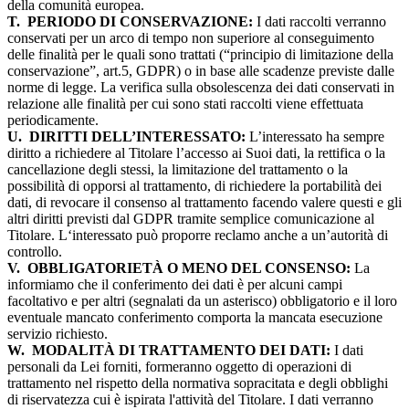
della comunità europea.
T.
PERIODO DI CONSERVAZIONE:
I dati raccolti verranno
conservati per un arco di tempo non superiore al conseguimento
delle finalità per le quali sono trattati (“principio di limitazione della
conservazione”, art.5, GDPR) o in base alle scadenze previste dalle
norme di legge. La verifica sulla obsolescenza dei dati conservati in
relazione alle finalità per cui sono stati raccolti viene effettuata
periodicamente.
U.
DIRITTI DELL’INTERESSATO:
L’interessato ha sempre
diritto a richiedere al Titolare l’accesso ai Suoi dati, la rettifica o la
cancellazione degli stessi, la limitazione del trattamento o la
possibilità di opporsi al trattamento, di richiedere la portabilità dei
dati, di revocare il consenso al trattamento facendo valere questi e gli
altri diritti previsti dal GDPR tramite semplice comunicazione al
Titolare. L‘interessato può proporre reclamo anche a un’autorità di
controllo.
V.
OBBLIGATORIETÀ O MENO DEL CONSENSO:
La
informiamo che il conferimento dei dati è per alcuni campi
facoltativo e per altri (segnalati da un asterisco) obbligatorio e il loro
eventuale mancato conferimento comporta la mancata esecuzione
servizio richiesto.
W.
MODALITÀ DI TRATTAMENTO DEI DATI:
I dati
personali da Lei forniti, formeranno oggetto di operazioni di
trattamento nel rispetto della normativa sopracitata e degli obblighi
di riservatezza cui è ispirata l'attività del Titolare. I dati verranno