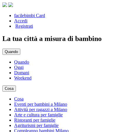
facilebimbi Card
Accedi
Registrati
La tua città a misura di bambino
Quando
Quando
Oggi
Domani
Weekend
Cosa
Cosa
Eventi per bambini a Milano
Attività per ragazzi a Milano
Arte e cultura per famiglie
Ristoranti per famiglie
Agriturismi per famiglie
Compleanno bambini Milano