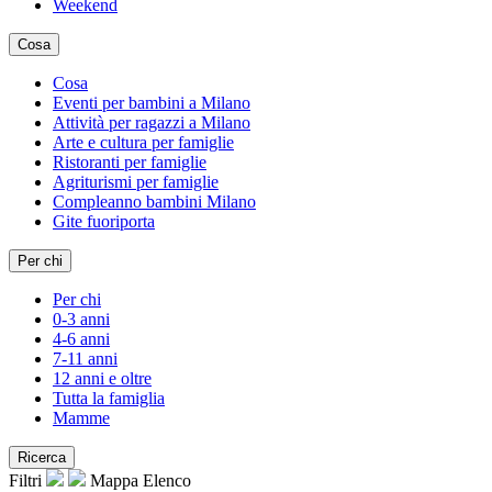
Weekend
Cosa
Cosa
Eventi per bambini a Milano
Attività per ragazzi a Milano
Arte e cultura per famiglie
Ristoranti per famiglie
Agriturismi per famiglie
Compleanno bambini Milano
Gite fuoriporta
Per chi
Per chi
0-3 anni
4-6 anni
7-11 anni
12 anni e oltre
Tutta la famiglia
Mamme
Ricerca
Filtri
Mappa
Elenco