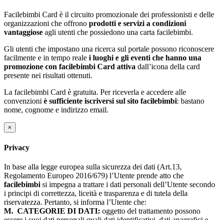
Facilebimbi Card è il circuito promozionale dei professionisti e delle
organizzazioni che offrono
prodotti e servizi a condizioni
vantaggiose
agli utenti che possiedono una carta facilebimbi.
Gli utenti che impostano una ricerca sul portale possono riconoscere
facilmente e in tempo reale
i luoghi e gli eventi che hanno una
promozione con facilebimbi Card attiva
dall’icona della card
presente nei risultati ottenuti.
La facilebimbi Card è gratuita. Per riceverla e accedere alle
convenzioni
è sufficiente iscriversi sul sito facilebimbi
: bastano
nome, cognome e indirizzo email.
×
Privacy
In base alla legge europea sulla sicurezza dei dati (Art.13,
Regolamento Europeo 2016/679) l’Utente prende atto che
facilebimbi
si impegna a trattare i dati personali dell’Utente secondo
i principi di correttezza, liceità e trasparenza e di tutela della
riservatezza. Pertanto, si informa l’Utente che:
M.
CATEGORIE DI DATI:
oggetto del trattamento possono
essere i suoi dati personali quali dati identificativi, dati anagrafici e