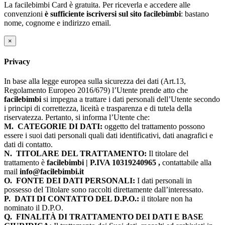
La facilebimbi Card è gratuita. Per riceverla e accedere alle
convenzioni
è sufficiente iscriversi sul sito facilebimbi
: bastano
nome, cognome e indirizzo email.
×
Privacy
In base alla legge europea sulla sicurezza dei dati (Art.13,
Regolamento Europeo 2016/679) l’Utente prende atto che
facilebimbi
si impegna a trattare i dati personali dell’Utente secondo
i principi di correttezza, liceità e trasparenza e di tutela della
riservatezza. Pertanto, si informa l’Utente che:
M.
CATEGORIE DI DATI:
oggetto del trattamento possono
essere i suoi dati personali quali dati identificativi, dati anagrafici e
dati di contatto.
N.
TITOLARE DEL TRATTAMENTO:
Il titolare del
trattamento è
facilebimbi | P.IVA 10319240965 ,
contattabile alla
mail
info@facilebimbi.it
O.
FONTE DEI DATI PERSONALI:
I dati personali in
possesso del Titolare sono raccolti direttamente dall’interessato.
P.
DATI DI CONTATTO DEL D.P.O.:
il titolare non ha
nominato il D.P.O.
Q.
FINALITÀ DI TRATTAMENTO DEI DATI E BASE