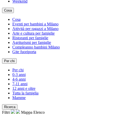
Weekend
Cosa
Cosa
Eventi per bambini a Milano
Attività per ragazzi a Milano
Arte e cultura per famiglie
Ristoranti per famiglie
Agriturismi per famiglie
Compleanno bambini Milano
Gite fuoriporta
Per chi
Per chi
0-3 anni
4-6 anni
7-11 anni
12 anni e oltre
Tutta la famiglia
Mamme
Ricerca
Filtri
Mappa
Elenco