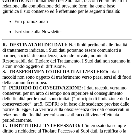
GIURIDICA:
Il trattamento dei Suoi dati, raccolti ed archiviati in
relazione alla compilazione del presente form, ha come base
giuridica il suo consenso ed è effettuato per le seguenti finalità:
Fini promozionali
Iscrizione alla Newsletter
R.
DESTINATARI DEI DATI:
Nei limiti pertinenti alle finalità
di trattamento indicate, i Suoi dati potranno essere comunicati a
partner, società di consulenza, aziende private, nominati
Responsabili dal Titolare del Trattamento. I Suoi dati non saranno in
alcun modo oggetto di diffusione.
S.
TRASFERIMENTO DEI DATI ALL’ESTERO:
i dati
raccolti non sono oggetto di trasferimento verso paesi terzi al di fuori
della comunità europea.
T.
PERIODO DI CONSERVAZIONE:
I dati raccolti verranno
conservati per un arco di tempo non superiore al conseguimento
delle finalità per le quali sono trattati (“principio di limitazione della
conservazione”, art.5, GDPR) o in base alle scadenze previste dalle
norme di legge. La verifica sulla obsolescenza dei dati conservati in
relazione alle finalità per cui sono stati raccolti viene effettuata
periodicamente.
U.
DIRITTI DELL’INTERESSATO:
L’interessato ha sempre
diritto a richiedere al Titolare l’accesso ai Suoi dati, la rettifica o la