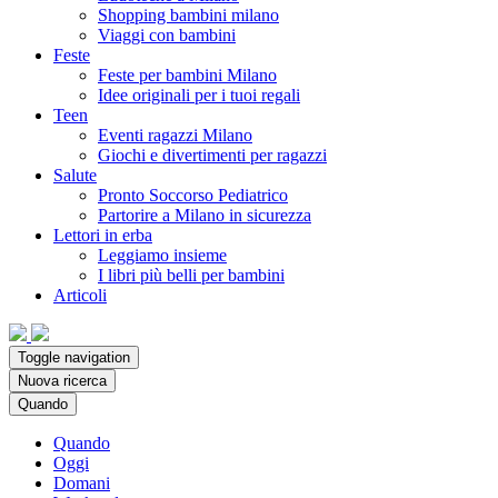
Shopping bambini milano
Viaggi con bambini
Feste
Feste per bambini Milano
Idee originali per i tuoi regali
Teen
Eventi ragazzi Milano
Giochi e divertimenti per ragazzi
Salute
Pronto Soccorso Pediatrico
Partorire a Milano in sicurezza
Lettori in erba
Leggiamo insieme
I libri più belli per bambini
Articoli
Toggle navigation
Nuova ricerca
Quando
Quando
Oggi
Domani