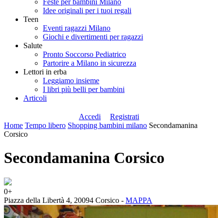
Feste per bambini Milano
Idee originali per i tuoi regali
Teen
Eventi ragazzi Milano
Giochi e divertimenti per ragazzi
Salute
Pronto Soccorso Pediatrico
Partorire a Milano in sicurezza
Lettori in erba
Leggiamo insieme
I libri più belli per bambini
Articoli
Accedi
Registrati
Home
Tempo libero
Shopping bambini milano
Secondamanina
Corsico
Secondamanina Corsico
0+
Piazza della Libertà 4, 20094 Corsico -
MAPPA