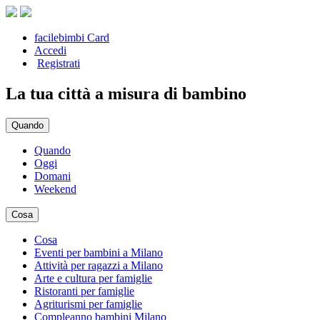
facilebimbi Card
Accedi
Registrati
La tua città a misura di bambino
Quando
Quando
Oggi
Domani
Weekend
Cosa
Cosa
Eventi per bambini a Milano
Attività per ragazzi a Milano
Arte e cultura per famiglie
Ristoranti per famiglie
Agriturismi per famiglie
Compleanno bambini Milano