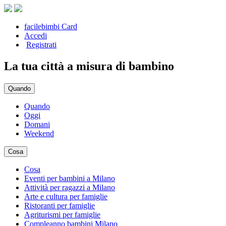
facilebimbi Card
Accedi
Registrati
La tua città a misura di bambino
Quando
Quando
Oggi
Domani
Weekend
Cosa
Cosa
Eventi per bambini a Milano
Attività per ragazzi a Milano
Arte e cultura per famiglie
Ristoranti per famiglie
Agriturismi per famiglie
Compleanno bambini Milano