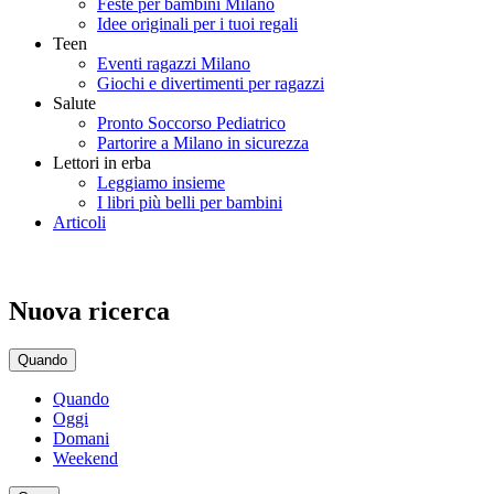
Feste per bambini Milano
Idee originali per i tuoi regali
Teen
Eventi ragazzi Milano
Giochi e divertimenti per ragazzi
Salute
Pronto Soccorso Pediatrico
Partorire a Milano in sicurezza
Lettori in erba
Leggiamo insieme
I libri più belli per bambini
Articoli
Nuova ricerca
Quando
Quando
Oggi
Domani
Weekend