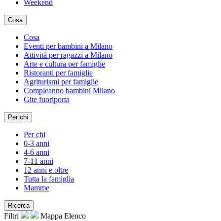
Weekend
Cosa
Cosa
Eventi per bambini a Milano
Attività per ragazzi a Milano
Arte e cultura per famiglie
Ristoranti per famiglie
Agriturismi per famiglie
Compleanno bambini Milano
Gite fuoriporta
Per chi
Per chi
0-3 anni
4-6 anni
7-11 anni
12 anni e oltre
Tutta la famiglia
Mamme
Ricerca
Filtri
Mappa
Elenco