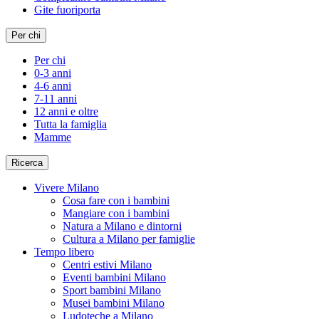
Gite fuoriporta
Per chi
Per chi
0-3 anni
4-6 anni
7-11 anni
12 anni e oltre
Tutta la famiglia
Mamme
Ricerca
Vivere Milano
Cosa fare con i bambini
Mangiare con i bambini
Natura a Milano e dintorni
Cultura a Milano per famiglie
Tempo libero
Centri estivi Milano
Eventi bambini Milano
Sport bambini Milano
Musei bambini Milano
Ludoteche a Milano