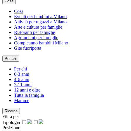
Cosa
Cosa
Eventi per bambini a Milano
Attività per ragazzi a Milano
Arte e cultura per famiglie
Ristoranti per famiglie
Agriturismi per famiglie
Compleanno bambini Milano
Gite fuoriporta
Per chi
Per chi
0-3 anni
4-6 anni
7-11 anni
12 anni e oltre
Tutta la famiglia
Mamme
Ricerca
Filtra per
Tipologia
Posizione