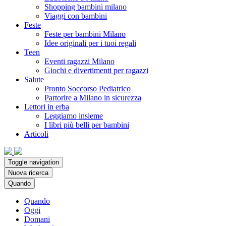
Shopping bambini milano
Viaggi con bambini
Feste
Feste per bambini Milano
Idee originali per i tuoi regali
Teen
Eventi ragazzi Milano
Giochi e divertimenti per ragazzi
Salute
Pronto Soccorso Pediatrico
Partorire a Milano in sicurezza
Lettori in erba
Leggiamo insieme
I libri più belli per bambini
Articoli
Toggle navigation
Nuova ricerca
Quando
Quando
Oggi
Domani