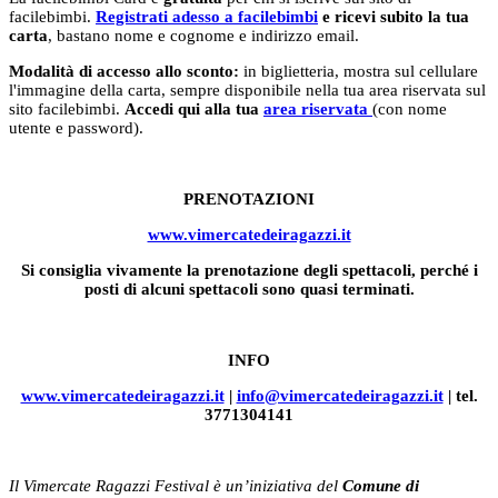
facilebimbi.
Registrati adesso a facilebimbi
e ricevi subito la tua
carta
, bastano nome e cognome e indirizzo email.
Modalità di accesso allo sconto:
in biglietteria, mostra sul cellulare
l'immagine della carta, sempre disponibile nella tua area riservata sul
sito facilebimbi.
Accedi qui alla
tua
area riservata
(con nome
utente e password).
PRENOTAZIONI
www.vimercatedeiragazzi.it
Si consiglia vivamente la prenotazione degli spettacoli, perché i
posti di alcuni spettacoli sono quasi terminati.
INFO
www.vimercatedeiragazzi.it
|
info@vimercatedeiragazzi.it
| tel.
3771304141
Il Vimercate Ragazzi Festival è un’iniziativa del
Comune di