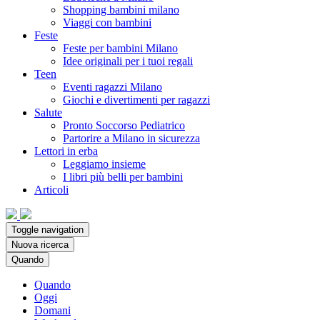
Shopping bambini milano
Viaggi con bambini
Feste
Feste per bambini Milano
Idee originali per i tuoi regali
Teen
Eventi ragazzi Milano
Giochi e divertimenti per ragazzi
Salute
Pronto Soccorso Pediatrico
Partorire a Milano in sicurezza
Lettori in erba
Leggiamo insieme
I libri più belli per bambini
Articoli
Toggle navigation
Nuova ricerca
Quando
Quando
Oggi
Domani