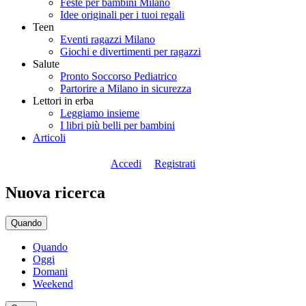
Feste per bambini Milano
Idee originali per i tuoi regali
Teen
Eventi ragazzi Milano
Giochi e divertimenti per ragazzi
Salute
Pronto Soccorso Pediatrico
Partorire a Milano in sicurezza
Lettori in erba
Leggiamo insieme
I libri più belli per bambini
Articoli
Accedi
Registrati
Nuova ricerca
Quando
Quando
Oggi
Domani
Weekend