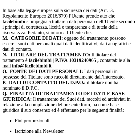
In base alla legge europea sulla sicurezza dei dati (Art.13,
Regolamento Europeo 2016/679) l’Utente prende atto che
facilebimbi
si impegna a trattare i dati personali dell’Utente secondo
i principi di correttezza, liceità e trasparenza e di tutela della
riservatezza. Pertanto, si informa l’Utente che:
M.
CATEGORIE DI DATI:
oggetto del trattamento possono
essere i suoi dati personali quali dati identificativi, dati anagrafici e
dati di contatto.
N.
TITOLARE DEL TRATTAMENTO:
Il titolare del
trattamento è
facilebimbi | P.IVA 10319240965 ,
contattabile alla
mail
info@facilebimbi.it
O.
FONTE DEI DATI PERSONALI:
I dati personali in
possesso del Titolare sono raccolti direttamente dall’interessato.
P.
DATI DI CONTATTO DEL D.P.O.:
il titolare non ha
nominato il D.P.O.
Q.
FINALITÀ DI TRATTAMENTO DEI DATI E BASE
GIURIDICA:
Il trattamento dei Suoi dati, raccolti ed archiviati in
relazione alla compilazione del presente form, ha come base
giuridica il suo consenso ed è effettuato per le seguenti finalità:
Fini promozionali
Iscrizione alla Newsletter