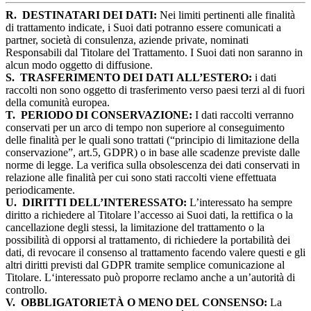
R.
DESTINATARI DEI DATI:
Nei limiti pertinenti alle finalità
di trattamento indicate, i Suoi dati potranno essere comunicati a
partner, società di consulenza, aziende private, nominati
Responsabili dal Titolare del Trattamento. I Suoi dati non saranno in
alcun modo oggetto di diffusione.
S.
TRASFERIMENTO DEI DATI ALL’ESTERO:
i dati
raccolti non sono oggetto di trasferimento verso paesi terzi al di fuori
della comunità europea.
T.
PERIODO DI CONSERVAZIONE:
I dati raccolti verranno
conservati per un arco di tempo non superiore al conseguimento
delle finalità per le quali sono trattati (“principio di limitazione della
conservazione”, art.5, GDPR) o in base alle scadenze previste dalle
norme di legge. La verifica sulla obsolescenza dei dati conservati in
relazione alle finalità per cui sono stati raccolti viene effettuata
periodicamente.
U.
DIRITTI DELL’INTERESSATO:
L’interessato ha sempre
diritto a richiedere al Titolare l’accesso ai Suoi dati, la rettifica o la
cancellazione degli stessi, la limitazione del trattamento o la
possibilità di opporsi al trattamento, di richiedere la portabilità dei
dati, di revocare il consenso al trattamento facendo valere questi e gli
altri diritti previsti dal GDPR tramite semplice comunicazione al
Titolare. L‘interessato può proporre reclamo anche a un’autorità di
controllo.
V.
OBBLIGATORIETÀ O MENO DEL CONSENSO:
La