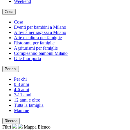
Weekend
Cosa
Cosa
Eventi per bambini a Milano
Attività per ragazzi a Milano
Arte e cultura per famiglie
Ristoranti per famiglie
Agriturismi per famiglie
Compleanno bambini Milano
Gite fuoriporta
Per chi
Per chi
0-3 anni
4-6 anni
7-11 anni
12 anni e oltre
Tutta la famiglia
Mamme
Ricerca
Filtri
Mappa
Elenco