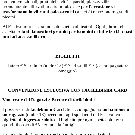
non convenzionali, punti della città - parchi, piazze, ville -
normalmente utilizzati in altro modo, che
per l'occasione si
trasformano in vibranti palcoscenici
capaci di emozionare grandi e
piccini.
Al Festival non ci saranno solo spettacoli teatrali. Ogni giorno ci
aspettano
tanti laboratori gratuiti per bambini di tutte le età, quasi
tutti ad accesso libero.
BIGLIETTI
Intero € 5 | ridotto (under 18) € 3 | disabili € 3 (accompagnatore
omaggio)
CONVENZIONE ESCLUSIVA CON FACILEBIMBI CARD
Vimercate dei Ragazzi è Partner di facilebimbi.
I possessori di
facilebimbi Card
che accompagnano
un bambino o
un ragazzo
(under 18) accedono agli spettacoli del Festival con
biglietto di
ingresso ridotto
. Il biglietto per ogni spettacolo avrà
quindi il costo di €3 per tutta la famiglia.
La facilebimbi Card è
gratuita
per chi si iscrive sul sito di