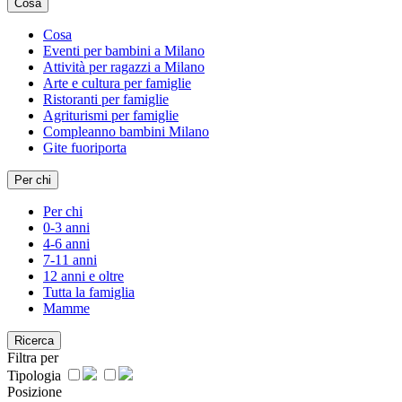
Cosa
Cosa
Eventi per bambini a Milano
Attività per ragazzi a Milano
Arte e cultura per famiglie
Ristoranti per famiglie
Agriturismi per famiglie
Compleanno bambini Milano
Gite fuoriporta
Per chi
Per chi
0-3 anni
4-6 anni
7-11 anni
12 anni e oltre
Tutta la famiglia
Mamme
Ricerca
Filtra per
Tipologia
Posizione