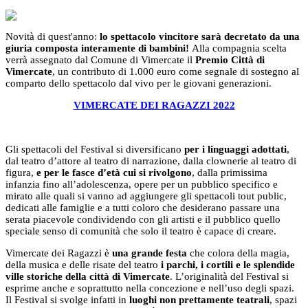
Novità di quest'anno:
lo spettacolo vincitore sarà decretato
da una
giuria composta interamente di bambini!
Alla compagnia scelta
verrà assegnato dal Comune di Vimercate il
Premio Città di
Vimercate
, un contributo di 1.000 euro come segnale di sostegno al
comparto dello spettacolo dal vivo per le giovani generazioni.
VIMERCATE DEI RAGAZZI 2022
Gli spettacoli del Festival si diversificano
per i linguaggi adottati
,
dal teatro d’attore al teatro di narrazione, dalla clownerie al teatro di
figura,
e per
le fasce d’età cui si rivolgono
, dalla primissima
infanzia fino all’adolescenza, opere per un pubblico specifico e
mirato alle quali si vanno ad aggiungere gli spettacoli tout public,
dedicati alle famiglie e a tutti coloro che desiderano passare una
serata piacevole condividendo con gli artisti e il pubblico quello
speciale senso di comunità che solo il teatro è capace di creare.
Vimercate dei Ragazzi è
una grande festa
che colora della magia,
della musica e delle risate del teatro
i parchi, i cortili e le splendide
ville storiche della città di Vimercate
. L’originalità del Festival si
esprime anche e soprattutto nella concezione e nell’uso degli spazi.
Il Festival
si svolge infatti in
luoghi non prettamente teatrali
, spazi