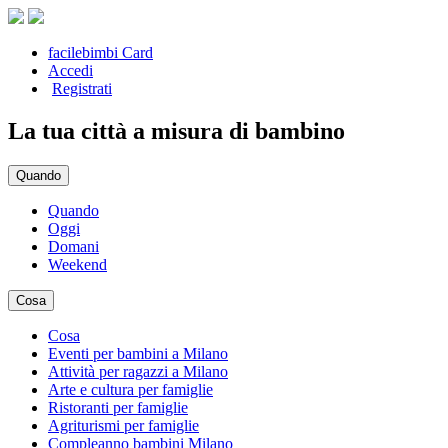
facilebimbi Card
Accedi
Registrati
La tua città a misura di bambino
Quando
Quando
Oggi
Domani
Weekend
Cosa
Cosa
Eventi per bambini a Milano
Attività per ragazzi a Milano
Arte e cultura per famiglie
Ristoranti per famiglie
Agriturismi per famiglie
Compleanno bambini Milano