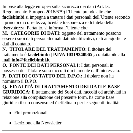
In base alla legge europea sulla sicurezza dei dati (Art.13,
Regolamento Europeo 2016/679) l’Utente prende atto che
facilebimbi
si impegna a trattare i dati personali dell’Utente secondo
i principi di correttezza, liceità e trasparenza e di tutela della
riservatezza. Pertanto, si informa l’Utente che:
M.
CATEGORIE DI DATI:
oggetto del trattamento possono
essere i suoi dati personali quali dati identificativi, dati anagrafici e
dati di contatto.
N.
TITOLARE DEL TRATTAMENTO:
Il titolare del
trattamento è
facilebimbi | P.IVA 10319240965 ,
contattabile alla
mail
info@facilebimbi.it
O.
FONTE DEI DATI PERSONALI:
I dati personali in
possesso del Titolare sono raccolti direttamente dall’interessato.
P.
DATI DI CONTATTO DEL D.P.O.:
il titolare non ha
nominato il D.P.O.
Q.
FINALITÀ DI TRATTAMENTO DEI DATI E BASE
GIURIDICA:
Il trattamento dei Suoi dati, raccolti ed archiviati in
relazione alla compilazione del presente form, ha come base
giuridica il suo consenso ed è effettuato per le seguenti finalità:
Fini promozionali
Iscrizione alla Newsletter