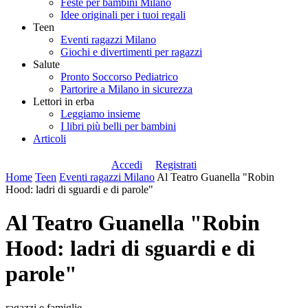
Feste per bambini Milano
Idee originali per i tuoi regali
Teen
Eventi ragazzi Milano
Giochi e divertimenti per ragazzi
Salute
Pronto Soccorso Pediatrico
Partorire a Milano in sicurezza
Lettori in erba
Leggiamo insieme
I libri più belli per bambini
Articoli
Accedi
Registrati
Home
Teen
Eventi ragazzi Milano
Al Teatro Guanella "Robin
Hood: ladri di sguardi e di parole"
Al Teatro Guanella "Robin
Hood: ladri di sguardi e di
parole"
ragazzi e famiglie