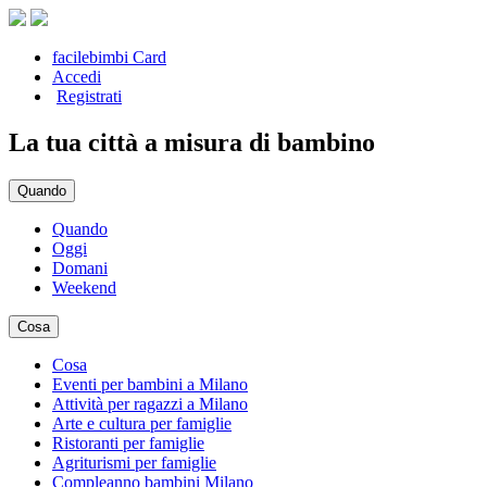
facilebimbi Card
Accedi
Registrati
La tua città a misura di bambino
Quando
Quando
Oggi
Domani
Weekend
Cosa
Cosa
Eventi per bambini a Milano
Attività per ragazzi a Milano
Arte e cultura per famiglie
Ristoranti per famiglie
Agriturismi per famiglie
Compleanno bambini Milano