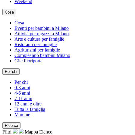
Weekend
Cosa
Cosa
Eventi per bambini a Milano
Attività per ragazzi a Milano
Arte e cultura per famiglie
Ristoranti per famiglie
Agriturismi per famiglie
Compleanno bambini Milano
Gite fuoriporta
Per chi
Per chi
0-3 anni
4-6 anni
7-11 anni
12 anni e oltre
Tutta la famiglia
Mamme
Ricerca
Filtri
Mappa
Elenco