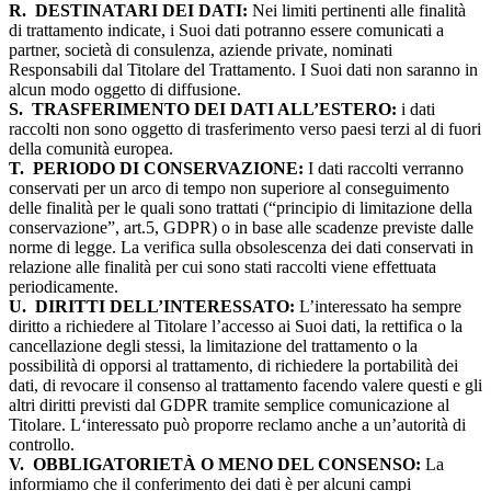
R.
DESTINATARI DEI DATI:
Nei limiti pertinenti alle finalità
di trattamento indicate, i Suoi dati potranno essere comunicati a
partner, società di consulenza, aziende private, nominati
Responsabili dal Titolare del Trattamento. I Suoi dati non saranno in
alcun modo oggetto di diffusione.
S.
TRASFERIMENTO DEI DATI ALL’ESTERO:
i dati
raccolti non sono oggetto di trasferimento verso paesi terzi al di fuori
della comunità europea.
T.
PERIODO DI CONSERVAZIONE:
I dati raccolti verranno
conservati per un arco di tempo non superiore al conseguimento
delle finalità per le quali sono trattati (“principio di limitazione della
conservazione”, art.5, GDPR) o in base alle scadenze previste dalle
norme di legge. La verifica sulla obsolescenza dei dati conservati in
relazione alle finalità per cui sono stati raccolti viene effettuata
periodicamente.
U.
DIRITTI DELL’INTERESSATO:
L’interessato ha sempre
diritto a richiedere al Titolare l’accesso ai Suoi dati, la rettifica o la
cancellazione degli stessi, la limitazione del trattamento o la
possibilità di opporsi al trattamento, di richiedere la portabilità dei
dati, di revocare il consenso al trattamento facendo valere questi e gli
altri diritti previsti dal GDPR tramite semplice comunicazione al
Titolare. L‘interessato può proporre reclamo anche a un’autorità di
controllo.
V.
OBBLIGATORIETÀ O MENO DEL CONSENSO:
La
informiamo che il conferimento dei dati è per alcuni campi