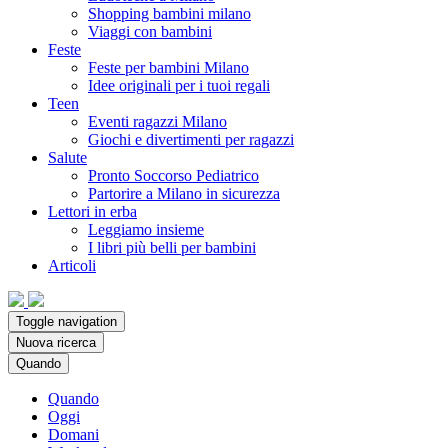
Shopping bambini milano
Viaggi con bambini
Feste
Feste per bambini Milano
Idee originali per i tuoi regali
Teen
Eventi ragazzi Milano
Giochi e divertimenti per ragazzi
Salute
Pronto Soccorso Pediatrico
Partorire a Milano in sicurezza
Lettori in erba
Leggiamo insieme
I libri più belli per bambini
Articoli
Toggle navigation
Nuova ricerca
Quando
Quando
Oggi
Domani