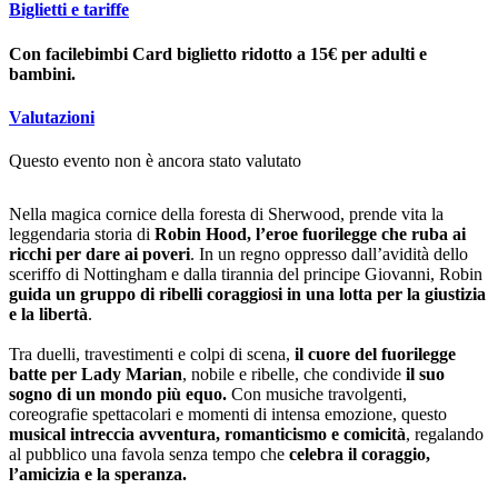
Biglietti e tariffe
Con facilebimbi Card biglietto ridotto a 15€ per adulti e
bambini.
Valutazioni
Questo evento non è ancora stato valutato
Nella magica cornice della foresta di Sherwood, prende vita la
leggendaria storia di
Robin Hood, l’eroe fuorilegge che ruba ai
ricchi per dare ai poveri
. In un regno oppresso dall’avidità dello
sceriffo di Nottingham e dalla tirannia del principe Giovanni, Robin
guida un gruppo di ribelli coraggiosi in una lotta per la giustizia
e la libertà
.
Tra duelli, travestimenti e colpi di scena,
il cuore del fuorilegge
batte per Lady Marian
, nobile e ribelle, che condivide
il suo
sogno di un mondo più equo.
Con musiche travolgenti,
coreografie spettacolari e momenti di intensa emozione, questo
musical intreccia avventura, romanticismo e comicità
, regalando
al pubblico una favola senza tempo che
celebra il coraggio,
l’amicizia e la speranza.