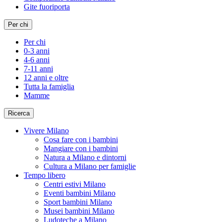
Gite fuoriporta
Per chi
Per chi
0-3 anni
4-6 anni
7-11 anni
12 anni e oltre
Tutta la famiglia
Mamme
Ricerca
Vivere Milano
Cosa fare con i bambini
Mangiare con i bambini
Natura a Milano e dintorni
Cultura a Milano per famiglie
Tempo libero
Centri estivi Milano
Eventi bambini Milano
Sport bambini Milano
Musei bambini Milano
Ludoteche a Milano