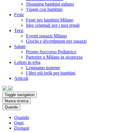
Shopping bambini milano
Viaggi con bambini
Feste
Feste per bambini Milano
Idee originali per i tuoi regali
Teen
Eventi ragazzi Milano
Giochi e divertimenti per ragazzi
Salute
Pronto Soccorso Pediatrico
Partorire a Milano in sicurezza
Lettori in erba
Leggiamo insieme
I libri più belli per bambini
Articoli
Toggle navigation
Nuova ricerca
Quando
Quando
Oggi
Domani