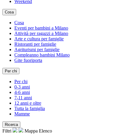
Weekend
Cosa
Cosa
Eventi per bambini a Milano
Attività per ragazzi a Milano
Arte e cultura per famiglie
Ristoranti per famiglie
Agriturismi per famiglie
Compleanno bambini Milano
Gite fuoriporta
Per chi
Per chi
0-3 anni
4-6 anni
7-11 anni
12 anni e oltre
Tutta la famiglia
Mamme
Ricerca
Filtri
Mappa
Elenco