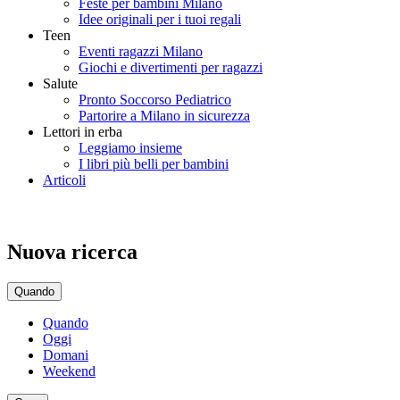
Feste per bambini Milano
Idee originali per i tuoi regali
Teen
Eventi ragazzi Milano
Giochi e divertimenti per ragazzi
Salute
Pronto Soccorso Pediatrico
Partorire a Milano in sicurezza
Lettori in erba
Leggiamo insieme
I libri più belli per bambini
Articoli
Nuova ricerca
Quando
Quando
Oggi
Domani
Weekend