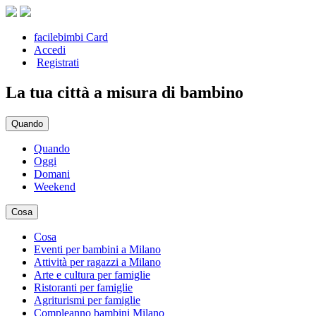
facilebimbi Card
Accedi
Registrati
La tua città a misura di bambino
Quando
Quando
Oggi
Domani
Weekend
Cosa
Cosa
Eventi per bambini a Milano
Attività per ragazzi a Milano
Arte e cultura per famiglie
Ristoranti per famiglie
Agriturismi per famiglie
Compleanno bambini Milano