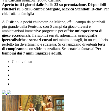
Via Cascina Manzola, 20046 Cisliano
Aperto tutti i giorni dalle 9 alle 23 su prenotazione. Disponibili
riflettori su 3 dei 6 campi: Stargate, Mexica Standoff, D-day.
Per
chi: Tutta la famiglia
A Cisliano, a pochi chilometri da Milano, c'è il campo da paintball
più grande della Penisola, con 6 campi da gioco diversi e
ambientazioni immersive progettate per offrire
un’esperienza di
gioco eccezionale
, fra scontri serrati, adrenalina,
scenografie
iperrealistiche
e
scenari curati
nei minimi dettagli, in un equilibrio
perfetto tra divertimento e strategia.
Si organizzano divertenti
feste
di compleanno
con sfide mozzafiato. Scatenate la fantasia!
Per
bambini dai 7 anni, ragazzi e adulti.
Condividi su