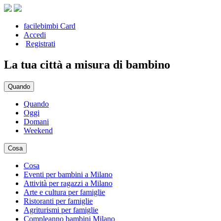
facilebimbi Card
Accedi
Registrati
La tua città a misura di bambino
Quando
Quando
Oggi
Domani
Weekend
Cosa
Cosa
Eventi per bambini a Milano
Attività per ragazzi a Milano
Arte e cultura per famiglie
Ristoranti per famiglie
Agriturismi per famiglie
Compleanno bambini Milano