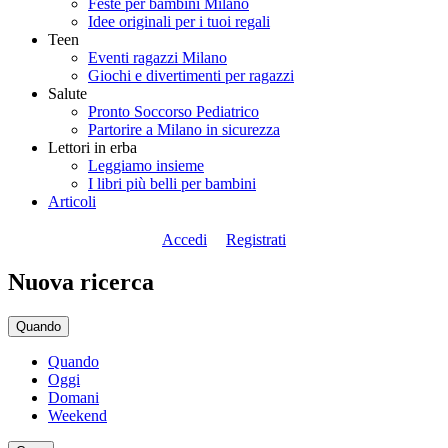
Feste per bambini Milano
Idee originali per i tuoi regali
Teen
Eventi ragazzi Milano
Giochi e divertimenti per ragazzi
Salute
Pronto Soccorso Pediatrico
Partorire a Milano in sicurezza
Lettori in erba
Leggiamo insieme
I libri più belli per bambini
Articoli
Accedi
Registrati
Nuova ricerca
Quando
Quando
Oggi
Domani
Weekend