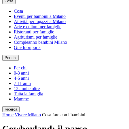
Cosa
Cosa
Eventi per bambini a Milano
Attività per ragazzi a Milano
Arte e cultura per famiglie
Ristoranti per famiglie
Agriturismi per famiglie
Compleanno bambini Milano
Gite fuoriporta
Per chi
Per chi
0-3 anni
4-6 anni
7-11 anni
12 anni e oltre
Tutta la famiglia
Mamme
Ricerca
Home
Vivere Milano
Cosa fare con i bambini
Cowboyland: il parco