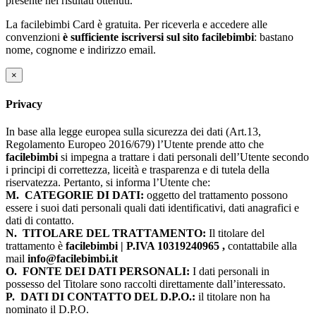
presente nei risultati ottenuti.
La facilebimbi Card è gratuita. Per riceverla e accedere alle
convenzioni
è sufficiente iscriversi sul sito facilebimbi
: bastano
nome, cognome e indirizzo email.
×
Privacy
In base alla legge europea sulla sicurezza dei dati (Art.13,
Regolamento Europeo 2016/679) l’Utente prende atto che
facilebimbi
si impegna a trattare i dati personali dell’Utente secondo
i principi di correttezza, liceità e trasparenza e di tutela della
riservatezza. Pertanto, si informa l’Utente che:
M.
CATEGORIE DI DATI:
oggetto del trattamento possono
essere i suoi dati personali quali dati identificativi, dati anagrafici e
dati di contatto.
N.
TITOLARE DEL TRATTAMENTO:
Il titolare del
trattamento è
facilebimbi | P.IVA 10319240965 ,
contattabile alla
mail
info@facilebimbi.it
O.
FONTE DEI DATI PERSONALI:
I dati personali in
possesso del Titolare sono raccolti direttamente dall’interessato.
P.
DATI DI CONTATTO DEL D.P.O.:
il titolare non ha
nominato il D.P.O.