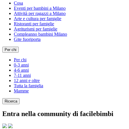
Cosa
Eventi per bambini a Milano
Attività per ragazzi a Milano
Arte e cultura per famiglie
Ristoranti per famiglie
Agriturismi per famiglie
Compleanno bambini Milano
Gite fuoriporta
Per chi
Per chi
0-3 anni
4-6 anni
7-11 anni
12 anni e oltre
Tutta la famiglia
Mamme
Ricerca
Entra nella community di facilebimbi