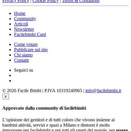
Privacy Policy
|
Cookie Policy
|
Terms & Conditions
Home
Community
Articoli
Newsletter
Facilebimbi Card
Come votare
Pubblicare sul sito
Chi siamo
Contatti
Seguici su
© 2026 Facile Bimbi | P.IVA 10319240965 |
info@facilebimbi.it
x
Approvato dalla community di facilebimbi
L’opinione dei genitori e di tutti coloro che vivono insieme ai
bambini attività, servizi e spazi a Milano e dintorni è molto
importante per facilebimbi e per tutti gli utenti del portale, per
essere