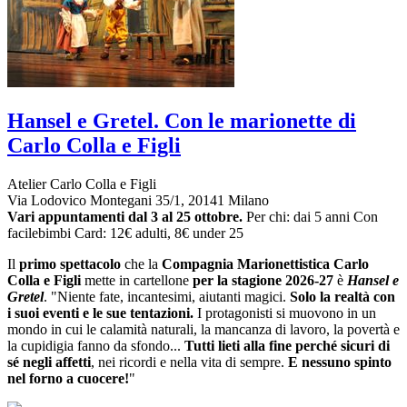
Hansel e Gretel. Con le marionette di
Carlo Colla e Figli
Atelier Carlo Colla e Figli
Via Lodovico Montegani 35/1, 20141 Milano
Vari appuntamenti dal 3 al 25 ottobre.
Per chi: dai 5 anni
Con
facilebimbi Card: 12€ adulti, 8€ under 25
Il
primo spettacolo
che la
Compagnia Marionettistica Carlo
Colla e Figli
mette in cartellone
per la stagione 2026-27
è
Hansel e
Gretel
. "Niente fate, incantesimi, aiutanti magici.
Solo la realtà con
i suoi eventi e le sue tentazioni.
I protagonisti si muovono in un
mondo in cui le calamità naturali, la mancanza di lavoro, la povertà e
la cupidigia fanno da sfondo...
Tutti lieti alla fine perché sicuri di
sé negli affetti
, nei ricordi e nella vita di sempre.
E nessuno spinto
nel forno a cuocere!
"