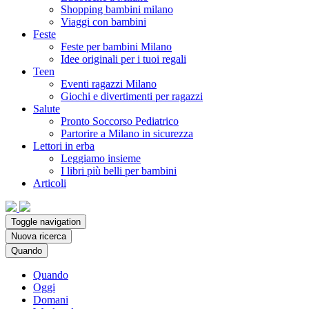
Shopping bambini milano
Viaggi con bambini
Feste
Feste per bambini Milano
Idee originali per i tuoi regali
Teen
Eventi ragazzi Milano
Giochi e divertimenti per ragazzi
Salute
Pronto Soccorso Pediatrico
Partorire a Milano in sicurezza
Lettori in erba
Leggiamo insieme
I libri più belli per bambini
Articoli
Toggle navigation
Nuova ricerca
Quando
Quando
Oggi
Domani