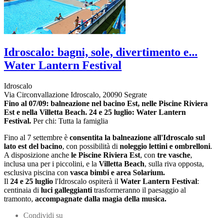
Idroscalo: bagni, sole, divertimento e...
Water Lantern Festival
Idroscalo
Via Circonvallazione Idroscalo, 20090 Segrate
Fino al 07/09:
balneazione nel bacino Est, nelle Piscine Riviera
Est e nella Villetta Beach.
24 e
25 luglio:
Water Lantern
Festival.
Per chi: Tutta la famiglia
Fino al 7 settembre è
consentita la balneazione all'Idroscalo
sul
lato
est del bacino
, con possibilità di
noleggio lettini e ombrelloni
.
A disposizione anche
le Piscine Riviera Est
, con
tre vasche
,
inclusa una per i piccolini,
e la
Villetta Beach
, sulla riva opposta,
esclusiva piscina con
vasca bimbi e area Solarium.
Il
24 e 25 luglio
l'Idroscalo ospiterà il
Water Lantern Festival
:
centinaia di
luci galleggianti
trasformeranno il paesaggio al
tramonto,
accompagnate dalla magia della musica.
Condividi su