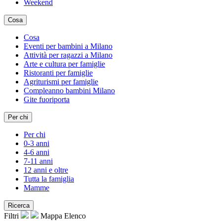
Weekend
Cosa
Cosa
Eventi per bambini a Milano
Attività per ragazzi a Milano
Arte e cultura per famiglie
Ristoranti per famiglie
Agriturismi per famiglie
Compleanno bambini Milano
Gite fuoriporta
Per chi
Per chi
0-3 anni
4-6 anni
7-11 anni
12 anni e oltre
Tutta la famiglia
Mamme
Ricerca
Filtri
Mappa
Elenco