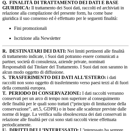
Q.
FINALITÀ DI TRATTAMENTO DEI DATI E BASE
GIURIDICA:
Il trattamento dei Suoi dati, raccolti ed archiviati in
relazione alla compilazione del presente form, ha come base
giuridica il suo consenso ed è effettuato per le seguenti finalità:
Fini promozionali
Iscrizione alla Newsletter
R.
DESTINATARI DEI DATI:
Nei limiti pertinenti alle finalità
di trattamento indicate, i Suoi dati potranno essere comunicati a
partner, società di consulenza, aziende private, nominati
Responsabili dal Titolare del Trattamento. I Suoi dati non saranno in
alcun modo oggetto di diffusione.
S.
TRASFERIMENTO DEI DATI ALL’ESTERO:
i dati
raccolti non sono oggetto di trasferimento verso paesi terzi al di fuori
della comunità europea.
T.
PERIODO DI CONSERVAZIONE:
I dati raccolti verranno
conservati per un arco di tempo non superiore al conseguimento
delle finalità per le quali sono trattati (“principio di limitazione della
conservazione”, art.5, GDPR) o in base alle scadenze previste dalle
norme di legge. La verifica sulla obsolescenza dei dati conservati in
relazione alle finalità per cui sono stati raccolti viene effettuata
periodicamente.
U.
DIRITTI DELL’INTERESSATO:
L’interessato ha sempre