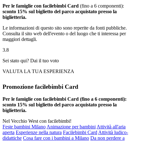
Per le famiglie con facilebimbi Card
(fino a 6 componenti):
sconto 15%
sul biglietto del parco acquistato presso la
biglietteria.
Le informazioni di questo sito sono reperite da fonti pubbliche.
Consulta il sito web dell'evento o del luogo che ti interessa per
maggiori dettagli.
3.8
Sei stato qui? Dai il tuo voto
VALUTA LA TUA ESPERIENZA
Promozione facilebimbi Card
Per le famiglie con facilebimbi Card (fino a 6 componenti):
sconto 15% sul biglietto del parco acquistato presso la
biglietteria.
Nel Vecchio West con facilebimbi!
Feste bambini Milano
Animazione per bambini
Attività all'aria
aperta
Esperienze nella natura
Facilebimbi Card
Attività ludico-
didattiche
Cosa fare con i bambini a Milano
Da non perdere a