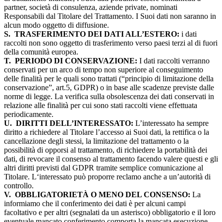
partner, società di consulenza, aziende private, nominati
Responsabili dal Titolare del Trattamento. I Suoi dati non saranno in
alcun modo oggetto di diffusione.
S.
TRASFERIMENTO DEI DATI ALL’ESTERO:
i dati
raccolti non sono oggetto di trasferimento verso paesi terzi al di fuori
della comunità europea.
T.
PERIODO DI CONSERVAZIONE:
I dati raccolti verranno
conservati per un arco di tempo non superiore al conseguimento
delle finalità per le quali sono trattati (“principio di limitazione della
conservazione”, art.5, GDPR) o in base alle scadenze previste dalle
norme di legge. La verifica sulla obsolescenza dei dati conservati in
relazione alle finalità per cui sono stati raccolti viene effettuata
periodicamente.
U.
DIRITTI DELL’INTERESSATO:
L’interessato ha sempre
diritto a richiedere al Titolare l’accesso ai Suoi dati, la rettifica o la
cancellazione degli stessi, la limitazione del trattamento o la
possibilità di opporsi al trattamento, di richiedere la portabilità dei
dati, di revocare il consenso al trattamento facendo valere questi e gli
altri diritti previsti dal GDPR tramite semplice comunicazione al
Titolare. L‘interessato può proporre reclamo anche a un’autorità di
controllo.
V.
OBBLIGATORIETÀ O MENO DEL CONSENSO:
La
informiamo che il conferimento dei dati è per alcuni campi
facoltativo e per altri (segnalati da un asterisco) obbligatorio e il loro
eventuale mancato conferimento comporta la mancata esecuzione