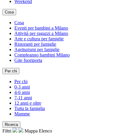
Weekend
Cosa
Cosa
Eventi per bambini a Milano
Attività per ragazzi a Milano
Arte e cultura per famiglie
Ristoranti per famiglie
Agriturismi per famiglie
Compleanno bambini Milano
Gite fuoriporta
Per chi
Per chi
0-3 anni
4-6 anni
7-11 anni
12 anni e oltre
Tutta la famiglia
Mamme
Ricerca
Filtri
Mappa
Elenco