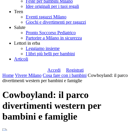
Feste per bambini Milano
Idee originali per i tuoi regali
Teen
Eventi ragazzi Milano
Giochi e divertimenti per ragazzi
Salute
Pronto Soccorso Pediatrico
Partorire a Milano in sicurezza
Lettori in erba
Leggiamo insieme
I libri più belli per bambini
Articoli
Accedi
Registrati
Home
Vivere Milano
Cosa fare con i bambini
Cowboyland: il parco
divertimenti western per bambini e famiglie
Cowboyland: il parco
divertimenti western per
bambini e famiglie