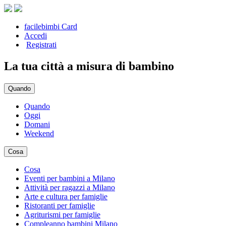
facilebimbi Card
Accedi
Registrati
La tua città a misura di bambino
Quando
Quando
Oggi
Domani
Weekend
Cosa
Cosa
Eventi per bambini a Milano
Attività per ragazzi a Milano
Arte e cultura per famiglie
Ristoranti per famiglie
Agriturismi per famiglie
Compleanno bambini Milano