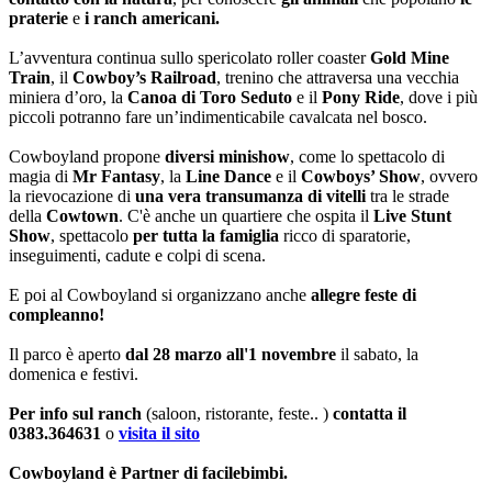
praterie
e
i ranch americani.
L’avventura continua sullo spericolato roller coaster
Gold Mine
Train
, il
Cowboy’s Railroad
, trenino che attraversa una vecchia
miniera d’oro, la
Canoa di Toro Seduto
e il
Pony Ride
, dove i più
piccoli potranno fare un’indimenticabile cavalcata nel bosco.
Cowboyland propone
diversi minishow
, come lo spettacolo di
magia di
Mr Fantasy
, la
Line Dance
e il
Cowboys’ Show
, ovvero
la rievocazione di
una vera transumanza di vitelli
tra le strade
della
Cowtown
. C'è anche un quartiere che ospita il
Live Stunt
Show
, spettacolo
per tutta la famiglia
ricco di sparatorie,
inseguimenti, cadute e colpi di scena.
E poi al Cowboyland si organizzano anche
allegre feste di
compleanno!
Il parco è aperto
dal 28 marzo all'1 novembre
il sabato, la
domenica e festivi.
Per info sul ranch
(saloon, ristorante, feste.. )
contatta il
0383.364631
o
visita il sito
Cowboyland è Partner di facilebimbi.