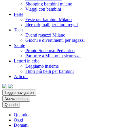
Shopping bambini milano
Viaggi con bambini
Feste
Feste per bambini Milano
Idee originali per i tuoi regali
Teen
Eventi ragazzi Milano
Giochi e divertimenti per ragazzi
Salute
Pronto Soccorso Pediatrico
Partorire a Milano in sicurezza
Lettori in erba
Leggiamo insieme
I libri più belli per bambini
Articoli
Toggle navigation
Nuova ricerca
Quando
Quando
Oggi
Domani