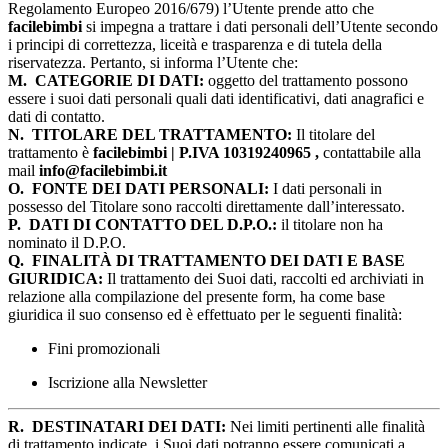
Regolamento Europeo 2016/679) l’Utente prende atto che
facilebimbi
si impegna a trattare i dati personali dell’Utente secondo
i principi di correttezza, liceità e trasparenza e di tutela della
riservatezza. Pertanto, si informa l’Utente che:
M.
CATEGORIE DI DATI:
oggetto del trattamento possono
essere i suoi dati personali quali dati identificativi, dati anagrafici e
dati di contatto.
N.
TITOLARE DEL TRATTAMENTO:
Il titolare del
trattamento è
facilebimbi | P.IVA 10319240965 ,
contattabile alla
mail
info@facilebimbi.it
O.
FONTE DEI DATI PERSONALI:
I dati personali in
possesso del Titolare sono raccolti direttamente dall’interessato.
P.
DATI DI CONTATTO DEL D.P.O.:
il titolare non ha
nominato il D.P.O.
Q.
FINALITÀ DI TRATTAMENTO DEI DATI E BASE
GIURIDICA:
Il trattamento dei Suoi dati, raccolti ed archiviati in
relazione alla compilazione del presente form, ha come base
giuridica il suo consenso ed è effettuato per le seguenti finalità:
Fini promozionali
Iscrizione alla Newsletter
R.
DESTINATARI DEI DATI:
Nei limiti pertinenti alle finalità
di trattamento indicate, i Suoi dati potranno essere comunicati a