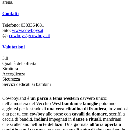
arena.
Contatti
Telefono: 0383364631
Sito:
www.cowboys.it
@:
cowboys@cowboys.it
Valutazioni
3.8
Qualità dell'offerta
Struttura
Accoglienza
Sicurezza
Servizi dedicati ai bambini
Cowboyland è
un parco a tema western
davvero unico:
nell’atmosfera del Vecchio West
bambini e famiglie
potranno
aggirarsi per le strade di
una vera cittadina di frontiera
, trovandosi
a tu per tu con
cowboy
alle prese con
cavalli da domare
, sceriffi a
caccia di banditi,
indiani
impegnati
in
danze e rituali
, mandriani
che si allenano nell’
arte del lazo
. Una giornata
all’aria aperta a
contatto con la natura
, per conoscere
gli animali
che popolano
le