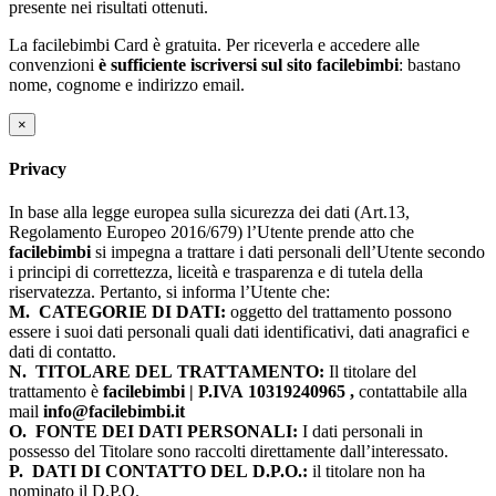
presente nei risultati ottenuti.
La facilebimbi Card è gratuita. Per riceverla e accedere alle
convenzioni
è sufficiente iscriversi sul sito facilebimbi
: bastano
nome, cognome e indirizzo email.
×
Privacy
In base alla legge europea sulla sicurezza dei dati (Art.13,
Regolamento Europeo 2016/679) l’Utente prende atto che
facilebimbi
si impegna a trattare i dati personali dell’Utente secondo
i principi di correttezza, liceità e trasparenza e di tutela della
riservatezza. Pertanto, si informa l’Utente che:
M.
CATEGORIE DI DATI:
oggetto del trattamento possono
essere i suoi dati personali quali dati identificativi, dati anagrafici e
dati di contatto.
N.
TITOLARE DEL TRATTAMENTO:
Il titolare del
trattamento è
facilebimbi | P.IVA 10319240965 ,
contattabile alla
mail
info@facilebimbi.it
O.
FONTE DEI DATI PERSONALI:
I dati personali in
possesso del Titolare sono raccolti direttamente dall’interessato.
P.
DATI DI CONTATTO DEL D.P.O.:
il titolare non ha
nominato il D.P.O.