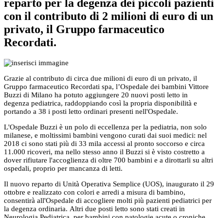
reparto per la degenza dei piccoli pazienti
con il contributo di 2 milioni di euro di un
privato, il Gruppo farmaceutico
Recordati.
Grazie al contributo di circa due milioni di euro di un privato, il
Gruppo farmaceutico Recordati spa, l’Ospedale dei bambini Vittore
Buzzi di Milano ha potuto aggiungere 20 nuovi posti letto in
degenza pediatrica, raddoppiando così la propria disponibilità e
portando a 38 i posti letto ordinari presenti nell'Ospedale.
L'Ospedale Buzzi è un polo di eccellenza per la pediatria, non solo
milanese, e moltissimi bambini vengono curati dai suoi medici: nel
2018 ci sono stati più di 33 mila accessi al pronto soccorso e circa
11.000 ricoveri, ma nello stesso anno il Buzzi si è visto costretto a
dover rifiutare l'accoglienza di oltre 700 bambini e a dirottarli su altri
ospedali, proprio per mancanza di letti.
Il nuovo reparto di Unità Operativa Semplice (UOS), inaugurato il 29
ottobre e realizzato con colori e arredi a misura di bambino,
consentirà all'Ospedale di accogliere molti più pazienti pediatrici per
la degenza ordinaria. Altri due posti letto sono stati creati in
Neurologia Pediatrica,
per bambini con patologie acute o croniche,