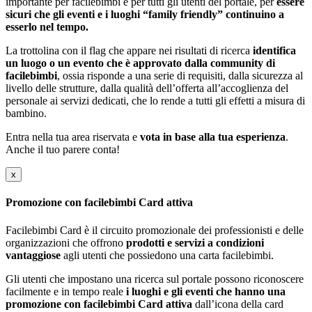
importante per facilebimbi e per tutti gli utenti del portale, per
essere
sicuri che gli eventi e i luoghi “family friendly” continuino a
esserlo nel tempo.
La trottolina con il flag che appare nei risultati di ricerca
identifica
un luogo o un evento che è approvato dalla community di
facilebimbi
, ossia risponde a una serie di requisiti, dalla sicurezza al
livello delle strutture, dalla qualità dell’offerta all’accoglienza del
personale ai servizi dedicati, che lo rende a tutti gli effetti a misura di
bambino.
Entra nella tua area riservata e
vota in base alla tua esperienza
.
Anche il tuo parere conta!
x
Promozione con facilebimbi Card attiva
Facilebimbi Card è il circuito promozionale dei professionisti e delle
organizzazioni che offrono
prodotti e servizi a condizioni
vantaggiose
agli utenti che possiedono una carta facilebimbi.
Gli utenti che impostano una ricerca sul portale possono riconoscere
facilmente e in tempo reale
i luoghi e gli eventi che hanno una
promozione con facilebimbi Card attiva
dall’icona della card