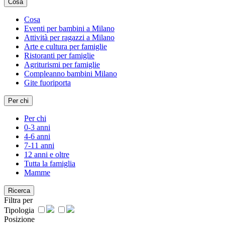
Cosa
Cosa
Eventi per bambini a Milano
Attività per ragazzi a Milano
Arte e cultura per famiglie
Ristoranti per famiglie
Agriturismi per famiglie
Compleanno bambini Milano
Gite fuoriporta
Per chi
Per chi
0-3 anni
4-6 anni
7-11 anni
12 anni e oltre
Tutta la famiglia
Mamme
Ricerca
Filtra per
Tipologia
Posizione