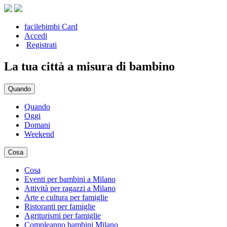
facilebimbi Card
Accedi
Registrati
La tua città a misura di bambino
Quando
Quando
Oggi
Domani
Weekend
Cosa
Cosa
Eventi per bambini a Milano
Attività per ragazzi a Milano
Arte e cultura per famiglie
Ristoranti per famiglie
Agriturismi per famiglie
Compleanno bambini Milano