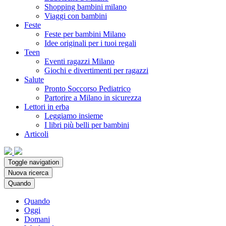
Shopping bambini milano
Viaggi con bambini
Feste
Feste per bambini Milano
Idee originali per i tuoi regali
Teen
Eventi ragazzi Milano
Giochi e divertimenti per ragazzi
Salute
Pronto Soccorso Pediatrico
Partorire a Milano in sicurezza
Lettori in erba
Leggiamo insieme
I libri più belli per bambini
Articoli
Toggle navigation
Nuova ricerca
Quando
Quando
Oggi
Domani