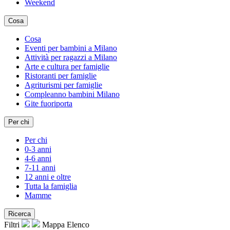
Weekend
Cosa
Cosa
Eventi per bambini a Milano
Attività per ragazzi a Milano
Arte e cultura per famiglie
Ristoranti per famiglie
Agriturismi per famiglie
Compleanno bambini Milano
Gite fuoriporta
Per chi
Per chi
0-3 anni
4-6 anni
7-11 anni
12 anni e oltre
Tutta la famiglia
Mamme
Ricerca
Filtri
Mappa
Elenco