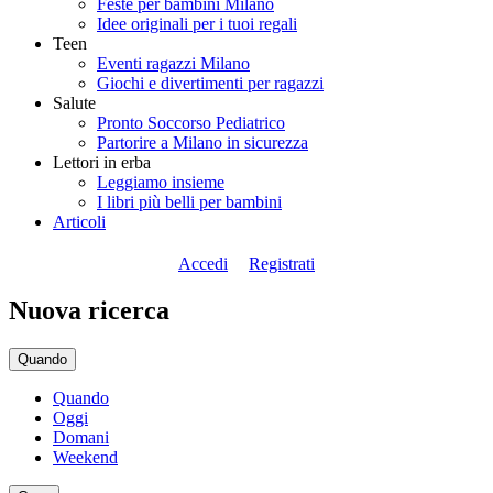
Feste per bambini Milano
Idee originali per i tuoi regali
Teen
Eventi ragazzi Milano
Giochi e divertimenti per ragazzi
Salute
Pronto Soccorso Pediatrico
Partorire a Milano in sicurezza
Lettori in erba
Leggiamo insieme
I libri più belli per bambini
Articoli
Accedi
Registrati
Nuova ricerca
Quando
Quando
Oggi
Domani
Weekend