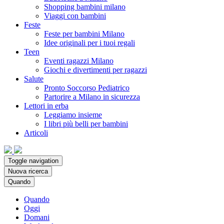
Shopping bambini milano
Viaggi con bambini
Feste
Feste per bambini Milano
Idee originali per i tuoi regali
Teen
Eventi ragazzi Milano
Giochi e divertimenti per ragazzi
Salute
Pronto Soccorso Pediatrico
Partorire a Milano in sicurezza
Lettori in erba
Leggiamo insieme
I libri più belli per bambini
Articoli
Toggle navigation
Nuova ricerca
Quando
Quando
Oggi
Domani