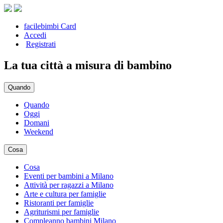
facilebimbi Card
Accedi
Registrati
La tua città a misura di bambino
Quando
Quando
Oggi
Domani
Weekend
Cosa
Cosa
Eventi per bambini a Milano
Attività per ragazzi a Milano
Arte e cultura per famiglie
Ristoranti per famiglie
Agriturismi per famiglie
Compleanno bambini Milano