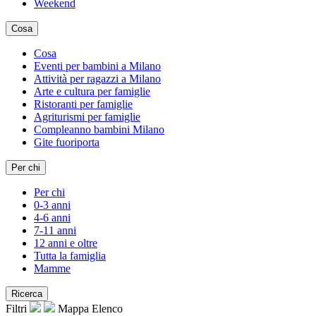
Weekend
Cosa
Cosa
Eventi per bambini a Milano
Attività per ragazzi a Milano
Arte e cultura per famiglie
Ristoranti per famiglie
Agriturismi per famiglie
Compleanno bambini Milano
Gite fuoriporta
Per chi
Per chi
0-3 anni
4-6 anni
7-11 anni
12 anni e oltre
Tutta la famiglia
Mamme
Ricerca
Filtri
Mappa
Elenco