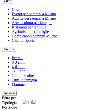
Cosa
Cosa
Eventi per bambini a Milano
Attività per ragazzi a Milano
Arte e cultura per famiglie
Ristoranti per famiglie
Agriturismi per famiglie
Compleanno bambini Milano
Gite fuoriporta
Per chi
Per chi
0-3 anni
4-6 anni
7-11 anni
12 anni e oltre
Tutta la famiglia
Mamme
Ricerca
Filtra per
Tipologia
Posizione