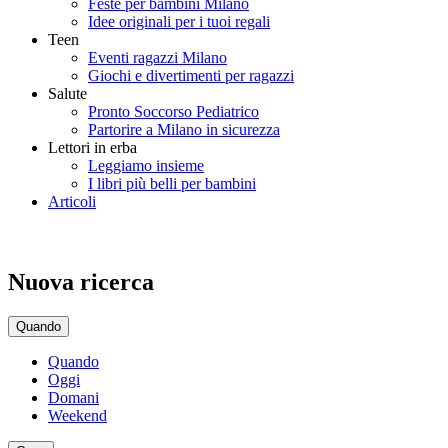
Feste per bambini Milano
Idee originali per i tuoi regali
Teen
Eventi ragazzi Milano
Giochi e divertimenti per ragazzi
Salute
Pronto Soccorso Pediatrico
Partorire a Milano in sicurezza
Lettori in erba
Leggiamo insieme
I libri più belli per bambini
Articoli
Nuova ricerca
Quando
Quando
Oggi
Domani
Weekend