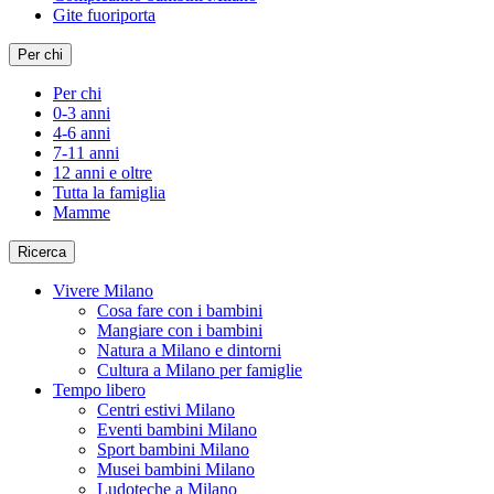
Gite fuoriporta
Per chi
Per chi
0-3 anni
4-6 anni
7-11 anni
12 anni e oltre
Tutta la famiglia
Mamme
Ricerca
Vivere Milano
Cosa fare con i bambini
Mangiare con i bambini
Natura a Milano e dintorni
Cultura a Milano per famiglie
Tempo libero
Centri estivi Milano
Eventi bambini Milano
Sport bambini Milano
Musei bambini Milano
Ludoteche a Milano