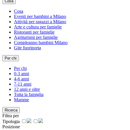
Cosa
Cosa
Eventi per bambini a Milano
Attività per ragazzi a Milano
Arte e cultura per famiglie
Ristoranti per famiglie
Agriturismi per famiglie
Compleanno bambini Milano
Gite fuoriporta
Per chi
Per chi
0-3 anni
4-6 anni
7-11 anni
12 anni e oltre
Tutta la famiglia
Mamme
Ricerca
Filtra per
Tipologia
Posizione