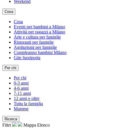
Weekend
Cosa
Cosa
Eventi per bambini a Milano
Attività per ragazzi a Milano
Arte e cultura per famiglie
Ristoranti per famiglie
Agriturismi per famiglie
Compleanno bambini Milano
Gite fuoriporta
Per chi
Per chi
0-3 anni
4-6 anni
7-11 anni
12 anni e oltre
Tutta la famiglia
Mamme
Ricerca
Filtri
Mappa
Elenco