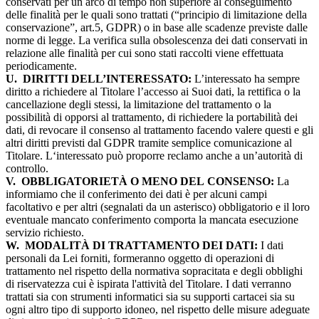
conservati per un arco di tempo non superiore al conseguimento
delle finalità per le quali sono trattati (“principio di limitazione della
conservazione”, art.5, GDPR) o in base alle scadenze previste dalle
norme di legge. La verifica sulla obsolescenza dei dati conservati in
relazione alle finalità per cui sono stati raccolti viene effettuata
periodicamente.
U.
DIRITTI DELL’INTERESSATO:
L’interessato ha sempre
diritto a richiedere al Titolare l’accesso ai Suoi dati, la rettifica o la
cancellazione degli stessi, la limitazione del trattamento o la
possibilità di opporsi al trattamento, di richiedere la portabilità dei
dati, di revocare il consenso al trattamento facendo valere questi e gli
altri diritti previsti dal GDPR tramite semplice comunicazione al
Titolare. L‘interessato può proporre reclamo anche a un’autorità di
controllo.
V.
OBBLIGATORIETÀ O MENO DEL CONSENSO:
La
informiamo che il conferimento dei dati è per alcuni campi
facoltativo e per altri (segnalati da un asterisco) obbligatorio e il loro
eventuale mancato conferimento comporta la mancata esecuzione
servizio richiesto.
W.
MODALITÀ DI TRATTAMENTO DEI DATI:
I dati
personali da Lei forniti, formeranno oggetto di operazioni di
trattamento nel rispetto della normativa sopracitata e degli obblighi
di riservatezza cui è ispirata l'attività del Titolare. I dati verranno
trattati sia con strumenti informatici sia su supporti cartacei sia su
ogni altro tipo di supporto idoneo, nel rispetto delle misure adeguate