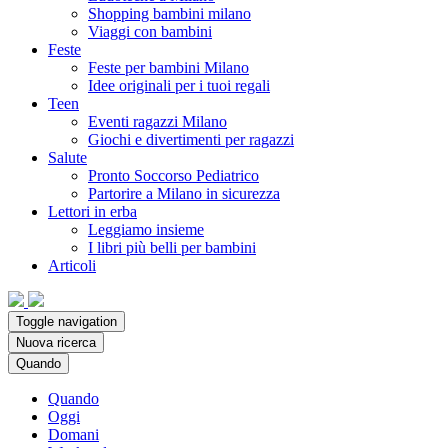
Shopping bambini milano
Viaggi con bambini
Feste
Feste per bambini Milano
Idee originali per i tuoi regali
Teen
Eventi ragazzi Milano
Giochi e divertimenti per ragazzi
Salute
Pronto Soccorso Pediatrico
Partorire a Milano in sicurezza
Lettori in erba
Leggiamo insieme
I libri più belli per bambini
Articoli
Toggle navigation
Nuova ricerca
Quando
Quando
Oggi
Domani