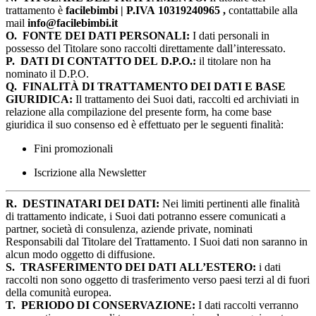
trattamento è
facilebimbi | P.IVA 10319240965 ,
contattabile alla
mail
info@facilebimbi.it
O.
FONTE DEI DATI PERSONALI:
I dati personali in
possesso del Titolare sono raccolti direttamente dall’interessato.
P.
DATI DI CONTATTO DEL D.P.O.:
il titolare non ha
nominato il D.P.O.
Q.
FINALITÀ DI TRATTAMENTO DEI DATI E BASE
GIURIDICA:
Il trattamento dei Suoi dati, raccolti ed archiviati in
relazione alla compilazione del presente form, ha come base
giuridica il suo consenso ed è effettuato per le seguenti finalità:
Fini promozionali
Iscrizione alla Newsletter
R.
DESTINATARI DEI DATI:
Nei limiti pertinenti alle finalità
di trattamento indicate, i Suoi dati potranno essere comunicati a
partner, società di consulenza, aziende private, nominati
Responsabili dal Titolare del Trattamento. I Suoi dati non saranno in
alcun modo oggetto di diffusione.
S.
TRASFERIMENTO DEI DATI ALL’ESTERO:
i dati
raccolti non sono oggetto di trasferimento verso paesi terzi al di fuori
della comunità europea.
T.
PERIODO DI CONSERVAZIONE:
I dati raccolti verranno