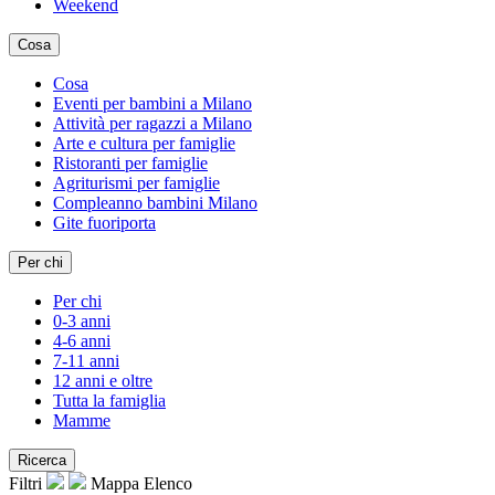
Weekend
Cosa
Cosa
Eventi per bambini a Milano
Attività per ragazzi a Milano
Arte e cultura per famiglie
Ristoranti per famiglie
Agriturismi per famiglie
Compleanno bambini Milano
Gite fuoriporta
Per chi
Per chi
0-3 anni
4-6 anni
7-11 anni
12 anni e oltre
Tutta la famiglia
Mamme
Ricerca
Filtri
Mappa
Elenco