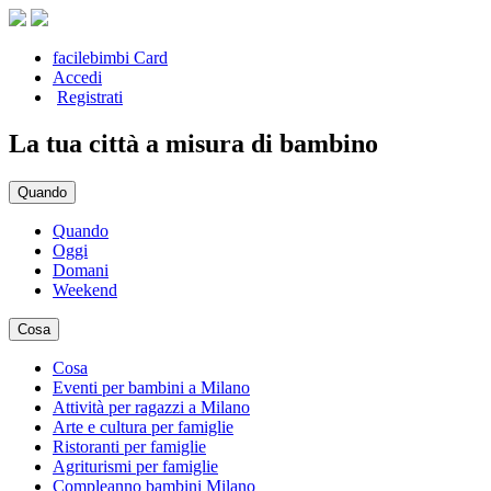
facilebimbi Card
Accedi
Registrati
La tua città a misura di bambino
Quando
Quando
Oggi
Domani
Weekend
Cosa
Cosa
Eventi per bambini a Milano
Attività per ragazzi a Milano
Arte e cultura per famiglie
Ristoranti per famiglie
Agriturismi per famiglie
Compleanno bambini Milano