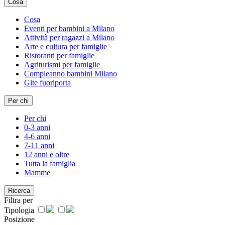
Cosa
Cosa
Eventi per bambini a Milano
Attività per ragazzi a Milano
Arte e cultura per famiglie
Ristoranti per famiglie
Agriturismi per famiglie
Compleanno bambini Milano
Gite fuoriporta
Per chi
Per chi
0-3 anni
4-6 anni
7-11 anni
12 anni e oltre
Tutta la famiglia
Mamme
Ricerca
Filtra per
Tipologia
Posizione