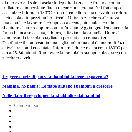
di olio evo e il sale. Lasciar intiepidire la zucca e frullarla con un
frullatore a immersione fino a ottenere una crema. Nel frattempo,
accendere il forno a 180°C. Con un coltello o una mezzaluna ridurre
il cioccolato in pezzi molto piccoli. Unire lo zucchero alle uova in
una ciotola e lavorare il composto a crema, aiutandosi con lo
sbattitore elettrico oppure con un frustino. Aggiungere lentamente la
farina bianca setacciata, il burro, il lievito e la cannella. Unire al
composto il cioccolato tagliato a pezzetti e la crema di zucca.
Distribuire il composto in una teglia imburrata dal diametro di 24 cm
e livellare con il cucchiaio. Infornare il dolce e cuocere a 180°C per
circa 25-30 minuti. Rimuovere la torta dallo stampo e decorare con
zucchero a velo.
Leggere storie di paura ai bambini fa bene o spaventa?
Mamma, ho paura! Le fiabe aiutano i bambini a crescere
Nelle fiabe il segreto per farsi ubbidire dai bambini
Condividi su