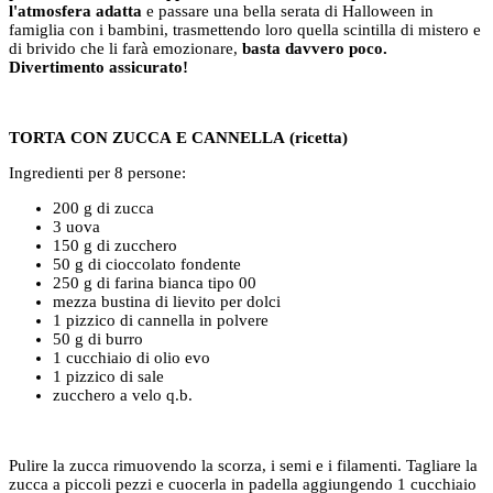
l'atmosfera adatta
e passare una bella serata di Halloween in
famiglia con i bambini, trasmettendo loro quella scintilla di mistero e
di brivido che li farà emozionare,
basta davvero poco.
Divertimento assicurato!
TORTA CON ZUCCA E CANNELLA (ricetta)
Ingredienti per 8 persone:
200 g
di zucca
3
uova
150 g di zucchero
50 g
di cioccolato fondente
250 g
di farina bianca tipo 00
mezza bustina
di
lievito per dolci
1 pizzico di cannella in polvere
50 g di burro
1 cucchiaio
di
olio evo
1 pizzico di sale
zucchero a velo q.b.
Pulire la zucca rimuovendo la scorza, i semi e i filamenti. Tagliare la
zucca a piccoli pezzi e cuocerla in padella aggiungendo 1 cucchiaio