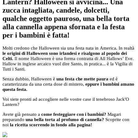
Lantern? Halloween si avvicina... Una
zucca intagliata, candele, dolcetti,
qualche oggetto pauroso, una bella torta
alla cannella appena sfornata e la festa
per i bambini è fatta!
Molti credono che Halloween sia una festa nata in America. In realtà
le origini di Halloween sono
irlandesi e risalgono al popolo dei
Celti
.
Il nome Halloween è una forma contratta di All Hallows’ Eve.
Hallow in inglese arcaico vuol dire Santo, in pratica... è la Vigilia di
Tutti i Santi.
Senza dubbio, Halloween è
una festa che mette paura
ed è
caratterizzata da una certa dose di mistero,
eppure i bambini
amano
questa festa.
Voi siete pronti ad accogliere nelle vostre case il tenebroso Jack'O
Lantern?
Avete già pensato a
come festeggiare con i bambini?
Magari
preparando
una bella torta al profumo di cannella?
Scoprite con
noi
la ricetta scorrendo in fondo alla pagina!