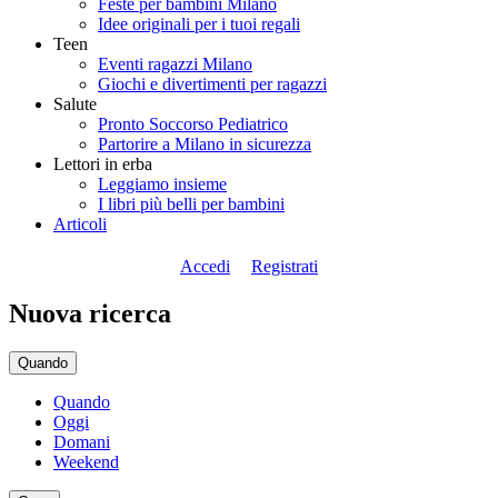
Feste per bambini Milano
Idee originali per i tuoi regali
Teen
Eventi ragazzi Milano
Giochi e divertimenti per ragazzi
Salute
Pronto Soccorso Pediatrico
Partorire a Milano in sicurezza
Lettori in erba
Leggiamo insieme
I libri più belli per bambini
Articoli
Accedi
Registrati
Nuova ricerca
Quando
Quando
Oggi
Domani
Weekend