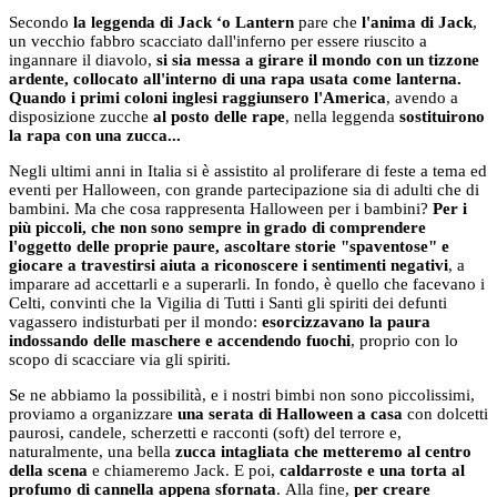
Secondo
la leggenda di Jack ‘o Lantern
pare che
l'anima di Jack
,
un vecchio fabbro scacciato dall'inferno per essere riuscito a
ingannare il diavolo,
si sia messa a girare il mondo con un tizzone
ardente, collocato all'interno di una rapa usata come lanterna.
Quando i primi coloni inglesi raggiunsero l'America
, avendo a
disposizione zucche
al posto delle rape
, nella leggenda
sostituirono
la rapa con una zucca...
Negli ultimi anni in Italia si è assistito al proliferare di feste a tema ed
eventi per Halloween, con grande partecipazione sia di adulti che di
bambini. Ma che cosa rappresenta
Halloween per i bambini?
Per i
più piccoli, che non sono sempre in grado di comprendere
l'oggetto delle proprie paure, ascoltare storie "spaventose" e
giocare a travestirsi aiuta a riconoscere i sentimenti negativi
, a
imparare ad accettarli e a superarli. In fondo, è quello che facevano i
Celti, convinti che la Vigilia di Tutti i Santi gli spiriti dei defunti
vagassero indisturbati per il mondo:
esorcizzavano la paura
indossando delle maschere e accendendo fuochi
, proprio con lo
scopo di scacciare via gli spiriti.
Se ne abbiamo la possibilità, e i nostri bimbi non sono piccolissimi,
proviamo a organizzare
una serata di Halloween a casa
con dolcetti
paurosi, candele, scherzetti e racconti (soft) del terrore e,
naturalmente, una bella
zucca intagliata che metteremo al centro
della scena
e chiameremo Jack. E poi,
caldarroste e una torta al
profumo di cannella appena sfornata
. Alla fine,
per creare