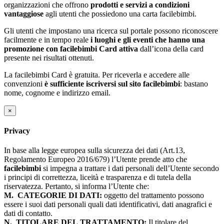
organizzazioni che offrono
prodotti e servizi a condizioni
vantaggiose
agli utenti che possiedono una carta facilebimbi.
Gli utenti che impostano una ricerca sul portale possono riconoscere
facilmente e in tempo reale
i luoghi e gli eventi che hanno una
promozione con facilebimbi Card attiva
dall’icona della card
presente nei risultati ottenuti.
La facilebimbi Card è gratuita. Per riceverla e accedere alle
convenzioni
è sufficiente iscriversi sul sito facilebimbi
: bastano
nome, cognome e indirizzo email.
×
Privacy
In base alla legge europea sulla sicurezza dei dati (Art.13,
Regolamento Europeo 2016/679) l’Utente prende atto che
facilebimbi
si impegna a trattare i dati personali dell’Utente secondo
i principi di correttezza, liceità e trasparenza e di tutela della
riservatezza. Pertanto, si informa l’Utente che:
M.
CATEGORIE DI DATI:
oggetto del trattamento possono
essere i suoi dati personali quali dati identificativi, dati anagrafici e
dati di contatto.
N.
TITOLARE DEL TRATTAMENTO:
Il titolare del