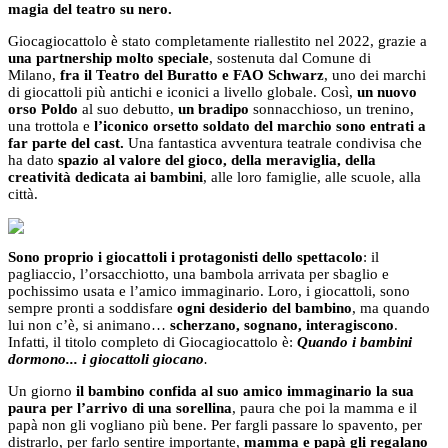
magia del teatro su nero.
Giocagiocattolo è stato completamente riallestito nel 2022, grazie a
una
partnership molto speciale
, sostenuta dal Comune di
Milano,
fra il Teatro del Buratto e FAO Schwarz
, uno dei marchi
di giocattoli più antichi e iconici a livello globale. Così,
un nuovo
orso Poldo
al suo debutto,
un bradipo
sonnacchioso, un trenino,
una trottola e
l’iconico orsetto soldato del marchio sono entrati a
far parte del cast.
Una fantastica avventura teatrale condivisa che
ha dato
spazio al valore del gioco, della meraviglia, della
creatività dedicata ai bambini
, alle loro famiglie, alle scuole, alla
città.
Sono proprio i giocattoli i protagonisti dello spettacolo
: il
pagliaccio, l’orsacchiotto, una bambola arrivata per sbaglio e
pochissimo usata e l’amico immaginario. Loro, i giocattoli, sono
sempre pronti a soddisfare
ogni desiderio del bambino
, ma quando
lui non c’è, si animano…
scherzano, sognano, interagiscono
.
Infatti, il titolo completo di Giocagiocattolo è:
Quando i bambini
dormono... i giocattoli giocano
.
Un giorno
il bambino confida al suo amico immaginario la sua
paura per l’arrivo di una sorellina
, paura che poi la mamma e il
papà non gli vogliano più bene. Per fargli passare lo spavento, per
distrarlo, per farlo sentire importante,
mamma e papà gli regalano