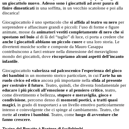
un giocattolo nuovo
.
Adesso sono i giocattoli ad aver paura
di
finire dimenticati
in una soffitta, in un vecchio scatolone e poi alla
discarica!
Giocagiocattolo è uno spettacolo che
si affida al teatro su nero
per
sorprendere e affascinare grandi e piccoli: l’uso di forme e figure
animate, mosse da
animatori vestiti completamente di nero che si
spostano nel buio
al di là del “taglio” di luce, ci porta a credere che
anche i giocattoli abbiano un piccolo cuore
e una loro storia. Le
divertenti musiche scelte e composte da Mauro Casappa
contribuiscono a farci entrare nella dimensione del meraviglioso
mondo dei giocattoli, dove
riscopriamo alcuni aspetti dell’incanto
infantile
.
Giocagiocattolo
valorizza sul palcoscenico l'esperienza del gioco
dei bambini
in un momento storico particolare, in cui
l’arte ha un
ruolo civico ed etico
ancora più importante nella
sfida al presente
per costruire il futuro
. Teatro, quindi, che diventa fondamentale per
educare i più piccoli all’emozione e al pensiero critico
, teatro,
come divertimento e bellezza,
stupore e meraviglia
,
gioco e
condivisione
, percorso denso di
momenti poetici, a tratti quasi
magici
, in grado di trasportarci a un livello emotivo particolarmente
intenso e coinvolgente che ci spinge al cambiamento. Teatro, che
mette
al centro i bambini
. Teatro, come
luogo di avventure che
fanno crescere.
Teatro del Buratto è Partner di facilebimbi.