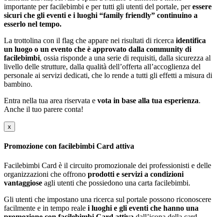
importante per facilebimbi e per tutti gli utenti del portale, per
essere
sicuri che gli eventi e i luoghi “family friendly” continuino a
esserlo nel tempo.
La trottolina con il flag che appare nei risultati di ricerca
identifica
un luogo o un evento che è approvato dalla community di
facilebimbi
, ossia risponde a una serie di requisiti, dalla sicurezza al
livello delle strutture, dalla qualità dell’offerta all’accoglienza del
personale ai servizi dedicati, che lo rende a tutti gli effetti a misura di
bambino.
Entra nella tua area riservata e
vota in base alla tua esperienza
.
Anche il tuo parere conta!
x
Promozione con facilebimbi Card attiva
Facilebimbi Card è il circuito promozionale dei professionisti e delle
organizzazioni che offrono
prodotti e servizi a condizioni
vantaggiose
agli utenti che possiedono una carta facilebimbi.
Gli utenti che impostano una ricerca sul portale possono riconoscere
facilmente e in tempo reale
i luoghi e gli eventi che hanno una
promozione con facilebimbi Card attiva
dall’icona della card