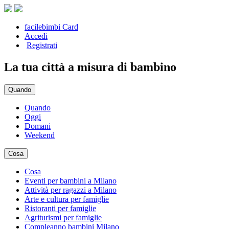
facilebimbi Card
Accedi
Registrati
La tua città a misura di bambino
Quando
Quando
Oggi
Domani
Weekend
Cosa
Cosa
Eventi per bambini a Milano
Attività per ragazzi a Milano
Arte e cultura per famiglie
Ristoranti per famiglie
Agriturismi per famiglie
Compleanno bambini Milano