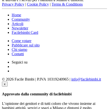
Privacy Policy
|
Cookie Policy
|
Terms & Conditions
Home
Community
Articoli
Newsletter
Facilebimbi Card
Come votare
Pubblicare sul sito
Chi siamo
Contatti
Seguici su
© 2026 Facile Bimbi | P.IVA 10319240965 |
info@facilebimbi.it
x
Approvato dalla community di facilebimbi
L’opinione dei genitori e di tutti coloro che vivono insieme ai
bambini attività, servizi e spazi a Milano e dintorni è molto