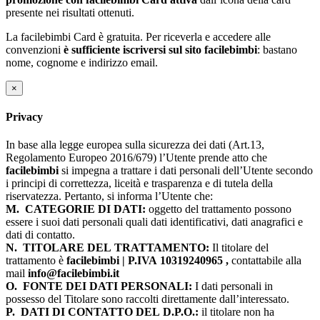
presente nei risultati ottenuti.
La facilebimbi Card è gratuita. Per riceverla e accedere alle
convenzioni
è sufficiente iscriversi sul sito facilebimbi
: bastano
nome, cognome e indirizzo email.
×
Privacy
In base alla legge europea sulla sicurezza dei dati (Art.13,
Regolamento Europeo 2016/679) l’Utente prende atto che
facilebimbi
si impegna a trattare i dati personali dell’Utente secondo
i principi di correttezza, liceità e trasparenza e di tutela della
riservatezza. Pertanto, si informa l’Utente che:
M.
CATEGORIE DI DATI:
oggetto del trattamento possono
essere i suoi dati personali quali dati identificativi, dati anagrafici e
dati di contatto.
N.
TITOLARE DEL TRATTAMENTO:
Il titolare del
trattamento è
facilebimbi | P.IVA 10319240965 ,
contattabile alla
mail
info@facilebimbi.it
O.
FONTE DEI DATI PERSONALI:
I dati personali in
possesso del Titolare sono raccolti direttamente dall’interessato.
P.
DATI DI CONTATTO DEL D.P.O.:
il titolare non ha