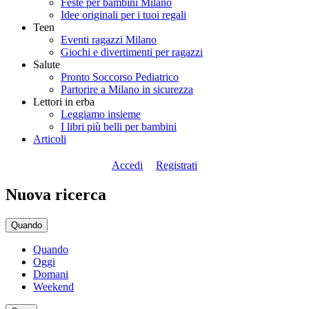
Feste per bambini Milano
Idee originali per i tuoi regali
Teen
Eventi ragazzi Milano
Giochi e divertimenti per ragazzi
Salute
Pronto Soccorso Pediatrico
Partorire a Milano in sicurezza
Lettori in erba
Leggiamo insieme
I libri più belli per bambini
Articoli
Accedi
Registrati
Nuova ricerca
Quando
Quando
Oggi
Domani
Weekend