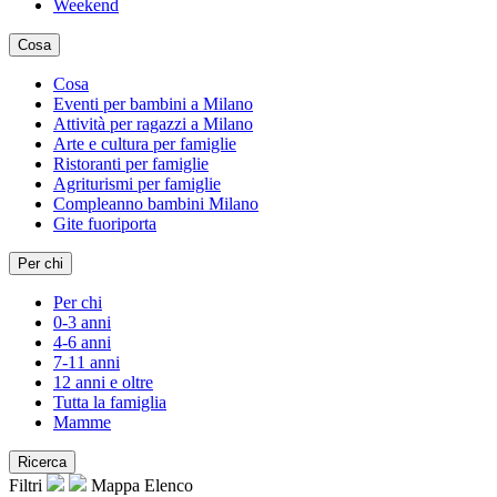
Weekend
Cosa
Cosa
Eventi per bambini a Milano
Attività per ragazzi a Milano
Arte e cultura per famiglie
Ristoranti per famiglie
Agriturismi per famiglie
Compleanno bambini Milano
Gite fuoriporta
Per chi
Per chi
0-3 anni
4-6 anni
7-11 anni
12 anni e oltre
Tutta la famiglia
Mamme
Ricerca
Filtri
Mappa
Elenco