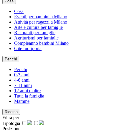
Cosa
Cosa
Eventi per bambini a Milano
Attività per ragazzi a Milano
Arte e cultura per famiglie
Ristoranti per famiglie
Agriturismi per famiglie
Compleanno bambini Milano
Gite fuoriporta
Per chi
Per chi
0-3 anni
4-6 anni
7-11 anni
12 anni e oltre
Tutta la famiglia
Mamme
Ricerca
Filtra per
Tipologia
Posizione