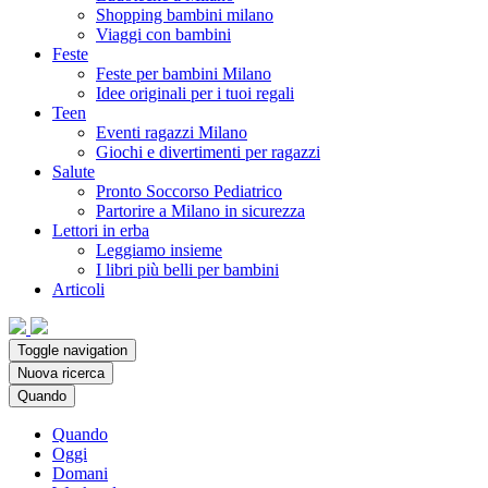
Shopping bambini milano
Viaggi con bambini
Feste
Feste per bambini Milano
Idee originali per i tuoi regali
Teen
Eventi ragazzi Milano
Giochi e divertimenti per ragazzi
Salute
Pronto Soccorso Pediatrico
Partorire a Milano in sicurezza
Lettori in erba
Leggiamo insieme
I libri più belli per bambini
Articoli
Toggle navigation
Nuova ricerca
Quando
Quando
Oggi
Domani