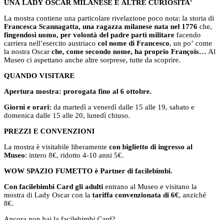
UNA LADY OSCAR MILANESE E ALTRE CURIOSITA'
La mostra contiene una particolare rivelazione poco nota: la storia di
Francesca Scannagatta, una ragazza milanese nata nel 1776
che,
fingendosi uomo, per volontà del padre partì militare
facendo
carriera nell’esercito austriaco
col nome di Francesco
, un po’ come
la nostra Oscar
che, come secondo nome, ha proprio François…
Al
Museo ci aspettano anche altre sorprese, tutte da scoprire.
QUANDO VISITARE
Apertura mostra: prorogata fino al 6 ottobre.
Giorni e orari:
da martedì a venerdì dalle 15 alle 19, sabato e
domenica dalle 15 alle 20, lunedì chiuso.
PREZZI E CONVENZIONI
La mostra è visitabile liberamente
con biglietto di ingresso al
Museo
:
intero 8€, ridotto 4-10 anni 5€.
WOW SPAZIO FUMETTO è Partner di facilebimbi.
Con facilebimbi Card gli adulti
entrano al Museo e visitano la
mostra di Lady Oscar con la
tariffa convenzionata di 6€
, anziché
8€.
Ancora non hai la facilebimbi Card?