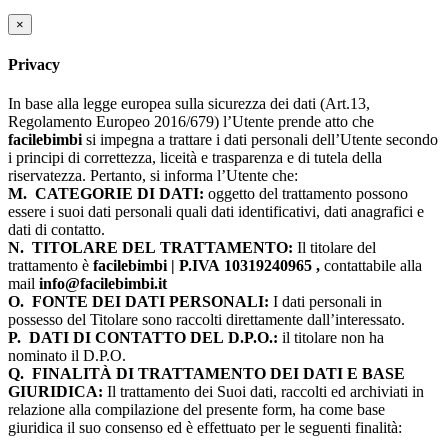
×
Privacy
In base alla legge europea sulla sicurezza dei dati (Art.13,
Regolamento Europeo 2016/679) l’Utente prende atto che
facilebimbi
si impegna a trattare i dati personali dell’Utente secondo
i principi di correttezza, liceità e trasparenza e di tutela della
riservatezza. Pertanto, si informa l’Utente che:
M.
CATEGORIE DI DATI:
oggetto del trattamento possono
essere i suoi dati personali quali dati identificativi, dati anagrafici e
dati di contatto.
N.
TITOLARE DEL TRATTAMENTO:
Il titolare del
trattamento è
facilebimbi | P.IVA 10319240965 ,
contattabile alla
mail
info@facilebimbi.it
O.
FONTE DEI DATI PERSONALI:
I dati personali in
possesso del Titolare sono raccolti direttamente dall’interessato.
P.
DATI DI CONTATTO DEL D.P.O.:
il titolare non ha
nominato il D.P.O.
Q.
FINALITÀ DI TRATTAMENTO DEI DATI E BASE
GIURIDICA:
Il trattamento dei Suoi dati, raccolti ed archiviati in
relazione alla compilazione del presente form, ha come base
giuridica il suo consenso ed è effettuato per le seguenti finalità: