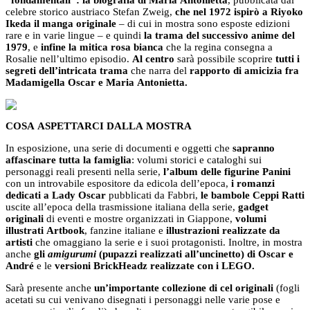
celebre storico austriaco Stefan Zweig,
che nel 1972 ispirò a Riyoko
Ikeda il manga originale
– di cui in mostra sono esposte edizioni
rare e in varie lingue – e quindi
la trama del successivo anime del
1979
, e
infine la mitica rosa bianca
che la regina consegna a
Rosalie nell’ultimo episodio.
Al centro
sarà possibile scoprire
tutti i
segreti dell’intricata trama
che narra del
rapporto di amicizia fra
Madamigella Oscar e Maria Antonietta.
COSA ASPETTARCI DALLA MOSTRA
In esposizione, una serie di documenti e oggetti che
sapranno
affascinare tutta la famiglia
: volumi storici e cataloghi sui
personaggi reali presenti nella serie,
l’album delle figurine Panini
con un introvabile espositore da edicola dell’epoca,
i romanzi
dedicati a Lady Oscar
pubblicati da Fabbri,
uscite all’epoca della trasmissione italiana della serie,
gadget
originali
di eventi e mostre organizzati in Giappone,
volumi
illustrati Artbook
, fanzine italiane
e
illustrazioni realizzate da
artisti
che omaggiano la serie e i suoi protagonisti. Inoltre, in mostra
anche
gli
amigurumi
(pupazzi realizzati all’uncinetto) di Oscar e
André
e le
versioni BrickHeadz realizzate con i LEGO.
Sarà presente anche
un’importante collezione di cel originali
(fogli
acetati su cui venivano disegnati i personaggi nelle varie pose e