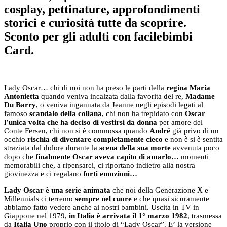
cosplay, pettinature, approfondimenti
storici e curiosità tutte da scoprire.
Sconto per gli adulti con facilebimbi
Card.
Lady Oscar… chi di noi non ha preso le parti della
regina Maria
Antonietta
quando veniva incalzata dalla favorita del re,
Madame
Du Barry
, o veniva ingannata da Jeanne negli episodi legati al
famoso
scandalo della collana
, chi non ha trepidato con
Oscar
l’unica volta che ha deciso di vestirsi da donna
per amore del
Conte Fersen, chi non si è commossa quando
André
già privo di un
occhio
rischia di diventare
completamente cieco
e non è si è sentita
straziata dal dolore durante la
scena della
sua morte
avvenuta poco
dopo che
finalmente Oscar aveva capito di amarlo…
momenti
memorabili che, a ripensarci, ci riportano indietro alla nostra
giovinezza e ci regalano
forti emozioni…
Lady Oscar è una serie animata
che noi della Generazione X e
Millennials ci terremo
sempre nel cuore
e che quasi sicuramente
abbiamo fatto vedere anche ai nostri bambini. Uscita in TV in
Giappone nel 1979,
in Italia è arrivata il 1° marzo 1982
, trasmessa
da
Italia Uno
proprio con il titolo di “Lady Oscar”. E’ la versione