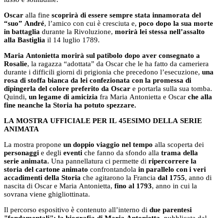
Oscar
alla fine
scoprirà di essere sempre stata innamorata del
“suo” André
, l’amico con cui è cresciuta e,
poco dopo la sua morte
in battaglia
durante la Rivoluzione,
morirà lei stessa nell’assalto
alla Bastiglia
il 14 luglio 1789.
Maria Antonietta morirà sul patibolo dopo aver consegnato a
Rosalie
, la ragazza “adottata” da Oscar che le ha fatto da cameriera
durante i difficili giorni di prigionia che precedono l’esecuzione,
una
rosa di stoffa bianca da lei confezionata con la promessa di
dipingerla del colore preferito da Oscar
e portarla sulla sua tomba.
Quindi,
un legame di amicizia
fra Maria Antonietta e Oscar
che alla
fine neanche la Storia ha potuto spezzare.
LA MOSTRA UFFICIALE PER IL 45ESIMO DELLA SERIE
ANIMATA
La mostra propone
un doppio viaggio nel tempo
alla scoperta dei
personaggi
e degli
eventi
che fanno da sfondo alla
trama della
serie animata.
Una pannellatura ci permette di
ripercorrere la
storia del cartone animato
confrontandola
in parallelo con i veri
accadimenti della Storia
che agitarono la Francia
dal 1755
, anno di
nascita di Oscar e Maria Antonietta,
fino al 1793
, anno in cui la
sovrana viene ghigliottinata.
Il percorso espositivo è contenuto all’interno di
due parentesi
"fondamentali": la biografia di Maria Antonietta
, pubblicata dal