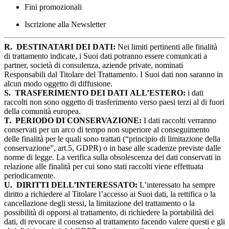
Fini promozionali
Iscrizione alla Newsletter
R.
DESTINATARI DEI DATI:
Nei limiti pertinenti alle finalità
di trattamento indicate, i Suoi dati potranno essere comunicati a
partner, società di consulenza, aziende private, nominati
Responsabili dal Titolare del Trattamento. I Suoi dati non saranno in
alcun modo oggetto di diffusione.
S.
TRASFERIMENTO DEI DATI ALL’ESTERO:
i dati
raccolti non sono oggetto di trasferimento verso paesi terzi al di fuori
della comunità europea.
T.
PERIODO DI CONSERVAZIONE:
I dati raccolti verranno
conservati per un arco di tempo non superiore al conseguimento
delle finalità per le quali sono trattati (“principio di limitazione della
conservazione”, art.5, GDPR) o in base alle scadenze previste dalle
norme di legge. La verifica sulla obsolescenza dei dati conservati in
relazione alle finalità per cui sono stati raccolti viene effettuata
periodicamente.
U.
DIRITTI DELL’INTERESSATO:
L’interessato ha sempre
diritto a richiedere al Titolare l’accesso ai Suoi dati, la rettifica o la
cancellazione degli stessi, la limitazione del trattamento o la
possibilità di opporsi al trattamento, di richiedere la portabilità dei
dati, di revocare il consenso al trattamento facendo valere questi e gli