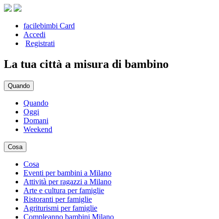
facilebimbi Card
Accedi
Registrati
La tua città a misura di bambino
Quando
Quando
Oggi
Domani
Weekend
Cosa
Cosa
Eventi per bambini a Milano
Attività per ragazzi a Milano
Arte e cultura per famiglie
Ristoranti per famiglie
Agriturismi per famiglie
Compleanno bambini Milano