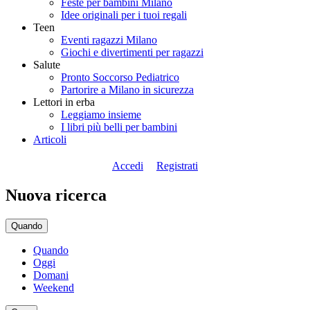
Feste per bambini Milano
Idee originali per i tuoi regali
Teen
Eventi ragazzi Milano
Giochi e divertimenti per ragazzi
Salute
Pronto Soccorso Pediatrico
Partorire a Milano in sicurezza
Lettori in erba
Leggiamo insieme
I libri più belli per bambini
Articoli
Accedi
Registrati
Nuova ricerca
Quando
Quando
Oggi
Domani
Weekend