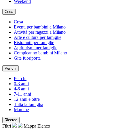
Weekend
Cosa
Cosa
Eventi per bambini a Milano
Attività per ragazzi a Milano
Arte e cultura per famiglie
Ristoranti per famiglie
Agriturismi per famiglie
Compleanno bambini Milano
Gite fuoriporta
Per chi
Per chi
0-3 anni
4-6 anni
7-11 anni
12 anni e oltre
Tutta la famiglia
Mamme
Ricerca
Filtri
Mappa
Elenco