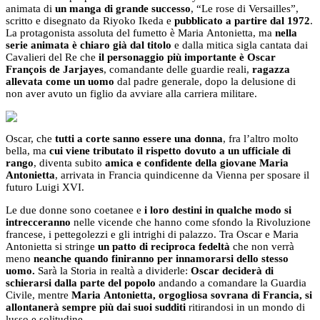
animata di
un manga di grande successo
,
“Le rose di Versailles”,
scritto e disegnato da Riyoko Ikeda e
pubblicato a partire dal 1972
.
La protagonista assoluta del fumetto è Maria Antonietta, ma
nella
serie animata è chiaro già dal titolo
e dalla mitica sigla cantata dai
Cavalieri del Re che
il personaggio più importante è Oscar
François de Jarjayes
, comandante delle guardie reali,
ragazza
allevata come un uomo
dal padre generale, dopo la delusione di
non aver avuto un figlio da avviare alla carriera militare.
Oscar, che
tutti a corte sanno essere una donna
, fra l’altro molto
bella, ma
cui viene tributato il rispetto dovuto a un ufficiale di
rango
, diventa subito
amica e confidente della giovane Maria
Antonietta
, arrivata in Francia quindicenne da Vienna per sposare il
futuro Luigi XVI.
Le due donne sono coetanee e
i loro destini in qualche modo si
intrecceranno
nelle vicende che hanno come sfondo la Rivoluzione
francese, i pettegolezzi e gli intrighi di palazzo. Tra Oscar e Maria
Antonietta si stringe
un patto di reciproca fedeltà
che non verrà
meno
neanche quando finiranno per innamorarsi dello stesso
uomo.
Sarà la Storia in realtà a dividerle:
Oscar deciderà di
schierarsi dalla parte del popolo
andando a comandare la Guardia
Civile, mentre
Maria Antonietta, orgogliosa sovrana di Francia, si
allontanerà sempre più dai suoi sudditi
ritirandosi in un mondo di
lusso e solitudine.