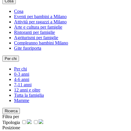
Cosa
Cosa
Eventi per bambini a Milano
Attività per ragazzi a Milano
Arte e cultura per famiglie
Ristoranti per famiglie
Agriturismi per famiglie
Compleanno bambini Milano
Gite fuoriporta
Per chi
Per chi
0-3 anni
4-6 anni
7-11 anni
12 anni e oltre
Tutta la famiglia
Mamme
Ricerca
Filtra per
Tipologia
Posizione