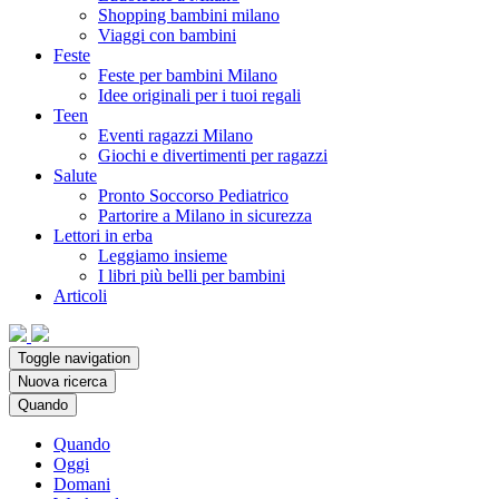
Shopping bambini milano
Viaggi con bambini
Feste
Feste per bambini Milano
Idee originali per i tuoi regali
Teen
Eventi ragazzi Milano
Giochi e divertimenti per ragazzi
Salute
Pronto Soccorso Pediatrico
Partorire a Milano in sicurezza
Lettori in erba
Leggiamo insieme
I libri più belli per bambini
Articoli
Toggle navigation
Nuova ricerca
Quando
Quando
Oggi
Domani