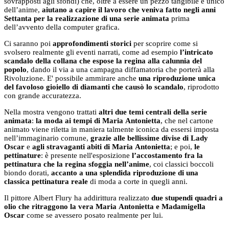
sovrapposti agli sfondi) che, oltre a essere un pezzo tangibile e unico
dell’anime,
aiutano a capire il lavoro che veniva fatto negli anni
Settanta per la realizzazione di una serie animata
prima
dell’avvento della computer grafica.
Ci saranno poi
approfondimenti storici
per scoprire come si
svolsero realmente gli eventi narrati, come ad esempio
l’intricato
scandalo della collana che espose la regina alla calunnia del
popolo
, dando il via a una campagna diffamatoria che porterà alla
Rivoluzione. E' possibile ammirare anche
una riproduzione unica
del favoloso gioiello di diamanti che causò lo scandalo
, riprodotto
con grande accuratezza.
Nella mostra vengono trattati
altri due temi centrali della serie
animata
:
la moda ai tempi di Maria Antonietta
, che nel cartone
animato viene riletta in maniera talmente iconica da essersi imposta
nell’immaginario comune,
grazie alle bellissime divise di Lady
Oscar
e
agli stravaganti abiti di Maria Antonietta
; e poi,
le
pettinature
: è presente nell'esposizione
l’accostamento fra la
pettinatura che la regina sfoggia nell’anime
, coi classici boccoli
biondo dorati,
accanto a una splendida riproduzione di una
classica pettinatura reale
di moda a corte in quegli anni.
Il pittore Albert Flury ha addirittura realizzato
due stupendi quadri a
olio che ritraggono la vera Maria Antonietta e Madamigella
Oscar
come se avessero posato realmente per lui.