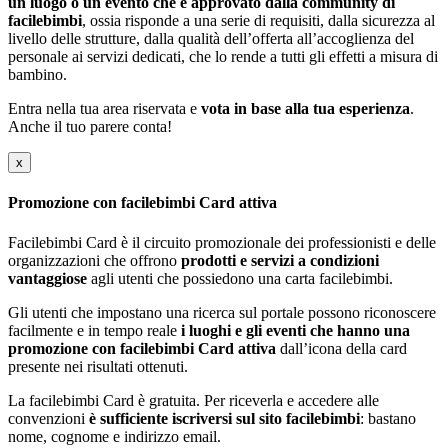
un luogo o un evento che è approvato dalla community di
facilebimbi
, ossia risponde a una serie di requisiti, dalla sicurezza al
livello delle strutture, dalla qualità dell’offerta all’accoglienza del
personale ai servizi dedicati, che lo rende a tutti gli effetti a misura di
bambino.
Entra nella tua area riservata e
vota in base alla tua esperienza
.
Anche il tuo parere conta!
x
Promozione con facilebimbi Card attiva
Facilebimbi Card è il circuito promozionale dei professionisti e delle
organizzazioni che offrono
prodotti e servizi a condizioni
vantaggiose
agli utenti che possiedono una carta facilebimbi.
Gli utenti che impostano una ricerca sul portale possono riconoscere
facilmente e in tempo reale
i luoghi e gli eventi che hanno una
promozione con facilebimbi Card attiva
dall’icona della card
presente nei risultati ottenuti.
La facilebimbi Card è gratuita. Per riceverla e accedere alle
convenzioni
è sufficiente iscriversi sul sito facilebimbi
: bastano
nome, cognome e indirizzo email.