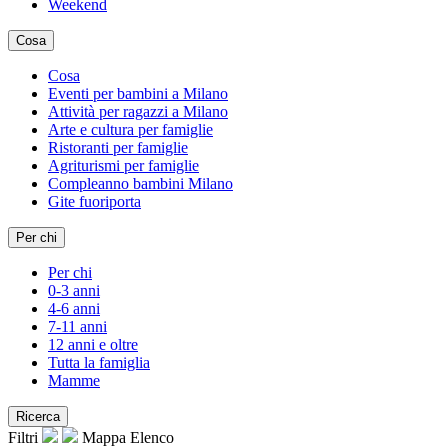
Weekend
Cosa
Cosa
Eventi per bambini a Milano
Attività per ragazzi a Milano
Arte e cultura per famiglie
Ristoranti per famiglie
Agriturismi per famiglie
Compleanno bambini Milano
Gite fuoriporta
Per chi
Per chi
0-3 anni
4-6 anni
7-11 anni
12 anni e oltre
Tutta la famiglia
Mamme
Ricerca
Filtri
Mappa
Elenco