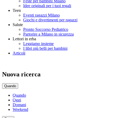
Feste per bambini Milano
Idee originali per i tuoi regali
Teen
Eventi ragazzi Milano
Giochi e divertimenti per ragazzi
Salute
Pronto Soccorso Pediatrico
Partorire a Milano in sicurezza
Lettori in erba
Leggiamo insieme
I libri più belli per bambini
Articoli
Nuova ricerca
Quando
Quando
Oggi
Domani
Weekend