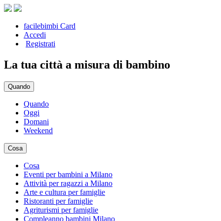
facilebimbi Card
Accedi
Registrati
La tua città a misura di bambino
Quando
Quando
Oggi
Domani
Weekend
Cosa
Cosa
Eventi per bambini a Milano
Attività per ragazzi a Milano
Arte e cultura per famiglie
Ristoranti per famiglie
Agriturismi per famiglie
Compleanno bambini Milano