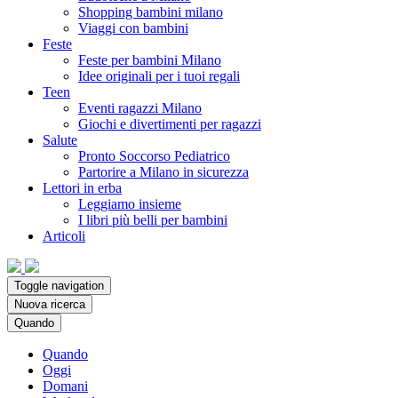
Shopping bambini milano
Viaggi con bambini
Feste
Feste per bambini Milano
Idee originali per i tuoi regali
Teen
Eventi ragazzi Milano
Giochi e divertimenti per ragazzi
Salute
Pronto Soccorso Pediatrico
Partorire a Milano in sicurezza
Lettori in erba
Leggiamo insieme
I libri più belli per bambini
Articoli
Toggle navigation
Nuova ricerca
Quando
Quando
Oggi
Domani