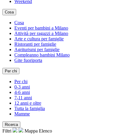
Weekend
Cosa
Cosa
Eventi per bambini a Milano
Attività per ragazzi a Milano
Arte e cultura per famiglie
Ristoranti per famiglie
Agriturismi per famiglie
Compleanno bambini Milano
Gite fuoriporta
Per chi
Per chi
0-3 anni
4-6 anni
7-11 anni
12 anni e oltre
Tutta la famiglia
Mamme
Ricerca
Filtri
Mappa
Elenco