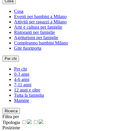
Cosa
Cosa
Eventi per bambini a Milano
Attività per ragazzi a Milano
Arte e cultura per famiglie
Ristoranti per famiglie
Agriturismi per famiglie
Compleanno bambini Milano
Gite fuoriporta
Per chi
Per chi
0-3 anni
4-6 anni
7-11 anni
12 anni e oltre
Tutta la famiglia
Mamme
Ricerca
Filtra per
Tipologia
Posizione