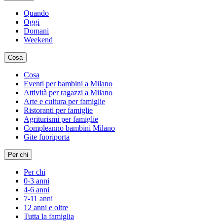
Quando
Oggi
Domani
Weekend
Cosa
Cosa
Eventi per bambini a Milano
Attività per ragazzi a Milano
Arte e cultura per famiglie
Ristoranti per famiglie
Agriturismi per famiglie
Compleanno bambini Milano
Gite fuoriporta
Per chi
Per chi
0-3 anni
4-6 anni
7-11 anni
12 anni e oltre
Tutta la famiglia