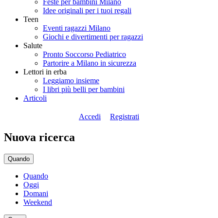
Feste per bambini Milano
Idee originali per i tuoi regali
Teen
Eventi ragazzi Milano
Giochi e divertimenti per ragazzi
Salute
Pronto Soccorso Pediatrico
Partorire a Milano in sicurezza
Lettori in erba
Leggiamo insieme
I libri più belli per bambini
Articoli
Accedi
Registrati
Nuova ricerca
Quando
Quando
Oggi
Domani
Weekend