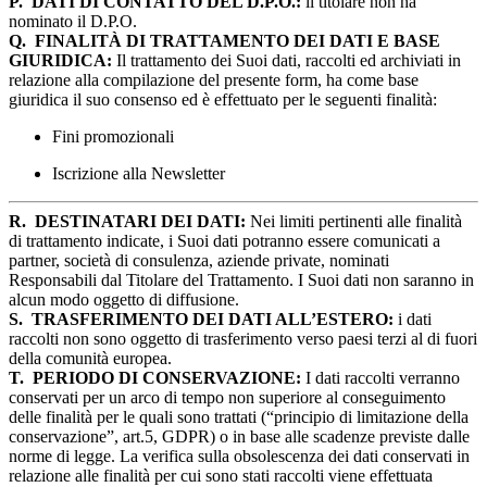
P.
DATI DI CONTATTO DEL D.P.O.:
il titolare non ha
nominato il D.P.O.
Q.
FINALITÀ DI TRATTAMENTO DEI DATI E BASE
GIURIDICA:
Il trattamento dei Suoi dati, raccolti ed archiviati in
relazione alla compilazione del presente form, ha come base
giuridica il suo consenso ed è effettuato per le seguenti finalità:
Fini promozionali
Iscrizione alla Newsletter
R.
DESTINATARI DEI DATI:
Nei limiti pertinenti alle finalità
di trattamento indicate, i Suoi dati potranno essere comunicati a
partner, società di consulenza, aziende private, nominati
Responsabili dal Titolare del Trattamento. I Suoi dati non saranno in
alcun modo oggetto di diffusione.
S.
TRASFERIMENTO DEI DATI ALL’ESTERO:
i dati
raccolti non sono oggetto di trasferimento verso paesi terzi al di fuori
della comunità europea.
T.
PERIODO DI CONSERVAZIONE:
I dati raccolti verranno
conservati per un arco di tempo non superiore al conseguimento
delle finalità per le quali sono trattati (“principio di limitazione della
conservazione”, art.5, GDPR) o in base alle scadenze previste dalle
norme di legge. La verifica sulla obsolescenza dei dati conservati in
relazione alle finalità per cui sono stati raccolti viene effettuata