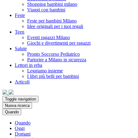
Shopping bambini milano
Viaggi con bambini
Feste
Feste per bambini Milano
Idee originali per i tuoi regali
Teen
Eventi ragazzi Milano
Giochi e divertimenti per ragazzi
Salute
Pronto Soccorso Pediatrico
Partorire a Milano in sicurezza
Lettori in erba
Leggiamo insieme
I libri più belli per bambini
Articoli
Toggle navigation
Nuova ricerca
Quando
Quando
Oggi
Domani