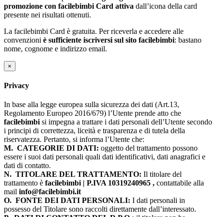
promozione con facilebimbi Card attiva
dall’icona della card
presente nei risultati ottenuti.
La facilebimbi Card è gratuita. Per riceverla e accedere alle
convenzioni
è sufficiente iscriversi sul sito facilebimbi
: bastano
nome, cognome e indirizzo email.
×
Privacy
In base alla legge europea sulla sicurezza dei dati (Art.13,
Regolamento Europeo 2016/679) l’Utente prende atto che
facilebimbi
si impegna a trattare i dati personali dell’Utente secondo
i principi di correttezza, liceità e trasparenza e di tutela della
riservatezza. Pertanto, si informa l’Utente che:
M.
CATEGORIE DI DATI:
oggetto del trattamento possono
essere i suoi dati personali quali dati identificativi, dati anagrafici e
dati di contatto.
N.
TITOLARE DEL TRATTAMENTO:
Il titolare del
trattamento è
facilebimbi | P.IVA 10319240965 ,
contattabile alla
mail
info@facilebimbi.it
O.
FONTE DEI DATI PERSONALI:
I dati personali in
possesso del Titolare sono raccolti direttamente dall’interessato.