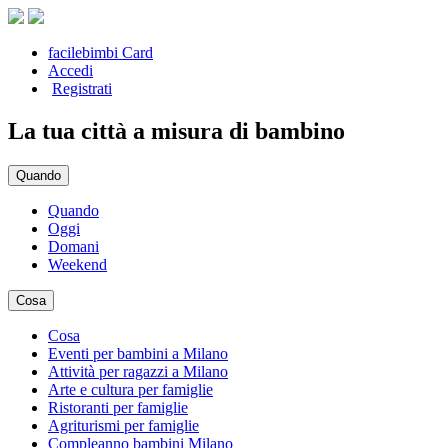
facilebimbi Card
Accedi
Registrati
La tua città a misura di bambino
Quando
Quando
Oggi
Domani
Weekend
Cosa
Cosa
Eventi per bambini a Milano
Attività per ragazzi a Milano
Arte e cultura per famiglie
Ristoranti per famiglie
Agriturismi per famiglie
Compleanno bambini Milano