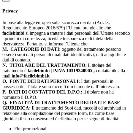
Privacy
In base alla legge europea sulla sicurezza dei dati (Art.13,
Regolamento Europeo 2016/679) l’Utente prende atto che
facilebimbi
si impegna a trattare i dati personali dell’Utente secondo
i principi di correttezza, liceità e trasparenza e di tutela della
riservatezza. Pertanto, si informa l’Utente che:
M.
CATEGORIE DI DATI:
oggetto del trattamento possono
essere i suoi dati personali quali dati identificativi, dati anagrafici e
dati di contatto.
N.
TITOLARE DEL TRATTAMENTO:
Il titolare del
trattamento è
facilebimbi | P.IVA 10319240965 ,
contattabile alla
mail
info@facilebimbi.it
O.
FONTE DEI DATI PERSONALI:
I dati personali in
possesso del Titolare sono raccolti direttamente dall’interessato.
P.
DATI DI CONTATTO DEL D.P.O.:
il titolare non ha
nominato il D.P.O.
Q.
FINALITÀ DI TRATTAMENTO DEI DATI E BASE
GIURIDICA:
Il trattamento dei Suoi dati, raccolti ed archiviati in
relazione alla compilazione del presente form, ha come base
giuridica il suo consenso ed è effettuato per le seguenti finalità:
Fini promozionali