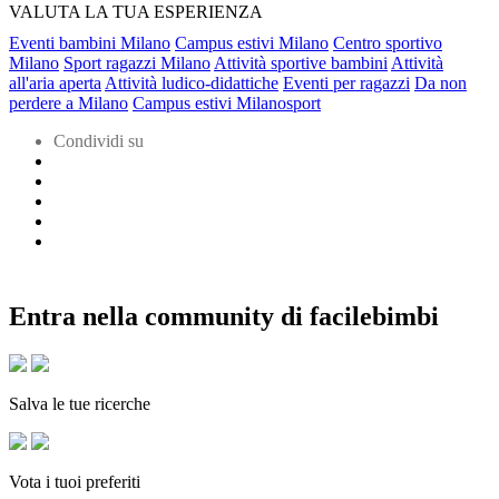
VALUTA LA TUA ESPERIENZA
Eventi bambini Milano
Campus estivi Milano
Centro sportivo
Milano
Sport ragazzi Milano
Attività sportive bambini
Attività
all'aria aperta
Attività ludico-didattiche
Eventi per ragazzi
Da non
perdere a Milano
Campus estivi Milanosport
Condividi su
Entra nella community di facilebimbi
Salva le tue ricerche
Vota i tuoi preferiti