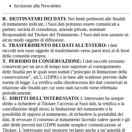
Iscrizione alla Newsletter
R.
DESTINATARI DEI DATI:
Nei limiti pertinenti alle finalità
di trattamento indicate, i Suoi dati potranno essere comunicati a
partner, società di consulenza, aziende private, nominati
Responsabili dal Titolare del Trattamento. I Suoi dati non saranno in
alcun modo oggetto di diffusione.
S.
TRASFERIMENTO DEI DATI ALL’ESTERO:
i dati
raccolti non sono oggetto di trasferimento verso paesi terzi al di fuori
della comunità europea.
T.
PERIODO DI CONSERVAZIONE:
I dati raccolti verranno
conservati per un arco di tempo non superiore al conseguimento
delle finalità per le quali sono trattati (“principio di limitazione della
conservazione”, art.5, GDPR) o in base alle scadenze previste dalle
norme di legge. La verifica sulla obsolescenza dei dati conservati in
relazione alle finalità per cui sono stati raccolti viene effettuata
periodicamente.
U.
DIRITTI DELL’INTERESSATO:
L’interessato ha sempre
diritto a richiedere al Titolare l’accesso ai Suoi dati, la rettifica o la
cancellazione degli stessi, la limitazione del trattamento o la
possibilità di opporsi al trattamento, di richiedere la portabilità dei
dati, di revocare il consenso al trattamento facendo valere questi e gli
altri diritti previsti dal GDPR tramite semplice comunicazione al
Titolare. L‘interessato può proporre reclamo anche a un’autorità di