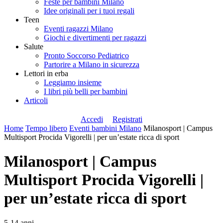
Feste per bambini Milano
Idee originali per i tuoi regali
Teen
Eventi ragazzi Milano
Giochi e divertimenti per ragazzi
Salute
Pronto Soccorso Pediatrico
Partorire a Milano in sicurezza
Lettori in erba
Leggiamo insieme
I libri più belli per bambini
Articoli
Accedi
Registrati
Home
Tempo libero
Eventi bambini Milano
Milanosport | Campus
Multisport Procida Vigorelli | per un’estate ricca di sport
Milanosport | Campus
Multisport Procida Vigorelli |
per un’estate ricca di sport
5-14 anni