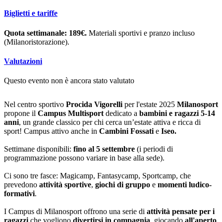
Biglietti e tariffe
Quota settimanale: 189€.
Materiali sportivi e pranzo incluso
(Milanoristorazione).
Valutazioni
Questo evento non è ancora stato valutato
Nel centro sportivo
Procida
Vigorelli
per l'estate 2025
Milanosport
propone il
Campus Multisport
dedicato a
bambini e ragazzi 5-14
anni
, un grande classico per chi cerca un’estate attiva e ricca di
sport! Campus attivo anche in
Cambini Fossati
e
Iseo.
Settimane disponibili:
fino al 5 settembre
(i periodi di
programmazione possono variare in base alla sede).
Ci sono tre fasce: Magicamp, Fantasycamp, Sportcamp, che
prevedono
attività sportive
,
giochi di gruppo
e
momenti ludico-
formativi
.
I Campus di Milanosport offrono una serie di
attività pensate per i
ragazzi
che vogliono
divertirsi in compagnia
, giocando
all'aperto