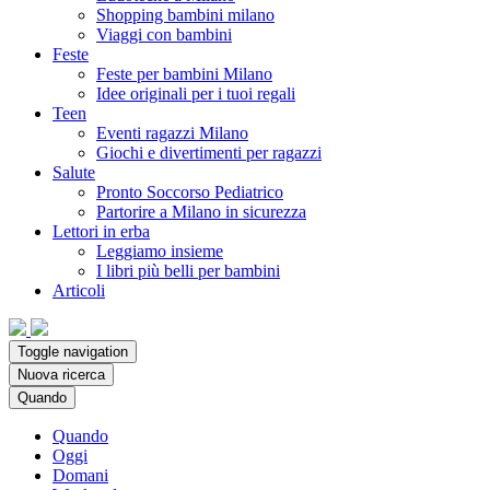
Shopping bambini milano
Viaggi con bambini
Feste
Feste per bambini Milano
Idee originali per i tuoi regali
Teen
Eventi ragazzi Milano
Giochi e divertimenti per ragazzi
Salute
Pronto Soccorso Pediatrico
Partorire a Milano in sicurezza
Lettori in erba
Leggiamo insieme
I libri più belli per bambini
Articoli
Toggle navigation
Nuova ricerca
Quando
Quando
Oggi
Domani