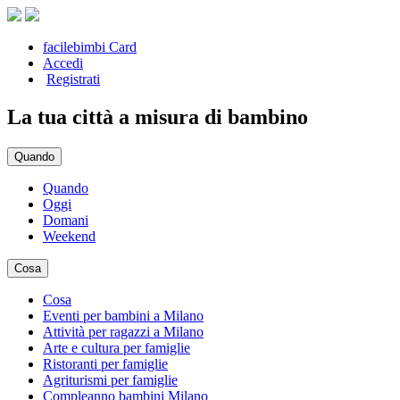
facilebimbi Card
Accedi
Registrati
La tua città a misura di bambino
Quando
Quando
Oggi
Domani
Weekend
Cosa
Cosa
Eventi per bambini a Milano
Attività per ragazzi a Milano
Arte e cultura per famiglie
Ristoranti per famiglie
Agriturismi per famiglie
Compleanno bambini Milano