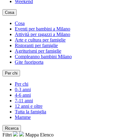
Weekend
Cosa
Cosa
Eventi per bambini a Milano
Attività per ragazzi a Milano
Arte e cultura per famiglie
Ristoranti per famiglie
Agriturismi per famiglie
Compleanno bambini Milano
Gite fuoriporta
Per chi
Per chi
0-3 anni
4-6 anni
7-11 anni
12 anni e oltre
Tutta la famiglia
Mamme
Ricerca
Filtri
Mappa
Elenco