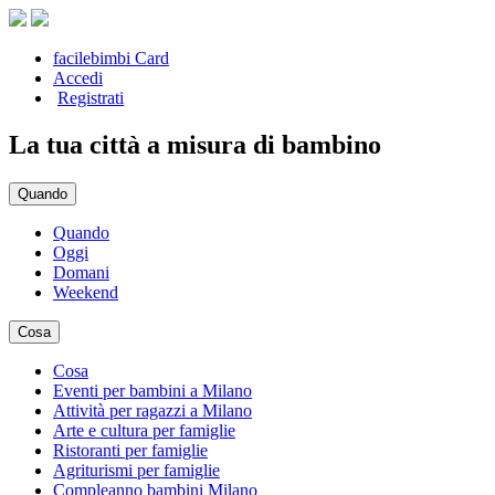
facilebimbi Card
Accedi
Registrati
La tua città a misura di bambino
Quando
Quando
Oggi
Domani
Weekend
Cosa
Cosa
Eventi per bambini a Milano
Attività per ragazzi a Milano
Arte e cultura per famiglie
Ristoranti per famiglie
Agriturismi per famiglie
Compleanno bambini Milano