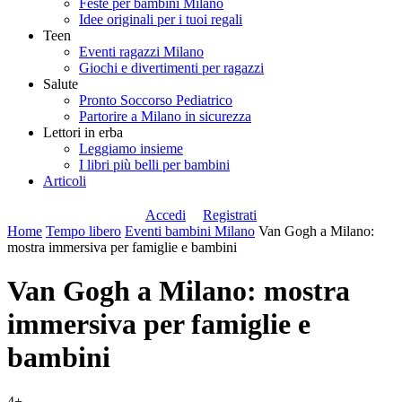
Feste per bambini Milano
Idee originali per i tuoi regali
Teen
Eventi ragazzi Milano
Giochi e divertimenti per ragazzi
Salute
Pronto Soccorso Pediatrico
Partorire a Milano in sicurezza
Lettori in erba
Leggiamo insieme
I libri più belli per bambini
Articoli
Accedi
Registrati
Home
Tempo libero
Eventi bambini Milano
Van Gogh a Milano:
mostra immersiva per famiglie e bambini
Van Gogh a Milano: mostra
immersiva per famiglie e
bambini
4+