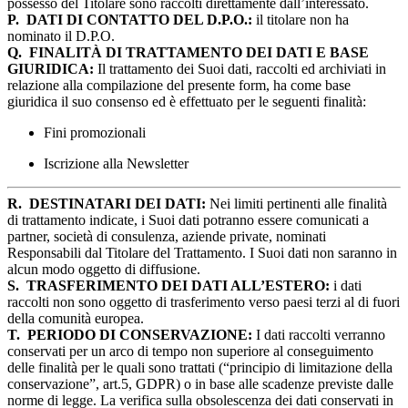
possesso del Titolare sono raccolti direttamente dall’interessato.
P.
DATI DI CONTATTO DEL D.P.O.:
il titolare non ha
nominato il D.P.O.
Q.
FINALITÀ DI TRATTAMENTO DEI DATI E BASE
GIURIDICA:
Il trattamento dei Suoi dati, raccolti ed archiviati in
relazione alla compilazione del presente form, ha come base
giuridica il suo consenso ed è effettuato per le seguenti finalità:
Fini promozionali
Iscrizione alla Newsletter
R.
DESTINATARI DEI DATI:
Nei limiti pertinenti alle finalità
di trattamento indicate, i Suoi dati potranno essere comunicati a
partner, società di consulenza, aziende private, nominati
Responsabili dal Titolare del Trattamento. I Suoi dati non saranno in
alcun modo oggetto di diffusione.
S.
TRASFERIMENTO DEI DATI ALL’ESTERO:
i dati
raccolti non sono oggetto di trasferimento verso paesi terzi al di fuori
della comunità europea.
T.
PERIODO DI CONSERVAZIONE:
I dati raccolti verranno
conservati per un arco di tempo non superiore al conseguimento
delle finalità per le quali sono trattati (“principio di limitazione della
conservazione”, art.5, GDPR) o in base alle scadenze previste dalle
norme di legge. La verifica sulla obsolescenza dei dati conservati in