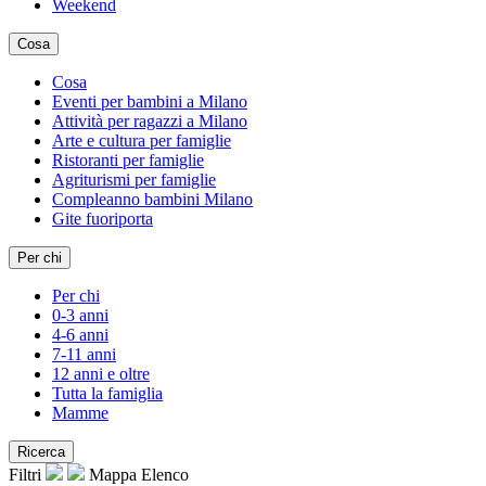
Weekend
Cosa
Cosa
Eventi per bambini a Milano
Attività per ragazzi a Milano
Arte e cultura per famiglie
Ristoranti per famiglie
Agriturismi per famiglie
Compleanno bambini Milano
Gite fuoriporta
Per chi
Per chi
0-3 anni
4-6 anni
7-11 anni
12 anni e oltre
Tutta la famiglia
Mamme
Ricerca
Filtri
Mappa
Elenco