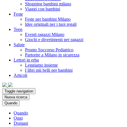
Shopping bambini milano
Viaggi con bambini
Feste
Feste per bambini Milano
Idee originali per i tuoi regali
Teen
Eventi ragazzi Milano
Giochi e divertimenti per ragazzi
Salute
Pronto Soccorso Pediatrico
Partorire a Milano in sicurezza
Lettori in erba
Leggiamo insieme
I libri più belli per bambini
Articoli
Toggle navigation
Nuova ricerca
Quando
Quando
Oggi
Domani