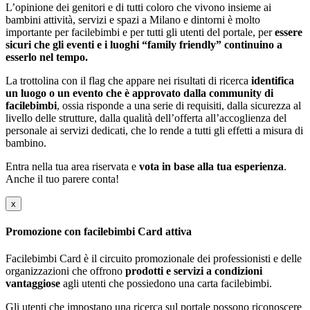
L’opinione dei genitori e di tutti coloro che vivono insieme ai
bambini attività, servizi e spazi a Milano e dintorni è molto
importante per facilebimbi e per tutti gli utenti del portale, per
essere
sicuri che gli eventi e i luoghi “family friendly” continuino a
esserlo nel tempo.
La trottolina con il flag che appare nei risultati di ricerca
identifica
un luogo o un evento che è approvato dalla community di
facilebimbi
, ossia risponde a una serie di requisiti, dalla sicurezza al
livello delle strutture, dalla qualità dell’offerta all’accoglienza del
personale ai servizi dedicati, che lo rende a tutti gli effetti a misura di
bambino.
Entra nella tua area riservata e
vota in base alla tua esperienza
.
Anche il tuo parere conta!
x
Promozione con facilebimbi Card attiva
Facilebimbi Card è il circuito promozionale dei professionisti e delle
organizzazioni che offrono
prodotti e servizi a condizioni
vantaggiose
agli utenti che possiedono una carta facilebimbi.
Gli utenti che impostano una ricerca sul portale possono riconoscere