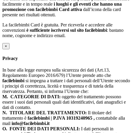
facilmente e in tempo reale
i luoghi e gli eventi che hanno una
promozione con facilebimbi Card attiva
dall’icona della card
presente nei risultati ottenuti.
La facilebimbi Card è gratuita. Per riceverla e accedere alle
convenzioni
è sufficiente iscriversi sul sito facilebimbi
: bastano
nome, cognome e indirizzo email.
×
Privacy
In base alla legge europea sulla sicurezza dei dati (Art.13,
Regolamento Europeo 2016/679) l’Utente prende atto che
facilebimbi
si impegna a trattare i dati personali dell’Utente secondo
i principi di correttezza, liceità e trasparenza e di tutela della
riservatezza. Pertanto, si informa l’Utente che:
M.
CATEGORIE DI DATI:
oggetto del trattamento possono
essere i suoi dati personali quali dati identificativi, dati anagrafici e
dati di contatto.
N.
TITOLARE DEL TRATTAMENTO:
Il titolare del
trattamento è
facilebimbi | P.IVA 10319240965 ,
contattabile alla
mail
info@facilebimbi.it
O.
FONTE DEI DATI PERSONALI:
I dati personali in