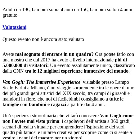
Adulti da 19€, bambini sopra 4 anni da 15€, bambini sotto i 4 anni
gratuito.
Valutazioni
Questo evento non è ancora stato valutato
Avete
mai sognato di entrare in un quadro?
Ora potete farlo con
una mostra che dal 2017 ha avuto a livello internazionale
più di
5.000.000 di visitatori!
Un evento assolutamente unico, classificato
dalla CNN
tra le 12 migliori esperienze immersive del mondo.
Van Gogh: The Immersive Experience
, visitabile presso Lampo
Scalo Farini a Milano, è un viaggio sorprendente tra le opere di uno
dei più grandi geni artistici del XIX secolo, tra campi di girasoli e
mandorli in fiore, che noi di facilebimbi consigliamo a
tutte le
famiglie con bambini e ragazzi
a partire dai 4 anni.
Un’esperienza straordinaria che vi farà conoscere
Van Gogh come
non l’avete mai visto prima
: i capolavori dell’artista a 360 gradi,
scenari di realtà virtuale per comprendere l’ispirazione dei suoi
quadri più famosi e un’area creativa per scoprire come ci si sente a
vestire i panni del maestro per un giorno!