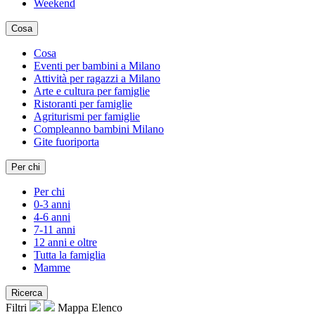
Weekend
Cosa
Cosa
Eventi per bambini a Milano
Attività per ragazzi a Milano
Arte e cultura per famiglie
Ristoranti per famiglie
Agriturismi per famiglie
Compleanno bambini Milano
Gite fuoriporta
Per chi
Per chi
0-3 anni
4-6 anni
7-11 anni
12 anni e oltre
Tutta la famiglia
Mamme
Ricerca
Filtri
Mappa
Elenco