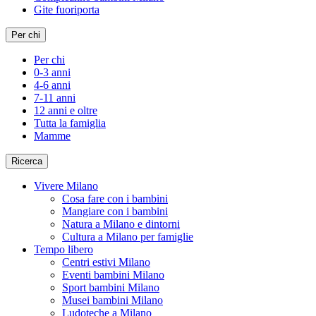
Gite fuoriporta
Per chi
Per chi
0-3 anni
4-6 anni
7-11 anni
12 anni e oltre
Tutta la famiglia
Mamme
Ricerca
Vivere Milano
Cosa fare con i bambini
Mangiare con i bambini
Natura a Milano e dintorni
Cultura a Milano per famiglie
Tempo libero
Centri estivi Milano
Eventi bambini Milano
Sport bambini Milano
Musei bambini Milano
Ludoteche a Milano