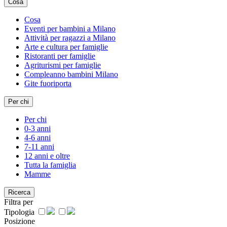
Cosa
Cosa
Eventi per bambini a Milano
Attività per ragazzi a Milano
Arte e cultura per famiglie
Ristoranti per famiglie
Agriturismi per famiglie
Compleanno bambini Milano
Gite fuoriporta
Per chi
Per chi
0-3 anni
4-6 anni
7-11 anni
12 anni e oltre
Tutta la famiglia
Mamme
Ricerca
Filtra per
Tipologia
Posizione