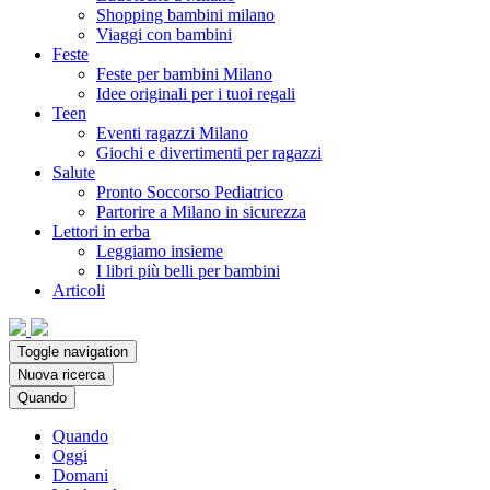
Shopping bambini milano
Viaggi con bambini
Feste
Feste per bambini Milano
Idee originali per i tuoi regali
Teen
Eventi ragazzi Milano
Giochi e divertimenti per ragazzi
Salute
Pronto Soccorso Pediatrico
Partorire a Milano in sicurezza
Lettori in erba
Leggiamo insieme
I libri più belli per bambini
Articoli
Toggle navigation
Nuova ricerca
Quando
Quando
Oggi
Domani