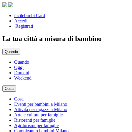
facilebimbi Card
Accedi
Registrati
La tua città a misura di bambino
Quando
Quando
Oggi
Domani
Weekend
Cosa
Cosa
Eventi per bambini a Milano
Attività per ragazzi a Milano
Arte e cultura per famiglie
Ristoranti per famiglie
Agriturismi per famiglie
Compleanno bambini Milano