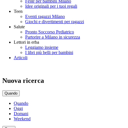
Feste per bambini Milano
Idee originali per i tuoi regali
Teen
Eventi ragazzi Milano
Giochi e divertimenti per ragazzi
Salute
Pronto Soccorso Pediatrico
Partorire a Milano in sicurezza
Lettori in erba
Leggiamo insieme
I libri più belli per bambini
Articoli
Nuova ricerca
Quando
Quando
Oggi
Domani
Weekend