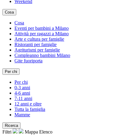
Weekend
Cosa
Cosa
Eventi per bambini a Milano
Attività per ragazzi a Milano
Arte e cultura per famiglie
Ristoranti per famiglie
Agriturismi per famiglie
Compleanno bambini Milano
Gite fuoriporta
Per chi
Per chi
0-3 anni
4-6 anni
7-11 anni
12 anni e oltre
Tutta la famiglia
Mamme
Ricerca
Filtri
Mappa
Elenco