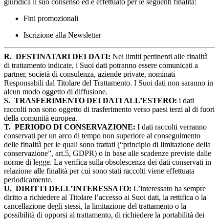
giuridica il suo consenso ed è effettuato per le seguenti finalità:
Fini promozionali
Iscrizione alla Newsletter
R.
DESTINATARI DEI DATI:
Nei limiti pertinenti alle finalità
di trattamento indicate, i Suoi dati potranno essere comunicati a
partner, società di consulenza, aziende private, nominati
Responsabili dal Titolare del Trattamento. I Suoi dati non saranno in
alcun modo oggetto di diffusione.
S.
TRASFERIMENTO DEI DATI ALL’ESTERO:
i dati
raccolti non sono oggetto di trasferimento verso paesi terzi al di fuori
della comunità europea.
T.
PERIODO DI CONSERVAZIONE:
I dati raccolti verranno
conservati per un arco di tempo non superiore al conseguimento
delle finalità per le quali sono trattati (“principio di limitazione della
conservazione”, art.5, GDPR) o in base alle scadenze previste dalle
norme di legge. La verifica sulla obsolescenza dei dati conservati in
relazione alle finalità per cui sono stati raccolti viene effettuata
periodicamente.
U.
DIRITTI DELL’INTERESSATO:
L’interessato ha sempre
diritto a richiedere al Titolare l’accesso ai Suoi dati, la rettifica o la
cancellazione degli stessi, la limitazione del trattamento o la
possibilità di opporsi al trattamento, di richiedere la portabilità dei