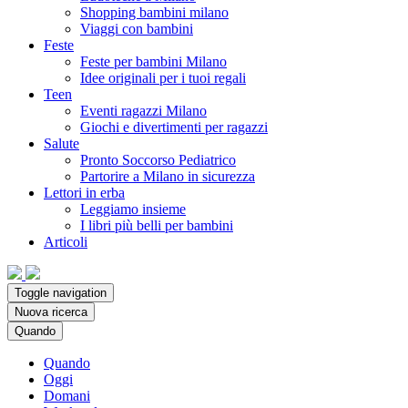
Shopping bambini milano
Viaggi con bambini
Feste
Feste per bambini Milano
Idee originali per i tuoi regali
Teen
Eventi ragazzi Milano
Giochi e divertimenti per ragazzi
Salute
Pronto Soccorso Pediatrico
Partorire a Milano in sicurezza
Lettori in erba
Leggiamo insieme
I libri più belli per bambini
Articoli
Toggle navigation
Nuova ricerca
Quando
Quando
Oggi
Domani