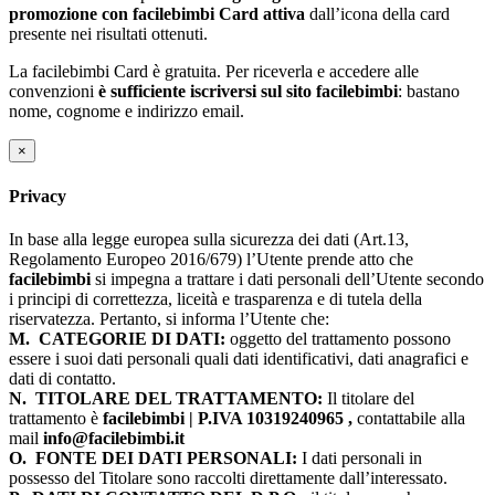
promozione con facilebimbi Card attiva
dall’icona della card
presente nei risultati ottenuti.
La facilebimbi Card è gratuita. Per riceverla e accedere alle
convenzioni
è sufficiente iscriversi sul sito facilebimbi
: bastano
nome, cognome e indirizzo email.
×
Privacy
In base alla legge europea sulla sicurezza dei dati (Art.13,
Regolamento Europeo 2016/679) l’Utente prende atto che
facilebimbi
si impegna a trattare i dati personali dell’Utente secondo
i principi di correttezza, liceità e trasparenza e di tutela della
riservatezza. Pertanto, si informa l’Utente che:
M.
CATEGORIE DI DATI:
oggetto del trattamento possono
essere i suoi dati personali quali dati identificativi, dati anagrafici e
dati di contatto.
N.
TITOLARE DEL TRATTAMENTO:
Il titolare del
trattamento è
facilebimbi | P.IVA 10319240965 ,
contattabile alla
mail
info@facilebimbi.it
O.
FONTE DEI DATI PERSONALI:
I dati personali in
possesso del Titolare sono raccolti direttamente dall’interessato.