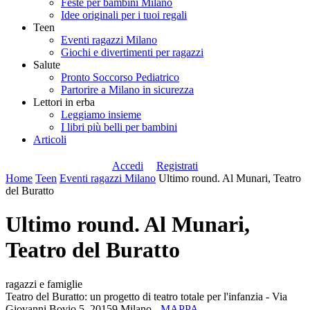
Feste per bambini Milano
Idee originali per i tuoi regali
Teen
Eventi ragazzi Milano
Giochi e divertimenti per ragazzi
Salute
Pronto Soccorso Pediatrico
Partorire a Milano in sicurezza
Lettori in erba
Leggiamo insieme
I libri più belli per bambini
Articoli
Accedi
Registrati
Home
Teen
Eventi ragazzi Milano
Ultimo round. Al Munari, Teatro
del Buratto
Ultimo round. Al Munari,
Teatro del Buratto
ragazzi e famiglie
Teatro del Buratto: un progetto di teatro totale per l'infanzia - Via
Giovanni Bovio 5, 20159 Milano -
MAPPA