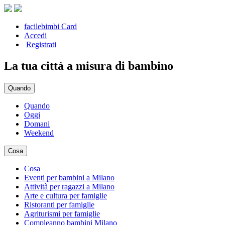
facilebimbi Card
Accedi
Registrati
La tua città a misura di bambino
Quando
Quando
Oggi
Domani
Weekend
Cosa
Cosa
Eventi per bambini a Milano
Attività per ragazzi a Milano
Arte e cultura per famiglie
Ristoranti per famiglie
Agriturismi per famiglie
Compleanno bambini Milano