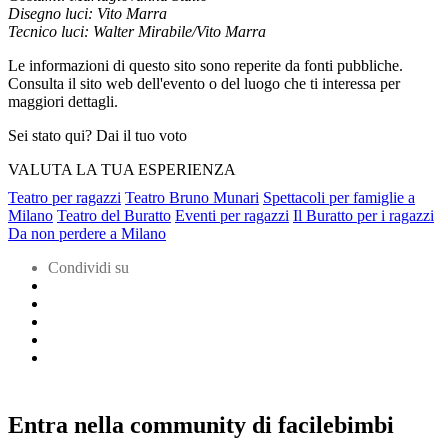
Disegno luci: Vito Marra
Tecnico luci: Walter
Mirabile/Vito Marra
Le informazioni di questo sito sono reperite da fonti pubbliche.
Consulta il sito web dell'evento o del luogo che ti interessa per
maggiori dettagli.
Sei stato qui? Dai il tuo voto
VALUTA LA TUA ESPERIENZA
Teatro per ragazzi
Teatro Bruno Munari
Spettacoli per famiglie a
Milano
Teatro del Buratto
Eventi per ragazzi
Il Buratto per i ragazzi
Da non perdere a Milano
Condividi su
Entra nella community di facilebimbi