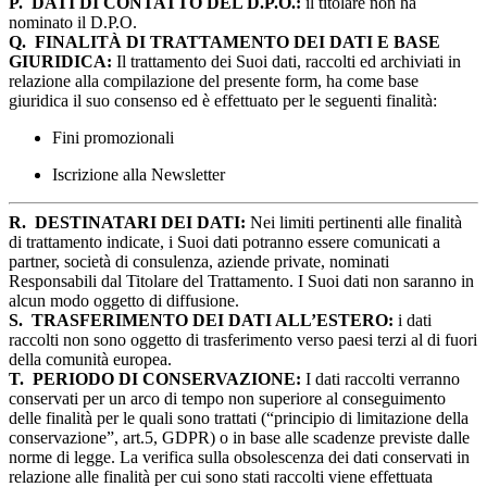
P.
DATI DI CONTATTO DEL D.P.O.:
il titolare non ha
nominato il D.P.O.
Q.
FINALITÀ DI TRATTAMENTO DEI DATI E BASE
GIURIDICA:
Il trattamento dei Suoi dati, raccolti ed archiviati in
relazione alla compilazione del presente form, ha come base
giuridica il suo consenso ed è effettuato per le seguenti finalità:
Fini promozionali
Iscrizione alla Newsletter
R.
DESTINATARI DEI DATI:
Nei limiti pertinenti alle finalità
di trattamento indicate, i Suoi dati potranno essere comunicati a
partner, società di consulenza, aziende private, nominati
Responsabili dal Titolare del Trattamento. I Suoi dati non saranno in
alcun modo oggetto di diffusione.
S.
TRASFERIMENTO DEI DATI ALL’ESTERO:
i dati
raccolti non sono oggetto di trasferimento verso paesi terzi al di fuori
della comunità europea.
T.
PERIODO DI CONSERVAZIONE:
I dati raccolti verranno
conservati per un arco di tempo non superiore al conseguimento
delle finalità per le quali sono trattati (“principio di limitazione della
conservazione”, art.5, GDPR) o in base alle scadenze previste dalle
norme di legge. La verifica sulla obsolescenza dei dati conservati in
relazione alle finalità per cui sono stati raccolti viene effettuata