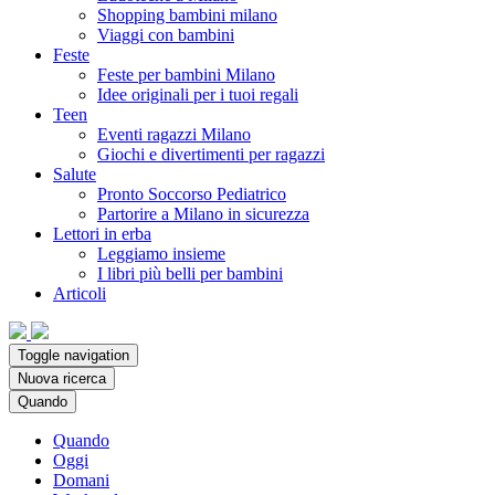
Shopping bambini milano
Viaggi con bambini
Feste
Feste per bambini Milano
Idee originali per i tuoi regali
Teen
Eventi ragazzi Milano
Giochi e divertimenti per ragazzi
Salute
Pronto Soccorso Pediatrico
Partorire a Milano in sicurezza
Lettori in erba
Leggiamo insieme
I libri più belli per bambini
Articoli
Toggle navigation
Nuova ricerca
Quando
Quando
Oggi
Domani