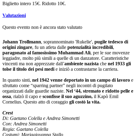
Biglietto intero 15€. Ridotto 10€.
Valutazioni
Questo evento non è ancora stato valutato
Johann Trollmann
, soprannominato 'Rukelie',
pugile tedesco di
origini zingare
, fu un atleta dalle
potenzialità incredibili
,
paragonato
al famosissimo Muhammad Alì
, per le sue movenze
leggiadre, molto più simili a quelle di un danzatore. Caratteristiche
vincenti ma non apprezzate dall’
ambiente nazista
che
nel 1933 gli
tolse il titolo dei pesi medi
e iniziò a contrastarne la carriera.
In quanto sinti,
nel 1942 venne deportato in un campo di lavoro
e
sfruttato come “sparring partner” negli incontri di pugilato
organizzati dalle guardie naziste.
Nel ‘44, stremato e ridotto pelle e
ossa
, rialzò il capo e
sconfisse il suo aguzzino,
il Kapò Emil
Cornelius. Questo atto di coraggio
gli costò la vita.
Crest
Di: Gaetano Colella e
Andrea Simonetti
Con: Andrea Simonetti
Regia: Gaetano Colella
Costumi: Mariagiovanna
Stallo