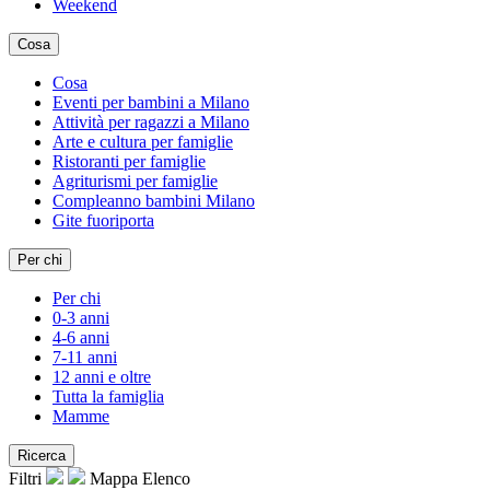
Weekend
Cosa
Cosa
Eventi per bambini a Milano
Attività per ragazzi a Milano
Arte e cultura per famiglie
Ristoranti per famiglie
Agriturismi per famiglie
Compleanno bambini Milano
Gite fuoriporta
Per chi
Per chi
0-3 anni
4-6 anni
7-11 anni
12 anni e oltre
Tutta la famiglia
Mamme
Ricerca
Filtri
Mappa
Elenco